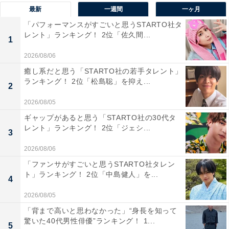
ようです。
最新
一週間
一ヶ月
「パフォーマンスがすごいと思うSTARTO社タ
レント」ランキング！ 2位「佐久間...
回答者からは「女性が乗っていたらかっこいいなと思う
1
ので選んだ」（20代女性／新潟県）、「車がカッコいい
2026/08/06
から、女性が乗ってもカッコよく決まると思います」
癒し系だと思う「STARTO社の若手タレント」
（30代女性／東京都）、「高級車を乗る女性がカッコい
ランキング！ 2位「松島聡」を抑え...
2
いと思わせてくれるからです」（50代男性／宮城県）な
2026/08/05
どのコメントが寄せられていました。
ギャップがあると思う「STARTO社の30代タ
レント」ランキング！ 2位「ジェシ...
3
※回答コメントは原文ママです
2026/08/06
「ファンサがすごいと思うSTARTO社タレン
次ページ
10位までのランキング結果を見る
ト」ランキング！ 2位「中島健人」を...
4
2026/08/05
「背まで高いと思わなかった」“身長を知って
驚いた40代男性俳優”ランキング！ 1...
5