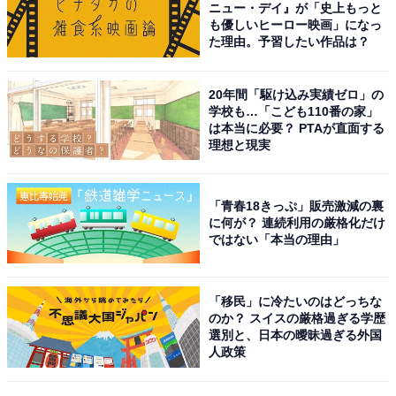
ニュー・デイ』が「史上もっと
も優しいヒーロー映画」になっ
た理由。予習したい作品は？
1
2
20年間「駆け込み実績ゼロ」の
学校も…「こども110番の家」
は本当に必要？ PTAが直面する
理想と現実
「青春18きっぷ」販売激減の裏
に何が？ 連続利用の厳格化だけ
ではない「本当の理由」
「移民」に冷たいのはどっちな
のか？ スイスの厳格過ぎる学歴
選別と、日本の曖昧過ぎる外国
人政策