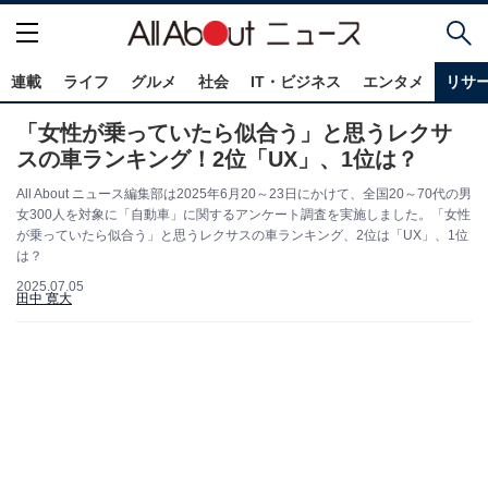
連載
ライフ
グルメ
社会
IT・ビジネス
エンタメ
リサ
「女性が乗っていたら似合う」と思うレクサ
スの車ランキング！2位「UX」、1位は？
All About ニュース編集部は2025年6月20～23日にかけて、全国20～70代の男
女300人を対象に「自動車」に関するアンケート調査を実施しました。「女性
が乗っていたら似合う」と思うレクサスの車ランキング、2位は「UX」、1位
は？
2025.07.05
田中 寛大