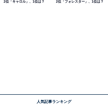
2位「キャロル」、1位は？
2位「フォレスター」、1位は？
1位：LX／77票
1位は「LX」でした。LXは、重厚なボディと高級感あふ
れるデザインが特徴で、力強く堂々とした印象から「か
っこいい女性に似合う」といった意見が多く集まりまし
た。乗りこなすにはある程度の運転技術が必要そうな点
も、スタイリッシュな女性のイメージにつながっている