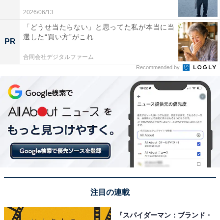
2026/06/13
「どうせ当たらない」と思ってた私が本当に当
選した“買い方”がこれ
PR
合同会社デジタルファーム
Recommended by
こちらもおすすめ
「女性が乗っていたら似合う」と思うトヨタの
車ランキング！2位「シエンタ」、1位は？
注目の連載
『スパイダーマン：ブランド・