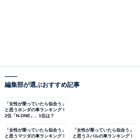
2位：UX／59票
2位は「UX」でした。UXは、コンパクトなサイズ感と洗
練されたデザインが高く評価されました。小回りの利き
やすさや上質な内装も支持され、都会的でスタイリッシ
ュな女性に似合う車として多くの票を集めたようです。
回答者からは「上質でコンパクトなデザインが、都会的
で洗練された女性にぴったりだから」（30代女性／東京
都）、「小柄な女性が乗り回すのがサマになりそうで
編集部が選ぶおすすめ記事
す」（60代男性／新潟県）、「コンパクトで小回りが利
くので、運転が苦手な女性にも乗りやすそう」（50代女
「女性が乗っていたら似合う」
性／大分県）などのコメントが寄せられていました。
と思うホンダの車ランキング！
2位「N-ONE」、1位は？
「女性が乗っていたら似合う」
「女性が乗っていたら似合う」
と思うマツダの車ランキング！
と思うスバルの車ランキング！