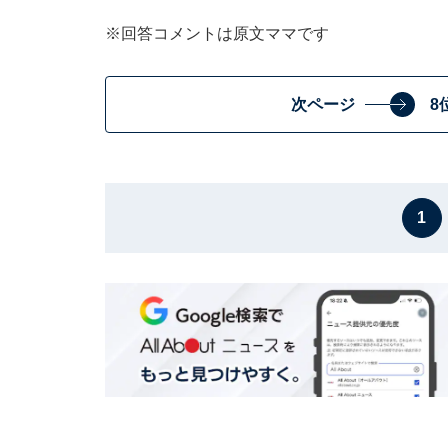
※回答コメントは原文ママです
次ページ
8
1