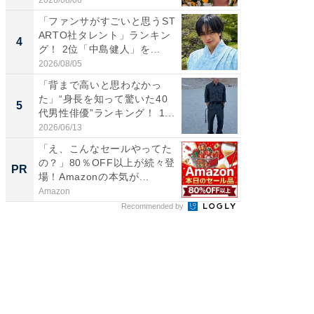
「ファンサがすごいと思うST
「世界で
ARTO社タレント」ランキン
ARTO
4
4
グ！ 2位「中島健人」を...
グ！ 2
2026/08/05
2026/08/0
「背まで高いと思わなかっ
身長を知
た」“身長を知って驚いた40
性俳優」
5
5
代男性俳優”ランキング！ 1...
「鈴木
倒...
2026/06/13
2026/08/0
「え、こんなセールやってた
すべて
の？」80％OFF以上が続々登
るその
PR
PR
場！Amazonの本気が...
Amazon
COCO VIL
Recommended by