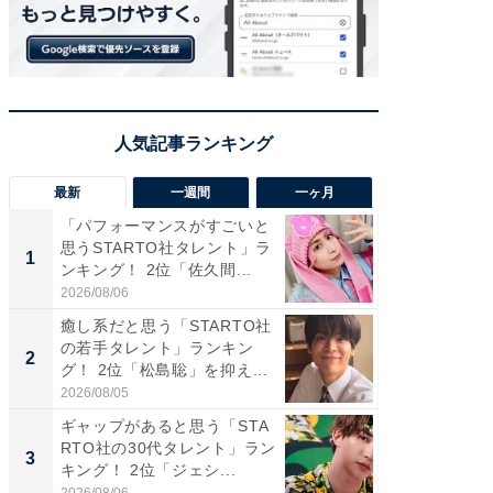
最新
一週間
一ヶ月
「パフォーマンスがすごいと
「癒し系
思うSTARTO社タレント」ラ
タレント
1
1
ンキング！ 2位「佐久間...
「井ノ原
2026/08/06
2026/08/0
癒し系だと思う「STARTO社
癒し系だ
の若手タレント」ランキン
の若手
2
2
グ！ 2位「松島聡」を抑え...
グ！ 2
2026/08/05
2026/08/0
ギャップがあると思う「STA
ギャップ
RTO社の30代タレント」ラン
RTO社
3
3
キング！ 2位「ジェシ...
キング！
2026/08/06
2026/08/0