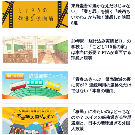
東野圭吾や湊かなえだけじゃな
い、「業と罪」を描く『映画ち
いかわ』から強く連想した映画
8選
20年間「駆け込み実績ゼロ」の
学校も…「こども110番の家」
は本当に必要？ PTAが直面する
理想と現実
「青春18きっぷ」販売激減の裏
に何が？ 連続利用の厳格化だけ
ではない「本当の理由」
「移民」に冷たいのはどっちな
のか？ スイスの厳格過ぎる学歴
選別と、日本の曖昧過ぎる外国
人政策