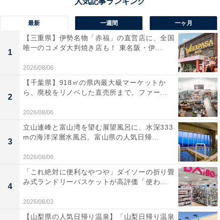
最新
一週間
一ヶ月
【三重県】伊勢名物「赤福」の直営店に、全国
唯一のコメダ大判焼き店も！ 東名阪・伊...
1
2026/08/06
【千葉県】918㎡の県内最大級マーケットか
ら、廃校をリノベした直売所まで。ファー...
2
2026/08/06
立山連峰と富山湾を望む展望風呂に、水深333
mの海洋深層水風呂。富山県の人気日帰...
3
2026/08/06
「これ絶対に便利なやつや」ダイソーの折り畳
み式ランドリーバスケットが高評価「使わ...
4
2026/08/03
【山梨県の人気日帰り温泉】「山梨日帰り温泉