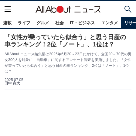
連載
ライフ
グルメ
社会
IT・ビジネス
エンタメ
リサ
「女性が乗っていたら似合う」と思う日産の
車ランキング！2位「ノート」、1位は？
All About ニュース編集部は2025年6月20～23日にかけて、全国20～70代の男
女300人を対象に「自動車」に関するアンケート調査を実施しました。「女性
が乗っていたら似合う」と思う日産の車ランキング、2位は「ノート」、1位
は？
2025.07.05
田中 寛大