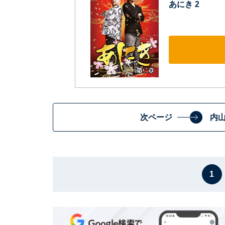
あにき 2
次ページ
内
1