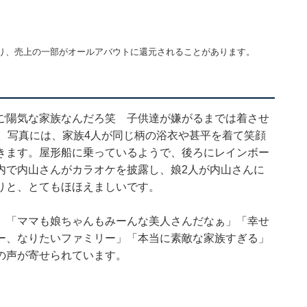
り、売上の一部がオールアバウトに還元されることがあります。
ご陽気な家族なんだろ笑 子供達が嫌がるまでは着させ
。写真には、家族4人が同じ柄の浴衣や甚平を着て笑顔
きます。屋形船に乗っているようで、後ろにレインボー
内で内山さんがカラオケを披露し、娘2人が内山さんに
りと、とてもほほえましいです。
」「ママも娘ちゃんもみーんな美人さんだなぁ」「幸せ
ー、なりたいファミリー」「本当に素敵な家族すぎる」
の声が寄せられています。