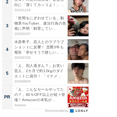
2
2
白に「潔くてカッコよ！」
エットに
「好...
2025/12/18
2026/08/0
「世間をにぎわせている」動
「脚が
物系YouTuber、違法行為の告
横川尚
3
3
発に声明「飼育してい...
ムキな姿
刃...
2025/02/07
2026/08/0
水原希子、恋人とのラブラブ
「脳がバ
ショットに反響！ 交際3年も
装姿が話
4
4
報告「幸せそうで嬉しい」
のお父さ
「...
2025/07/28
2026/08/0
「え、別人過ぎん？」お笑い
「急に
芸人、2カ月で約12kgのダイ
る」広
5
5
エットに成功！ 「イケメ...
ョット
た」の..
2026/08/04
2026/08/0
「え、こんなセールやってた
特別な名
の？」80％OFF以上が続々登
で選ぶR
PR
PR
場！Amazonの本気が...
Amazon
ReFa GIN
Recommended by