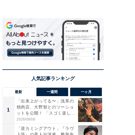
最新
一週間
一ヶ月
「出来上がってる〜」浅草の
「さす
焼肉店、大野智とのツーショ
は」高
1
1
ットを公開！ 「スゴく楽し
災地を
そ...
「カ...
2026/08/08
2026/08/0
「逆カミングアウト」『ラヴ
「え、
上等』の美人出演者、整形告
芸人、2