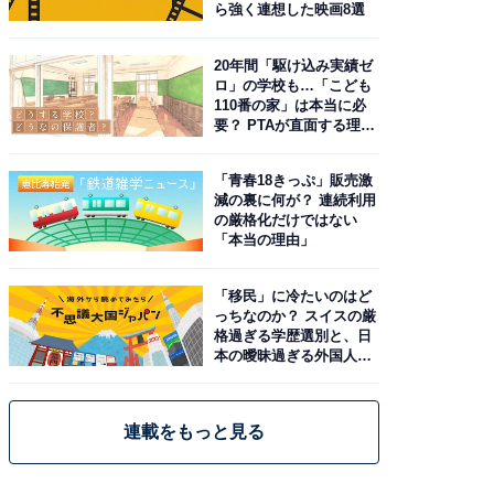
ら強く連想した映画8選
20年間「駆け込み実績ゼ
ロ」の学校も…「こども
110番の家」は本当に必
要？ PTAが直面する理想
と現実
「青春18きっぷ」販売激
減の裏に何が？ 連続利用
の厳格化だけではない
「本当の理由」
「移民」に冷たいのはど
っちなのか？ スイスの厳
格過ぎる学歴選別と、日
本の曖昧過ぎる外国人政
策
連載をもっと見る