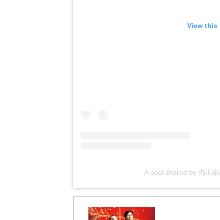
View this
A post shared by 内山家/