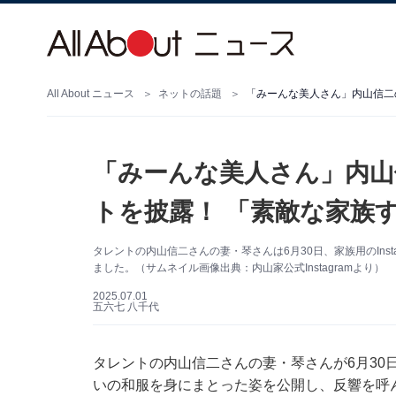
All About ニュース
ネットの話題
「みーんな美人さん」内山信二
「みーんな美人さん」内山
トを披露！ 「素敵な家族
タレントの内山信二さんの妻・琴さんは6月30日、家族用のIns
ました。（サムネイル画像出典：内山家公式Instagramより）
2025.07.01
五六七 八千代
タレントの内山信二さんの妻・琴さんが6月30日、
いの和服を身にまとった姿を公開し、反響を呼