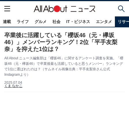
連載
ライフ
グルメ
社会
IT・ビジネス
エンタメ
リサ
卒業後に活躍している「櫻坂46（元・欅坂
46）」メンバーランキング！2位「平手友梨
奈」を抑えた1位は？
All About ニュース編集部は「櫻坂46」に関するアンケート調査を実施。「櫻
坂46（元・欅坂46）で卒業後最も活躍していると思うメンバー」ランキング
で1位に選ばれたのは？（サムネイル画像出典：平手友梨奈さん公式
Instagramより）
2025.07.04
くま なかこ