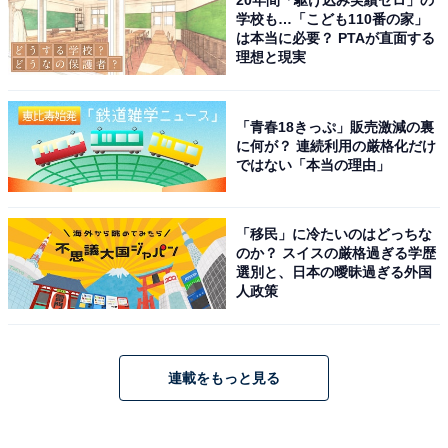
20年間「駆け込み実績ゼロ」の
学校も…「こども110番の家」
は本当に必要？ PTAが直面する
理想と現実
「青春18きっぷ」販売激減の裏
に何が？ 連続利用の厳格化だけ
ではない「本当の理由」
「移民」に冷たいのはどっちな
のか？ スイスの厳格過ぎる学歴
選別と、日本の曖昧過ぎる外国
人政策
連載をもっと見る