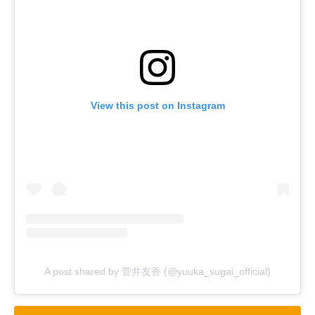
View this post on Instagram
A post shared by 菅井友香 (@yuuka_sugai_official)