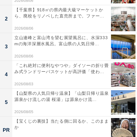
2026/08/06
【千葉県】918㎡の県内最大級マーケットか
ら、廃校をリノベした直売所まで。ファー...
2
2026/08/06
立山連峰と富山湾を望む展望風呂に、水深333
mの海洋深層水風呂。富山県の人気日帰...
3
2026/08/06
「これ絶対に便利なやつや」ダイソーの折り畳
み式ランドリーバスケットが高評価「使わ...
4
2026/08/03
【山梨県の人気日帰り温泉】「山梨日帰り温泉
源泉かけ流しの湯 桜湯」は源泉かけ流...
5
2026/08/05
【宝くじの裏技】当たる側に回るか、このまま
か
PR