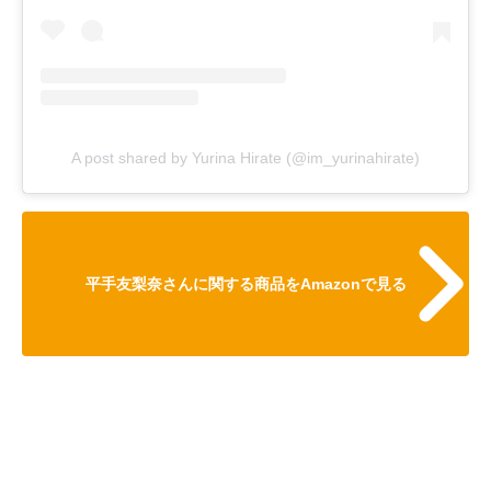
A post shared by Yurina Hirate (@im_yurinahirate)
平手友梨奈さんに関する商品をAmazonで見る