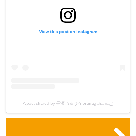
View this post on Instagram
A post shared by 長濱ねる (@nerunagahama_)