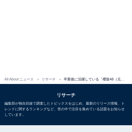
All About ニュース
リサーチ
卒業後に活躍している「櫻坂46（元・欅坂46）」メンバーランキング！2位「平手友梨奈」を抑えた1位は？
リサーチ
編集部が独自目線で調査したトピックスをはじめ、最新のリリース情報、ト
レンドに関するランキングなど、世の中で注目を集めている話題をお知らせ
しています。