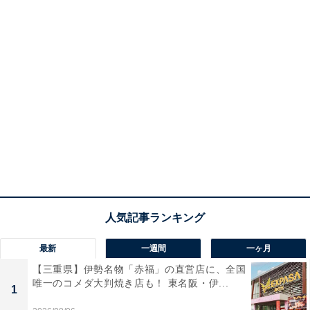
最新
一週間
一ヶ月
【三重県】伊勢名物「赤福」の直営店に、全国
唯一のコメダ大判焼き店も！ 東名阪・伊...
1