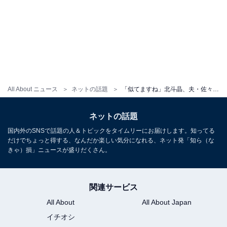
All About ニュース
ネットの話題
「似てますね」北斗晶、夫・佐々木健介とカナダでの仲良し夫婦ショット！ 「こちらまで幸せな気分に」
ネットの話題
国内外のSNSで話題の人＆トピックをタイムリーにお届けします。知ってる
だけでちょっと得する、なんだか楽しい気分になれる、ネット発「知ら（な
きゃ）損」ニュースが盛りだくさん。
関連サービス
All About
All About Japan
イチオシ