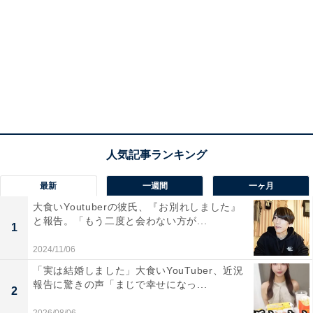
最新
一週間
一ヶ月
大食いYoutuberの彼氏、『お別れしました』
と報告。「もう二度と会わない方が...
1
2024/11/06
「実は結婚しました」大食いYouTuber、近況
報告に驚きの声「まじで幸せになっ...
2