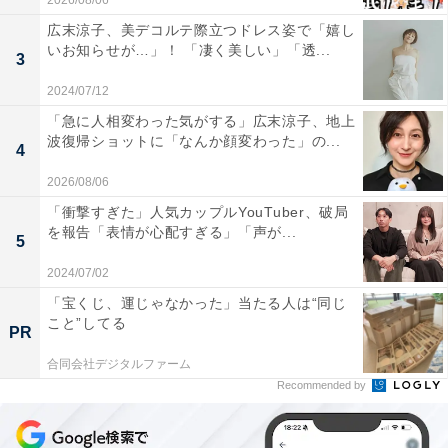
2026/08/06
広末涼子、美デコルテ際立つドレス姿で「嬉し
いお知らせが…」！ 「凄く美しい」「透...
3
2024/07/12
「急に人相変わった気がする」広末涼子、地上
波復帰ショットに「なんか顔変わった」の...
4
2026/08/06
「衝撃すぎた」人気カップルYouTuber、破局
を報告「表情が心配すぎる」「声が...
5
2024/07/02
「宝くじ、運じゃなかった」当たる人は“同じ
こと”してる
PR
合同会社デジタルファーム
Recommended by