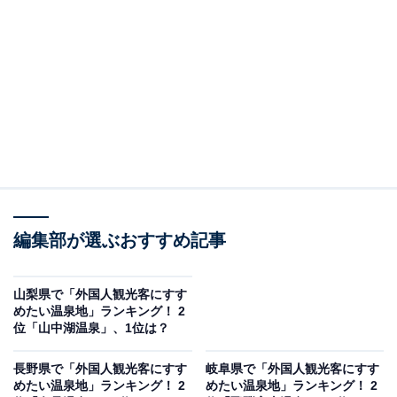
石川県七尾市にある和倉温泉は、能登半島を代表する温
泉地。国内でも珍しい海から湧き出る「海の温泉」とし
て知られ、塩分濃度が高く、高温で体の芯から温まるの
が特徴です。
温泉街には、歴史ある老舗旅館が並んでいて、ちょっと
ぜいたくな気分を味わえるのも魅力。気軽に楽しめる立
ち寄り湯や湯巡りスポットも充実しているほか、目の前
に広がる七尾湾や能登近海で獲れる新鮮な海の幸、スイ
ーツやグルメの食べ歩きも楽しめます。
編集部が選ぶおすすめ記事
回答者からは「海から湧き出る温泉で塩分濃度が高く少
山梨県で「外国人観光客にすす
し変わった温泉だから」（40代女性／埼玉県）、「地震
めたい温泉地」ランキング！ 2
位「山中湖温泉」、1位は？
や水害に負けずに頑張ってほしい温泉地です」（50代女
性／愛知県）、「北陸を代表する名湯、温泉地だから」
長野県で「外国人観光客にすす
岐阜県で「外国人観光客にすす
（40代男性／愛知県）、「歴史ある温泉で、能登の里山
めたい温泉地」ランキング！ 2
めたい温泉地」ランキング！ 2