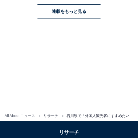
福井県で「外国人観光客にすすめたい温泉地」
連載をもっと見る
ランキング！ 2位「東尋坊三国温泉」、1位は？
1
2
All About ニュース
リサーチ
石川県で「外国人観光客にすすめたい温泉地」ランキング！ 2位「和倉温泉」、1位は？
リサーチ