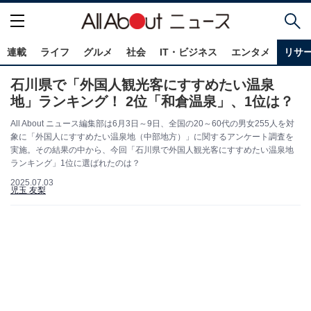
連載
ライフ
グルメ
社会
IT・ビジネス
エンタメ
リサ
石川県で「外国人観光客にすすめたい温泉
地」ランキング！ 2位「和倉温泉」、1位は？
All About ニュース編集部は6月3日～9日、全国の20～60代の男女255人を対
象に「外国人にすすめたい温泉地（中部地方）」に関するアンケート調査を
実施。その結果の中から、今回「石川県で外国人観光客にすすめたい温泉地
ランキング」1位に選ばれたのは？
2025.07.03
児玉 友梨