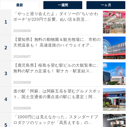
泉、山中温泉）／108票
最新
一週間
一ヶ月
「やっと巡り会えたよ」ダイソーの“ちいかわ
ポーチ”が220円で反響。ぬい活＆防災...
1位に選ばれたのは、加賀温泉郷でした。
1
2026/08/06
粟津・片山津・山代・山中の4湯からなる加賀温泉郷。
【愛知県】無料の動物園＆観光牧場に、市初の
それぞれに異なる趣や泉質をもちますが、温泉地同士の
天然温泉も！ 高速道路のハイウェイオア...
2
距離が車で数十分ほどと近いので、気軽に湯巡り旅を楽
2026/08/07
しめます。このエリアは、ほかにも「日本三大子供歌舞
【鹿児島県】桜島を望む駅ビルの大観覧車に、
伎」の1つに数えられる「曳山子供歌舞伎」や、松尾芭
無料の駅ナカ足湯も！ 駅ナカ・駅直結ス...
3
蕉も愛したとされる「小松うどん」、色鮮やかで美しい
2026/08/08
伝統工芸の「九谷焼」などの魅力がたくさん。温泉に癒
道の駅「阿蘇」は阿蘇五岳を望むグルメスポッ
されながら、歴史・文化・グルメまでしっかり満喫でき
ト。国土交通省の重点道の駅にも選定｜阿...
4
ます。
2026/08/08
回答者からは「現代的な温泉リゾートの魅力が共存し、
「1000円には見えなかった」スタンダードプ
ロダクツのリュックが「高見えする」の...
歴史・文化・自然・グルメ・アートと五拍子そろった温
5