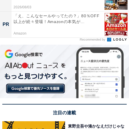
泉郷を楽しんで欲しいです」（40代女性／埼玉県）、
2026/08/03
「温泉の町がたくさんあり、選び放題だし、全部回って
「え、こんなセールやってたの？」80％OFF
温泉比べも良し」（60代男性／大阪府）、「山中温泉を
以上が続々登場！Amazonの本気が...
PR
以前利用して、好きになりました。特に日本的景観が外
Amazon
国の方にはおすすめです」（30代女性／福岡県）、「九
Recommended by
谷焼や輪島塗などの工芸体験ができて、日本文化を深く
知ることができるから」（50代女性／兵庫県）などの声
が上がりました。
※回答者からのコメントは原文ママです
この記事の筆者：児玉 友梨 プロフィール
1987年東京都生まれ。フリーライター。地方に移住し、
農業の傍ら地域の魅力や暮らしに役立つ情報を中心に寄
注目の連載
稿しています。
東野圭吾や湊かなえだけじゃな