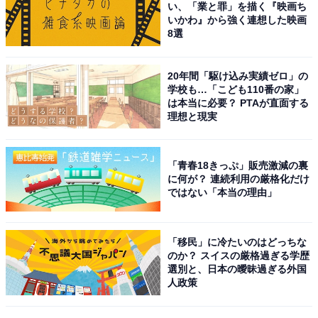
い、「業と罪」を描く『映画ち
8位までの全ランキング結果を見
いかわ』から強く連想した映画
次ページ
8選
る
20年間「駆け込み実績ゼロ」の
学校も…「こども110番の家」
は本当に必要？ PTAが直面する
理想と現実
「青春18きっぷ」販売激減の裏
に何が？ 連続利用の厳格化だけ
ではない「本当の理由」
「移民」に冷たいのはどっちな
のか？ スイスの厳格過ぎる学歴
選別と、日本の曖昧過ぎる外国
人政策
こちらもおすすめ