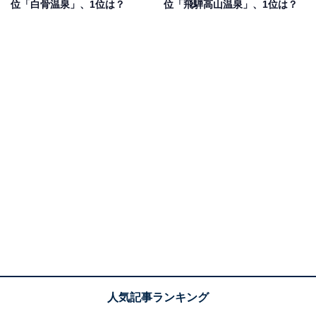
位「白骨温泉」、1位は？
位「飛騨高山温泉」、1位は？
里海に育まれた海の幸・山の幸、旬の味覚を味わえるか
らです」（60代男性／愛知県）などの声が上がりまし
た。
1位：加賀温泉郷（粟津温泉、片山津温泉、山代温