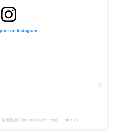
 post on Instagram
 / 菊池風磨 (@fumakikuchiiinsta___official)