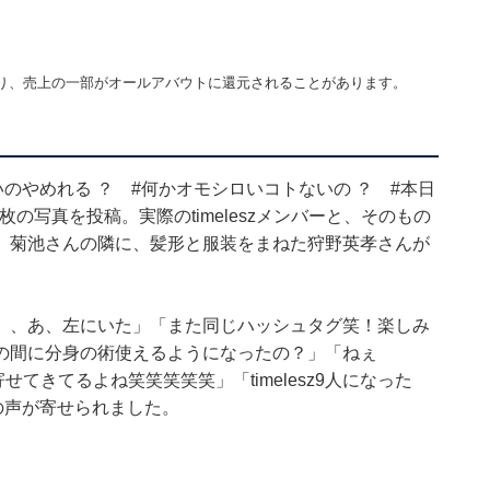
り、売上の一部がオールアバウトに還元されることがあります。
のやめれる ？ #何かオモシロいコトないの ？ #本日
枚の写真を投稿。実際のtimeleszメンバーと、そのもの
。菊池さんの隣に、髪形と服装をまねた狩野英孝さんが
、、あ、左にいた」「また同じハッシュタグ笑！楽しみ
の間に分身の術使えるようになったの？」「ねぇ
せてきてるよね笑笑笑笑笑」「timelesz9人になった
との声が寄せられました。