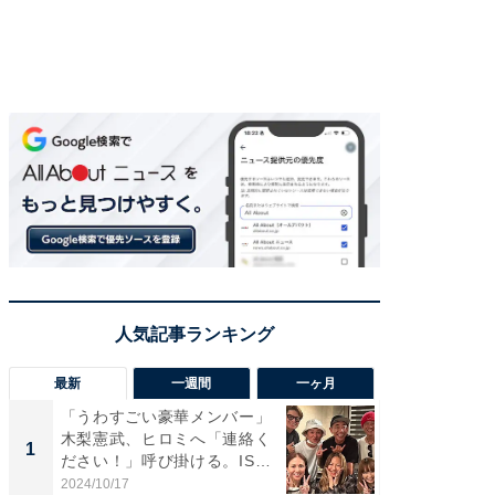
最新
一週間
一ヶ月
「うわすごい豪華メンバー」
「さす
木梨憲武、ヒロミへ「連絡く
は」高
1
1
ださい！」呼び掛ける。IS
災地を
S...
「カ...
2024/10/17
2026/08/0