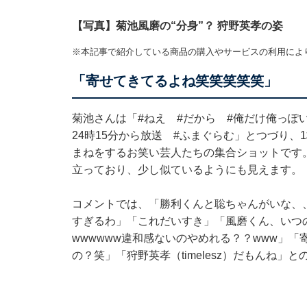
【写真】菊池風磨の“分身”？ 狩野英孝の姿
※本記事で紹介している商品の購入やサービスの利用によ
「寄せてきてるよね笑笑笑笑笑」
菊池さんは「#ねえ #だから #俺だけ俺っぽい
24時15分から放送 #ふまぐらむ」とつづり、1
まねをするお笑い芸人たちの集合ショットです
立っており、少し似ているようにも見えます。
コメントでは、「勝利くんと聡ちゃんがいな、
すぎるわ」「これだいすき」「風磨くん、いつ
wwwwww違和感ないのやめれる？？www」「寄
の？笑」「狩野英孝（timelesz）だもんね」