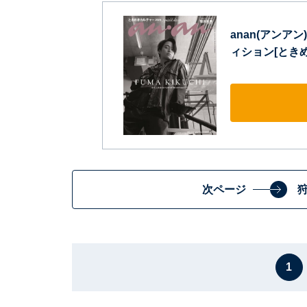
anan(アンアン)
ィション[ときめ
次ページ
1