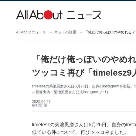
All About ニュース
ネットの話題
「俺だけ俺っぽいのやめれる？」
「俺だけ俺っぽいのやめれ
ツッコミ再び「timeles
timeleszの菊池風磨さんは6月26日、自身のInstagramを
ル画像出典：菊池風磨さん公式Instagramより）
2025.06.27
多町野 望
timeleszの菊池風磨さんは6月26日、自身のI
似ている件について、再びツッコみました。