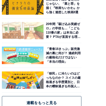
じゃない、「業と罪」を
描く『映画ちいかわ』か
ら強く連想した映画8選
20年間「駆け込み実績ゼ
ロ」の学校も…「こども
110番の家」は本当に必
要？ PTAが直面する理想
と現実
「青春18きっぷ」販売激
減の裏に何が？ 連続利用
の厳格化だけではない
「本当の理由」
「移民」に冷たいのはど
っちなのか？ スイスの厳
格過ぎる学歴選別と、日
本の曖昧過ぎる外国人政
策
連載をもっと見る