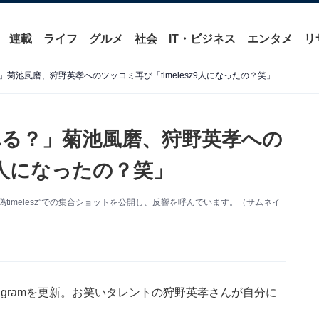
連載
ライフ
グルメ
社会
IT・ビジネス
エンタメ
リ
菊池風磨、狩野英孝へのツッコミ再び「timelesz9人になったの？笑」
る？」菊池風磨、狩野英孝への
z9人になったの？笑」
更新。“偽timelesz”での集合ショットを公開し、反響を呼んでいます。（サムネイ
nstagramを更新。お笑いタレントの狩野英孝さんが自分に