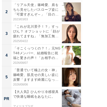
「リアル天使」篠崎愛、肩を
「女の
ちら見せしたバスローブ姿に
介、バ
2
2
「可愛すぎんぞ～」「目の表
らのプレ
情...
愛...
2023/03/03
2026/08/0
「これが北川景子！？」すっ
「脚が
ぴん？ オフショットに「顔が
横川尚
3
3
疲れてますね」「無加工無
ムキな姿
表...
刃...
2025/04/22
2026/08/0
「そこくっつくの？！」元NG
「え、
T48メンバー、結婚報告に祝
芸人、2
4
4
福と驚きの声！「お相手の...
エットに
2026/08/07
2026/08/0
「普通でいて極上の女・神」
「脳がバ
篠崎愛、肌見せの美しい姿に
装姿が話
5
5
反響「ますます綺麗になって
のお父さ
い...
2026/08/06
2026/08/0
【大人気】ひんやり冷感寝具
すべて
で快適な睡眠をあなたに。
るその
PR
PR
アイリスプラザ
COCO VIL