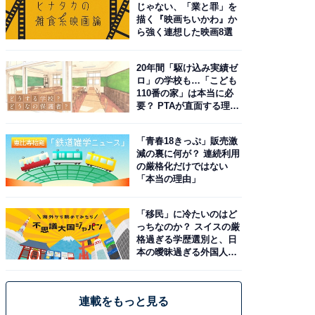
じゃない、「業と罪」を
描く『映画ちいかわ』か
ら強く連想した映画8選
20年間「駆け込み実績ゼ
ロ」の学校も…「こども
110番の家」は本当に必
要？ PTAが直面する理想
と現実
「青春18きっぷ」販売激
減の裏に何が？ 連続利用
の厳格化だけではない
「本当の理由」
「移民」に冷たいのはど
っちなのか？ スイスの厳
格過ぎる学歴選別と、日
本の曖昧過ぎる外国人政
策
連載をもっと見る