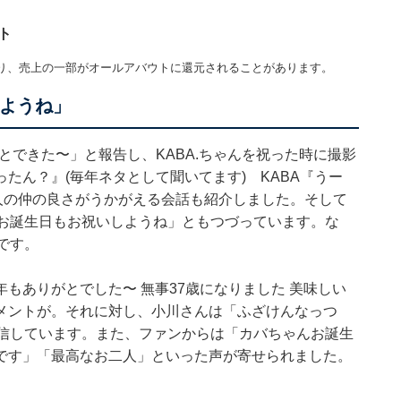
ト
り、売上の一部がオールアバウトに還元されることがあります。
しようね」
とできた〜」と報告し、KABA.ちゃんを祝った時に撮影
たん？』(毎年ネタとして聞いてます) KABA『うー
人の仲の良さがうかがえる会話も紹介しました。そして
のお誕生日もお祝いしようね」ともつづっています。な
です。
年もありがとでした〜 無事37歳になりました 美味しい
メントが。それに対し、小川さんは「ふざけんなっつ
返信しています。また、ファンからは「カバちゃんお誕生
です」「最高なお二人」といった声が寄せられました。