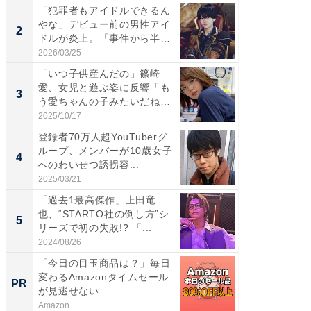
「犯罪者もアイドルできるん
「女の
やな」デビュー前の男性アイ
介、バ
2
2
ドルが炎上。「事件から半年
らのプレ
も...
愛...
2026/03/25
2026/08/0
「いつ子供産んだの」篠崎
「脚が
愛、女児と遊ぶ姿に反響「も
横川尚
3
3
う愛ちゃんの子みたいだね」
ムキな姿
「完...
刃...
2025/10/17
2026/08/0
登録者70万人超YouTuberグ
「え、
ループ、メンバーが10歳女子
芸人、2
4
4
へのわいせつ誘拐容...
エットに
2025/03/21
2026/08/0
「過去1最高傑作」上田竜
「脳がバ
也、“STARTO社の倒し方”シ
装姿が話
5
5
リーズで初の失敗!? 「...
のお父さ
2024/08/26
2026/08/0
「今日の目玉商品は？」毎日
GOETH
変わるAmazonタイムセール
を組み
PR
PR
が見逃せない
Amazon
FINCHI o