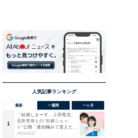
最新
一週間
一ヶ月
「結婚しまーす」上田竜也、
「さす
石井杏奈との“夫婦ショッ
は」高
1
1
ト”公開「通知欄みて震えた」
災地を
「...
「カ...
2025/11/27
2026/08/0