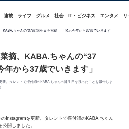
連載
ライフ
グルメ
社会
IT・ビジネス
エンタメ
リ
KABA.ちゃんの“37歳”誕生日を祝福！ 「私も今年から37歳でいきます」
摘、KABA.ちゃんの“37
今年から37歳でいきます」
mを更新。タレントで振付師のKABA.ちゃんの誕生日を祝ったことを報告しま
り）
nstagramを更新。タレントで振付師のKABA.ちゃん
を公開しました。