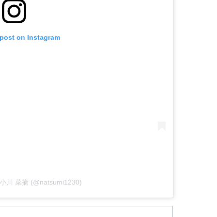
 post on Instagram
by 小川 菜摘 (@natsumi1230)