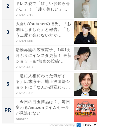
ドレス姿で「嬉しいお知らせ
介、バ
2
2
が…」！ 「凄く美しい」
らのプレ
「透...
愛...
2024/07/12
2026/08/0
大食いYoutuberの彼氏、『お
「脚が
別れしました』と報告。「も
横川尚
3
3
う二度と会わない方が...
ムキな姿
刃...
2024/11/06
2026/08/0
活動再開の広末涼子、1年1カ
「え、
月ぶりにインスタ更新！ 最新
芸人、2
4
4
ショット＆“無言の投稿”...
エットに
2026/04/07
2026/08/0
「急に人相変わった気がす
「脳がバ
る」広末涼子、地上波復帰シ
装姿が話
5
5
ョットに「なんか顔変わっ
のお父さ
た」の...
2026/08/06
2026/08/0
「今日の目玉商品は？」毎日
すべて
変わるAmazonタイムセール
るその
PR
PR
が見逃せない
Amazon
COCO VIL
Recommended by