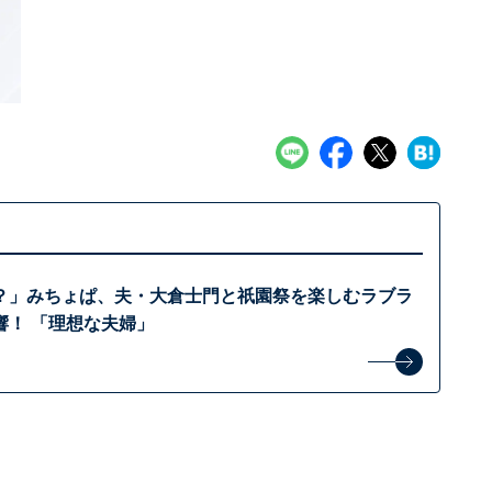
？」みちょぱ、夫・大倉士門と祇園祭を楽しむラブラ
響！ 「理想な夫婦」