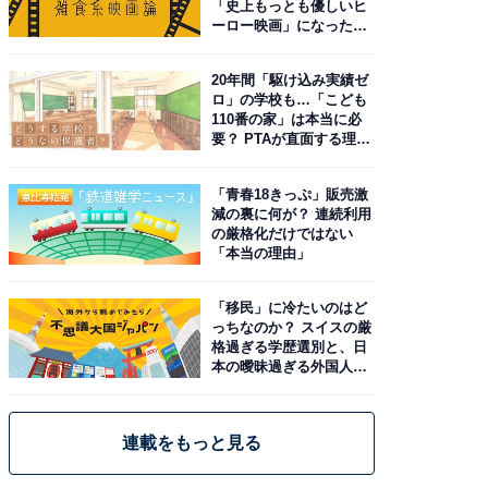
「史上もっとも優しいヒ
ーロー映画」になった理
由。予習したい作品は？
20年間「駆け込み実績ゼ
ロ」の学校も…「こども
110番の家」は本当に必
要？ PTAが直面する理想
と現実
「青春18きっぷ」販売激
減の裏に何が？ 連続利用
の厳格化だけではない
「本当の理由」
「移民」に冷たいのはど
っちなのか？ スイスの厳
格過ぎる学歴選別と、日
本の曖昧過ぎる外国人政
策
連載をもっと見る