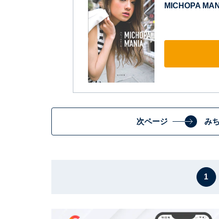
MICHOPA MA
次ページ
み
1