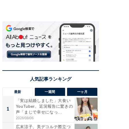
最新
一週間
一ヶ月
「実は結婚しました」大食い
「さす
YouTuber、近況報告に驚きの
は」高
1
1
声「まじで幸せになっ...
災地を
「カ...
2026/08/06
2026/08/0
広末涼子、美デコルテ際立つ
「女の