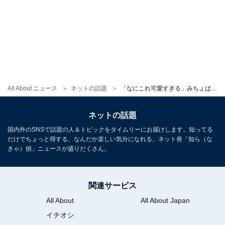
All About ニュース
ネットの話題
「なにこれ可愛すぎる」みちょぱ、バキバキ腹筋際立つ夫婦モデルショットを公開！ 「世界で1番美しい」
ネットの話題
国内外のSNSで話題の人＆トピックをタイムリーにお届けします。知ってる
だけでちょっと得する、なんだか楽しい気分になれる、ネット発「知ら（な
きゃ）損」ニュースが盛りだくさん。
関連サービス
All About
All About Japan
イチオシ