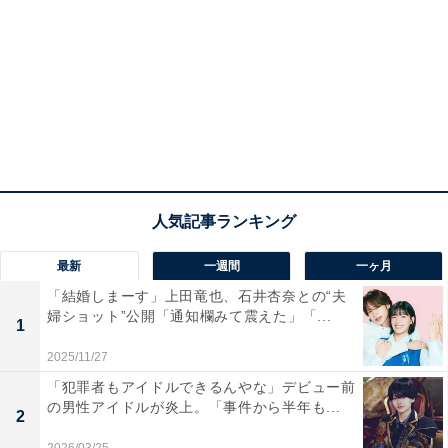
最新
一週間
一ヶ月
「結婚しまーす」上田竜也、石井杏奈との“夫
婦ショット”公開「通知欄みて震えた」「...
1
2025/11/27
「犯罪者もアイドルできるんやな」デビュー前
の男性アイドルが炎上。「事件から半年も...
2