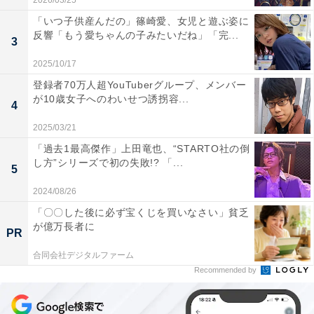
2026/03/25
「いつ子供産んだの」篠崎愛、女児と遊ぶ姿に
反響「もう愛ちゃんの子みたいだね」「完...
3
2025/10/17
登録者70万人超YouTuberグループ、メンバー
が10歳女子へのわいせつ誘拐容...
4
2025/03/21
「過去1最高傑作」上田竜也、“STARTO社の倒
し方”シリーズで初の失敗!? 「...
5
2024/08/26
「〇〇した後に必ず宝くじを買いなさい」貧乏
が億万長者に
PR
合同会社デジタルファーム
Recommended by