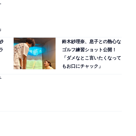
ケ
！
」
紗
鈴木紗理奈、息子との熱心な
ラ
ゴルフ練習ショット公開！
「ダメなとこ言いたくなって
もお口にチャック」
チ