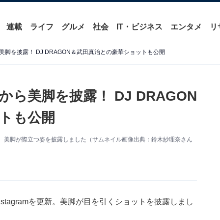
連載
ライフ
グルメ
社会
IT・ビジネス
エンタメ
リ
脚を披露！ DJ DRAGON＆武田真治との豪華ショットも公開
ら美脚を披露！ DJ DRAGON
トも公開
を更新。美脚が際立つ姿を披露しました（サムネイル画像出典：鈴木紗理奈さん
stagramを更新。美脚が目を引くショットを披露しまし