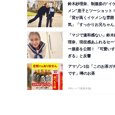
鈴木紗理奈、制服姿の“イ
メン”息子とツーショット
「背が高くイケメンな雰囲
気」「すっかりお兄ちゃん
「マジで違和感ない」鈴木
理奈、現役感あふれるセー
ー服姿を公開！ 「可愛いす
ぎる」と反響
アマゾン1位「このお茶ガ
です」噂のお茶
PR(ハーブ健康本舗)