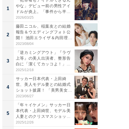
「犯罪者もアイドルできるん
「さす
やな」デビュー前の男性アイ
は」高
1
1
ドルが炎上。「事件から半年
災地を
も...
「カ...
2026/03/25
2026/08/0
藤田ニコル、稲葉友との結婚
「女の
報告＆ウエディングフォト公
介、バ
2
2
開！ 池田エライザ＆内田理
らのプレ
央...
愛...
2023/08/04
2026/08/0
「逆カミングアウト」『ラヴ
「脚が
上等』の美人出演者、整形告
横川尚
3
3
白に「潔くてカッコよ！」
ムキな姿
「好...
刃...
2025/12/18
2026/08/0
サッカー日本代表・上田綺
「え、
世、美人モデル妻との結婚式
芸人、2
4
4
ショット披露！ 「美男美女」
エットに
「...
2023/06/27
2026/08/0
「年々イケメン」サッカー日
「脳がバ
本代表・上田綺世、モデル美
装姿が話
5
5
人妻とのクリスマスショット
のお父さ
に...
2025/12/26
2026/08/0