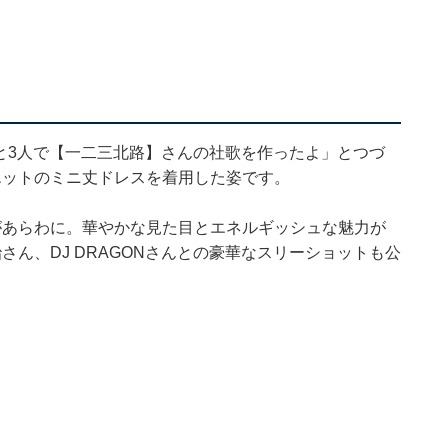
んと3人で【一二三北路】さんの社歌を作ったよ」とつづ
エットのミニ丈ドレスを着用した姿です。
があらわに。華やかな見た目とエネルギッシュな魅力が
ん、DJ DRAGONさんとの豪華なスリーショットも公