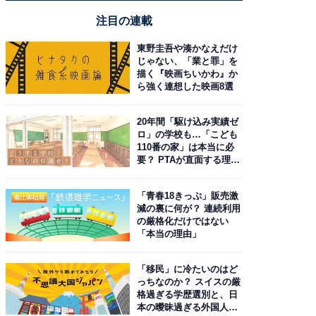
注目の連載
東野圭吾や湊かなえだけ
じゃない、「業と罪」を
描く『映画ちいかわ』か
ら強く連想した映画8選
20年間「駆け込み実績ゼ
ロ」の学校も…「こども
110番の家」は本当に必
要？ PTAが直面する理想
と現実
「青春18きっぷ」販売激
減の裏に何が？ 連続利用
の厳格化だけではない
「本当の理由」
「移民」に冷たいのはど
っちなのか？ スイスの厳
格過ぎる学歴選別と、日
本の曖昧過ぎる外国人政