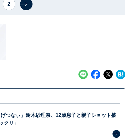
2
えげつなぃ」鈴木紗理奈、12歳息子と親子ショット披
ックリ」