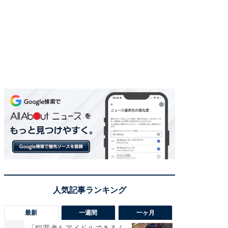
最新
一週間
一ヶ月