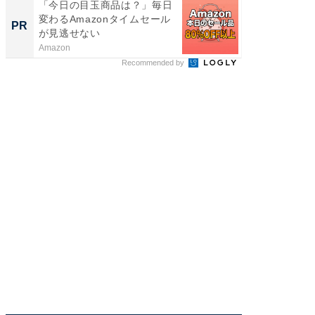
「今日の目玉商品は？」毎日
FINCH
変わるAmazonタイムセール
クセッ
PR
PR
が見逃せない
Amazon
FINCHI o
Recommended by