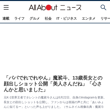
連載
ライフ
グルメ
社会
IT・ビジネス
エンタメ
リサ
「パパでれでれやん」魔裟斗、13歳長女との
顔出しショット公開「美人さんだね」「心さ
んかと思いました」
元K-1世界王者でタレントの魔裟斗さんは6月22日、自身のInstagramを更新。
長女との顔出しショットを公開し、ファンからは祝福の声と共に「あいみょ
んに似てるー」といった声も上がりました。（サムネイル画像出典：魔裟斗