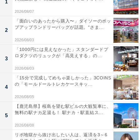
1
2026/08/07
「面白いのあったから購入〜」ダイソーのポッ
プアップランドリーバッグが話題。“さま...
2
2026/08/03
「1000円には見えなかった」スタンダードプ
ロダクツのリュックが「高見えする」の...
3
2026/08/03
「15分で完成してめちゃ楽しかった」3COINS
の「モールドールトレカケースキッ...
4
2026/08/05
【鹿児島県】桜島を望む駅ビルの大観覧車に、
無料の駅ナカ足湯も！ 駅ナカ・駅直結ス...
5
2026/08/08
リボ地獄から抜け出したい人は、返済を3～6