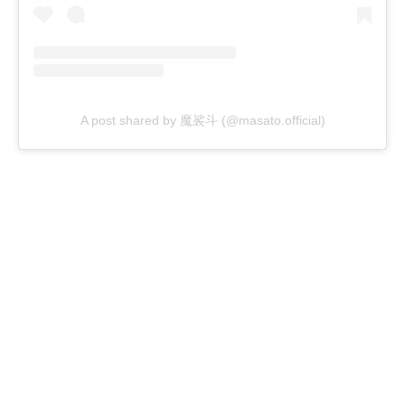
A post shared by 魔裟斗 (@masato.official)