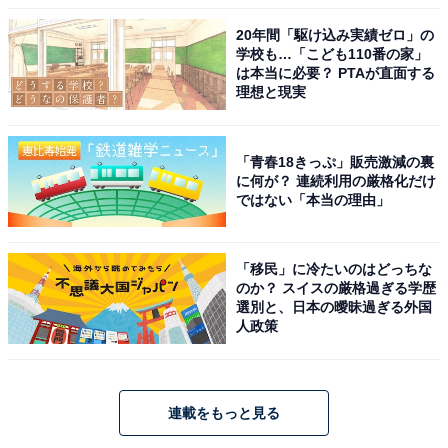
20年間「駆け込み実績ゼロ」の
学校も…「こども110番の家」
は本当に必要？ PTAが直面する
理想と現実
「青春18きっぷ」販売激減の裏
に何が？ 連続利用の厳格化だけ
ではない「本当の理由」
「移民」に冷たいのはどっちな
のか？ スイスの厳格過ぎる学歴
選別と、日本の曖昧過ぎる外国
人政策
連載をもっと見る