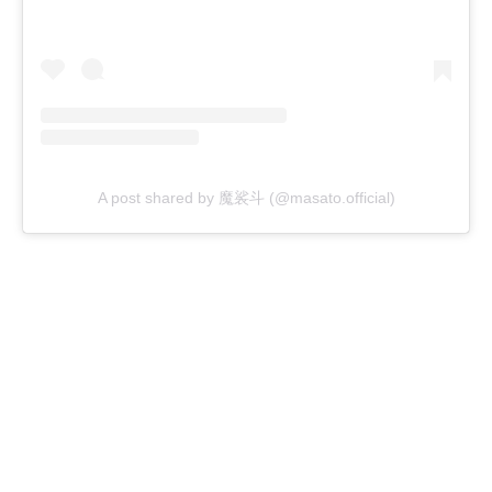
A post shared by 魔裟斗 (@masato.official)