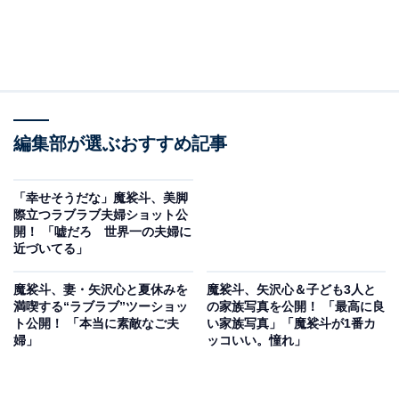
編集部が選ぶおすすめ記事
「幸せそうだな」魔裟斗、美脚
際立つラブラブ夫婦ショット公
開！ 「嘘だろ 世界一の夫婦に
近づいてる」
魔裟斗、妻・矢沢心と夏休みを
魔裟斗、矢沢心＆子ども3人と
満喫する“ラブラブ”ツーショッ
の家族写真を公開！ 「最高に良
ト公開！ 「本当に素敵なご夫
い家族写真」「魔裟斗が1番カ
婦」
ッコいい。憧れ」