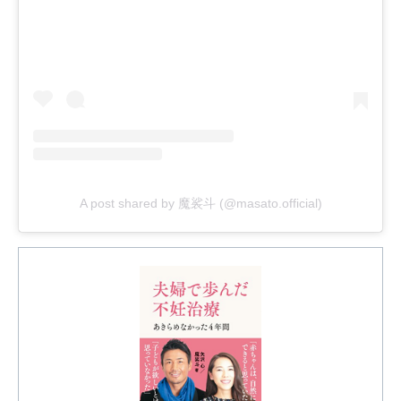
A post shared by 魔裟斗 (@masato.official)