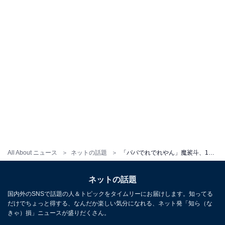
All About ニュース
ネットの話題
「パパでれでれやん」魔裟斗、13歳長女との顔出しショット公開「美人さんだね」「心さんかと思いました」
ネットの話題
国内外のSNSで話題の人＆トピックをタイムリーにお届けします。知ってる
だけでちょっと得する、なんだか楽しい気分になれる、ネット発「知ら（な
きゃ）損」ニュースが盛りだくさん。