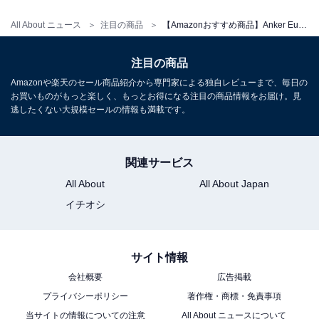
All About ニュース
注目の商品
【Amazonおすすめ商品】Anker Eufy「紛失防止トラッカー」は外出時の紛失や置き忘れの不安をぐっと軽減！
Anker「‎Power Bank」
注目の商品
Amazonや楽天のセール商品紹介から専門家による独自レビューまで、毎日の
お買いものがもっと楽しく、もっとお得になる注目の商品情報をお届け。見
逃したくない大規模セールの情報も満載です。
関連サービス
All About
All About Japan
イチオシ
Anker Power Bank (10000mAh, Fusion, Built-In USB-
C ケーブル) ブラック
サイト情報
Amazonで見る
会社概要
広告掲載
プライバシーポリシー
著作権・商標・免責事項
当サイトの情報についての注意
All About ニュースについて