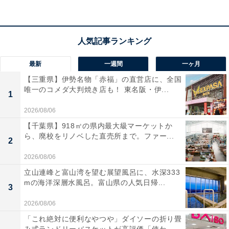
管理に自信がない人や、忘れ物を減らしたい人は、購入
を検討してみてもよいかもしれません。
最新
一週間
一ヶ月
【三重県】伊勢名物「赤福」の直営店に、全国
唯一のコメダ大判焼き店も！ 東名阪・伊...
1
2026/08/06
【千葉県】918㎡の県内最大級マーケットか
ら、廃校をリノベした直売所まで。ファー...
2
2026/08/06
立山連峰と富山湾を望む展望風呂に、水深333
mの海洋深層水風呂。富山県の人気日帰...
3
2026/08/06
【あわせて買いたい】Ankerの人気商品5選
「これ絶対に便利なやつや」ダイソーの折り畳