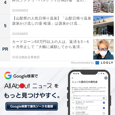
み式ランドリーバスケットが高評価「使わ...
4
Anker「‎‎Security SmartTrack Link」
2026/08/03
【山梨県の人気日帰り温泉】「山梨日帰り温泉
源泉かけ流しの湯 桜湯」は源泉かけ流...
5
2026/08/05
カードローン50万円以上の人は、返済を3～6
ヶ月停止して『大幅に減額してから返済...
PR
Anker Eufy (ユーフィ) Security SmartTrack Link
渋谷法務総合事務所
(iPhone用) (紛失防止トラッカー)【なくしものが、無くな
Recommended by
る / 紛失防止タグ / 探し物 / Appleの「探す」に対応 (iOS
端末のみ) / スマホが見つかる / 置き忘れ防止 / スマホ鳴ら
す】
Amazonで見る
Anker「‎SoloCam S340」