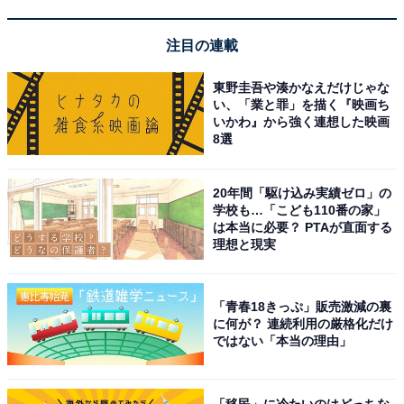
注目の連載
東野圭吾や湊かなえだけじゃな
い、「業と罪」を描く『映画ち
いかわ』から強く連想した映画
Anker Eufy (ユーフィ) SoloCam S340
8選
Amazonで見る
20年間「駆け込み実績ゼロ」の
学校も…「こども110番の家」
Anker「‎HomeBase S380」
は本当に必要？ PTAが直面する
理想と現実
「青春18きっぷ」販売激減の裏
に何が？ 連続利用の厳格化だけ
ではない「本当の理由」
「移民」に冷たいのはどっちな