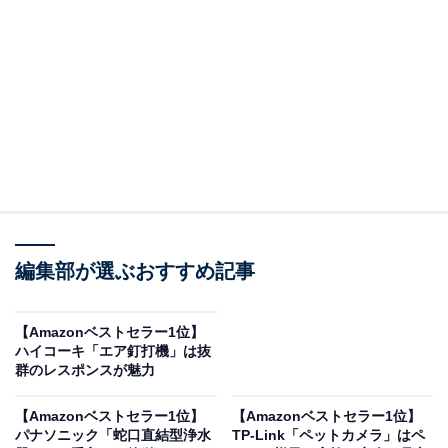
Anker Eufy「T87B2」はiPhoneを鳴らして探すこ
とも可能◎
Anker Eufy (ユーフィ) Security SmartTrack Card
Amazonで見る
編集部が選ぶおすすめ記事
【Amazonベストセラー1位】
Anker Eufy「T87B2」は、Amazonおすすめ商品に認定
ハイコーキ「エア釘打機」は抜
されている紛失防止トラッカー。価格は記事執筆時点
群のレスポンスが魅力
で、税込2690円となっています。
【Amazonベストセラー1位】
【Amazonベストセラー1位】
パナソニック「蛇口直結型浄水
TP-Link「ペットカメラ」はペ
この商品のおすすめポイントは？