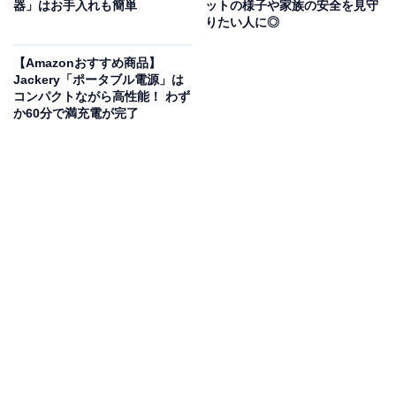
器」はお手入れも簡単
ットの様子や家族の安全を見守
りたい人に◎
Appleの「探す」アプリに完全対応した、iPhoneユーザ
ー向けのカード型スマートトラッカーです。
クレジット
【Amazonおすすめ商品】
Jackery「ポータブル電源」は
カードと同じサイズの超薄型設計
で、財布や定期入れに
コンパクトながら高性能！ わず
もスッと収納可能。外出時の紛失や置き忘れの不安をぐ
か60分で満充電が完了
っと軽減してくれます。
カード側のボタンを押せば、逆に
iPhoneを鳴らして探す
こともできる
ので、「スマホが見つからない……！」と
いう時にも◎。さらに、
バッテリーは最長3年持続＆充
電不要
で、手間がかかりません。プライバシーにも配慮
されていて、不審な追跡を検知するとアラートでお知ら
せしてくれるなど、安心感もバッチリです。
ユーザーからは「設定が簡単」「財布に入れても邪魔に
ならない」という声があがっています。大切な持ち物の