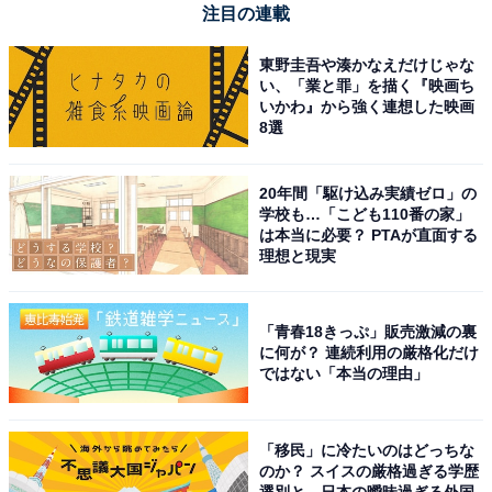
注目の連載
Amazonで見る
東野圭吾や湊かなえだけじゃな
い、「業と罪」を描く『映画ち
いかわ』から強く連想した映画
パナソニック「ER-NGNB2-K」
8選
20年間「駆け込み実績ゼロ」の
学校も…「こども110番の家」
は本当に必要？ PTAが直面する
理想と現実
【乾電池式】パナソニック 電池式 鼻毛カッター エチケッ
「青春18きっぷ」販売激減の裏
トカッター メンズ 眉毛 ヒゲ 耳 父の日 ER-NGNB2-K
に何が？ 連続利用の厳格化だけ
【Amazon.co.jp限定】
ではない「本当の理由」
Amazonで見る
「移民」に冷たいのはどっちな
のか？ スイスの厳格過ぎる学歴
選別と、日本の曖昧過ぎる外国