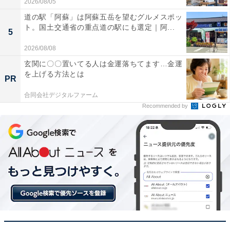
2026/08/05
道の駅「阿蘇」は阿蘇五岳を望むグルメスポッ
パナソニック(Panasonic) 充電インパクトドライバー
ト。国土交通省の重点道の駅にも選定｜阿...
EZ1PD1 アタッチメントセット 【ONE ATTACH対応】
5
(18V 5.0Ah電池パック×2個/充電器/スミ打ちアタッチメン
2026/08/08
ト/アングルアタッチメント/プラスチックケース付)
EXENA デュアル(14.4V/18V対応) EZ1PD1J18A1B ブラッ
玄関に〇〇置いてる人は金運落ちてます…金運
ク
を上げる方法とは
PR
Amazonで見る
合同会社デジタルファーム
Recommended by
パナソニック「ER-GK82-K」
パナソニック ボディトリマー® ER-GK82-K