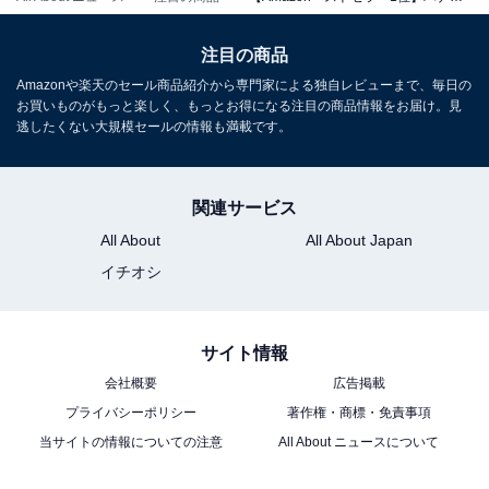
注目の商品
Amazonや楽天のセール商品紹介から専門家による独自レビューまで、毎日の
【販売終了24年モデル】パナソニック 除毛器 フェリエ
お買いものがもっと楽しく、もっとお得になる注目の商品情報をお届け。見
VIO専用シェーバー IPX7防水 ドライ剃り 乾電池式 グレー
逃したくない大規模セールの情報も満載です。
調 ES-WV62-H
Amazonで見る
関連サービス
All About
All About Japan
イチオシ
サイト情報
会社概要
広告掲載
プライバシーポリシー
著作権・商標・免責事項
当サイトの情報についての注意
All About ニュースについて