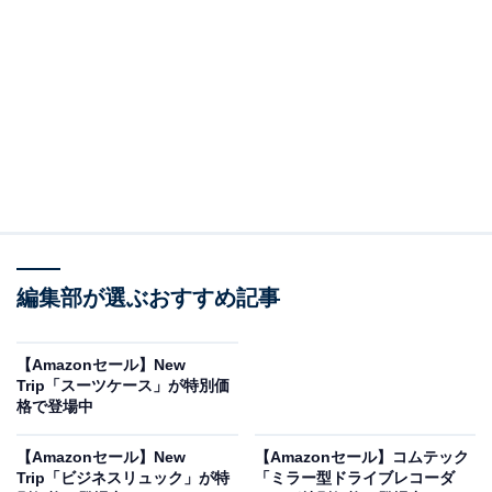
パナソニック「TK-CJ14-W」はお手入れもラクラ
ク
パナソニック 浄水器 蛇口直結型 カートリッジ交換1年 19
物質除去 日本製 ホワイト TK-CJ14-W
Amazonで見る
編集部が選ぶおすすめ記事
【Amazonセール】New
「蛇口直結型浄水器」カテゴリでベストセラー1位を獲
Trip「スーツケース」が特別価
得しているのは、パナソニック「TK-CJ14-W」です。価
格で登場中
格は記事執筆時点で、税込5791円となっています。
【Amazonセール】New
【Amazonセール】コムテック
Trip「ビジネスリュック」が特
「ミラー型ドライブレコーダ
この商品のおすすめポイントは？