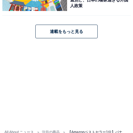
パナソニック「EW-DJ55-W」
人政策
連載をもっと見る
パナソニック 口腔洗浄器 ジェットウォッシャー ドルツ 超
音波水流 防水 コードレス 白 EW-DJ55-W
Amazonで見る
パナソニック「ES-WV62-H」
All About ニュース
注目の商品
【Amazonベストセラー1位】パナソニック「蛇口直結型浄水器」はお手入れも簡単