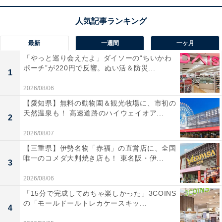
最新
一週間
一ヶ月
「やっと巡り会えたよ」ダイソーの“ちいかわ
ポーチ”が220円で反響。ぬい活＆防災...
1
2026/08/06
【愛知県】無料の動物園＆観光牧場に、市初の
天然温泉も！ 高速道路のハイウェイオア...
【あわせて買いたい】パナソニックの人気商品5選
2
2026/08/07
パナソニック「EZ1PD1J18A1B」
【三重県】伊勢名物「赤福」の直営店に、全国
唯一のコメダ大判焼き店も！ 東名阪・伊...
3
2026/08/06
「15分で完成してめちゃ楽しかった」3COINS
の「モールドールトレカケースキッ...
4