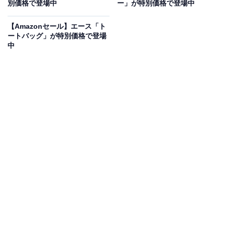
別価格で登場中
ー」が特別価格で登場中
除去能力に優れたカートリッジを搭載した蛇口直結型浄
【Amazonセール】エース「ト
水器。カートリッジの寿命が1年間と長いため、交換の
ートバッグ」が特別価格で登場
手間が軽減されている点も魅力です。水アカがたまりや
中
すいシャワー部分が取り外し可能なので、お掃除もラク
ラク行えます。
ユーザーからは「取り付けが簡単でした」「水道水が飲
みやすくなりました」という声があがっています。浄水
器を導入してみたい人や、お手入れがしやすいモデルが
ほしい人は、購入を検討してみてもよいかもしれませ
ん。