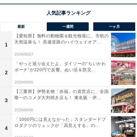
最新
一週間
一ヶ月
【愛知県】無料の動物園＆観光牧場に、市初の
天然温泉も！ 高速道路のハイウェイオア...
1
2026/08/07
「やっと巡り会えたよ」ダイソーの“ちいかわ
【あわせて買いたい】ハイコーキの人気商品5選
ポーチ”が220円で反響。ぬい活＆防災...
2
2026/08/06
ハイコーキ「CV36DMA」
【三重県】伊勢名物「赤福」の直営店に、全国
唯一のコメダ大判焼き店も！ 東名阪・伊...
3
2026/08/06
「1000円には見えなかった」スタンダードプ
HiKOKI(ハイコーキ) 36V 充電式 マルチツール CV36DMA
ロダクツのリュックが「高見えする」の...
4
ワンアクションブレード交換 スターロック 軽量2.2kg 細
径 蓄電池・充電器・ケース別売 CV36DMA(NN)