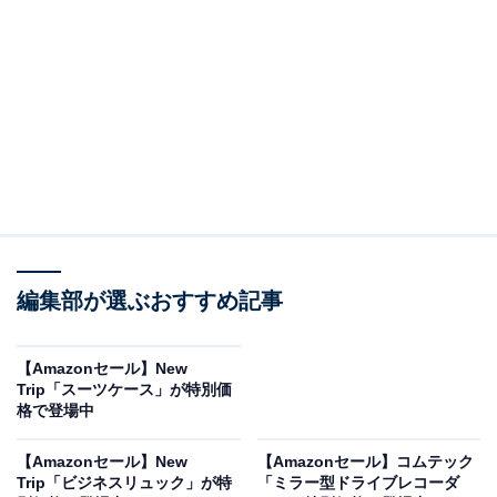
ハイコーキ「NP3635DA」は照射部に影ができに
くい
HiKOKI(ハイコーキ) 36V 充電式 ピン釘打機 ピン釘35mm
蓄電池・充電器別売 ケース付 NP3635DA(NNK)
Amazonで見る
編集部が選ぶおすすめ記事
【Amazonセール】New
「エア釘打機」カテゴリでベストセラー1位を獲得して
Trip「スーツケース」が特別価
いるのは、ハイコーキ「NP3635DA」です。価格は記事
格で登場中
執筆時点で、税込4万1038円となっています。
【Amazonセール】New
【Amazonセール】コムテック
Trip「ビジネスリュック」が特
「ミラー型ドライブレコーダ
この商品のおすすめポイントは？