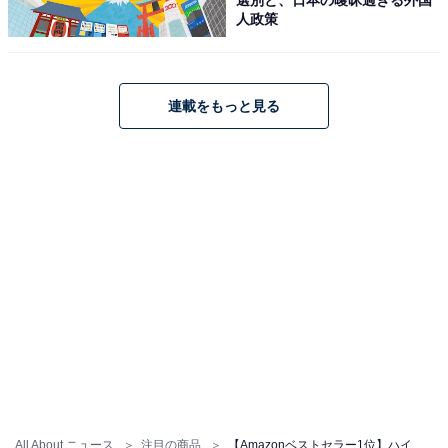
人政策
Amazonで見る
連載をもっと見る
ハイコーキ「UB18DC」
HiKOKI(ハイコーキ) 18V コードレス LED ワークライト
最大4, 000lm ダイヤル式調光機能付き 蓄電池・充電器別
売り UB18DC(NN)
Amazonで見る
All About ニュース
注目の商品
【Amazonベストセラー1位】ハイコーキ「エア釘打機」は抜群のレスポンスが魅力