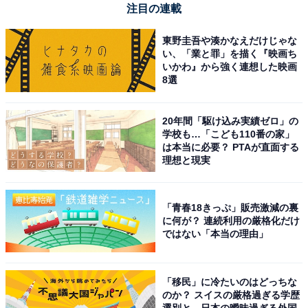
注目の連載
HiKOKI(ハイコーキ) 18V セーバーソー レシプロソー
東野圭吾や湊かなえだけじゃな
CR18DA バッテリー・充電器・ケース別売り
い、「業と罪」を描く『映画ち
CR18DA(NN)【木材・金属切断 DIY 枝打ち 粗大ゴミ解
いかわ』から強く連想した映画
体】
8選
Amazonで見る
20年間「駆け込み実績ゼロ」の
学校も…「こども110番の家」
ハイコーキ「CG36DC」
は本当に必要？ PTAが直面する
理想と現実
「青春18きっぷ」販売激減の裏
に何が？ 連続利用の厳格化だけ
ではない「本当の理由」
HiKOKI(ハイコーキ) 36V 充電式 草刈り機 刈払い機 両手
「移民」に冷たいのはどっちな
ハンドル パイプ分割仕様 電池・充電器別売り
のか？ スイスの厳格過ぎる学歴
CG36DC(D)(NN)
選別と、日本の曖昧過ぎる外国