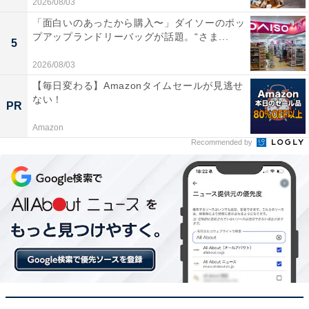
2026/08/03
Amazonで見る
「面白いのあったから購入〜」ダイソーのポッ
プアップランドリーバッグが話題。“さま...
5
2026/08/03
ハイコーキ「BSL36A18X」
【毎日変わる】Amazonタイムセールが見逃せ
ない！
PR
Amazon
Recommended by
HiKOKI(ハイコーキ) 第2世代マルチボルト蓄電池 36V
2.5Ah/18V 5.0Ah 0037-9241 BSL36A18X
Amazonで見る
ハイコーキ「CR18DA」