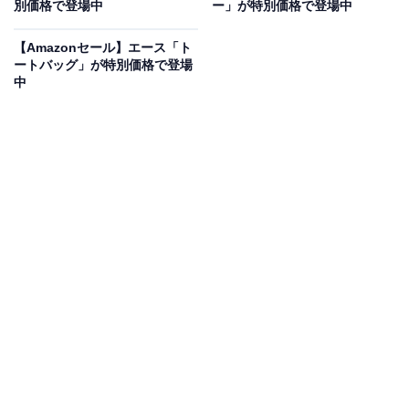
別価格で登場中
ー」が特別価格で登場中
抜群のレスポンスが魅力の釘打機。LEDライトを左右に
【Amazonセール】エース「ト
配置しているため、照射部に影ができにくく、暗い場所
ートバッグ」が特別価格で登場
中
での作業にも最適です。ドライバブレードが破損した
際、六角棒スパナを使って簡単に交換ができる点もうれ
しいポイント。
ユーザーからは「しっかり打ち込める」「非常に使いや
すい」という声があがっています。機能性に優れた釘打
ち機がほしい人や、暗い場所でも作業をしたい人は、購
入を検討してみてもよいかもしれません。