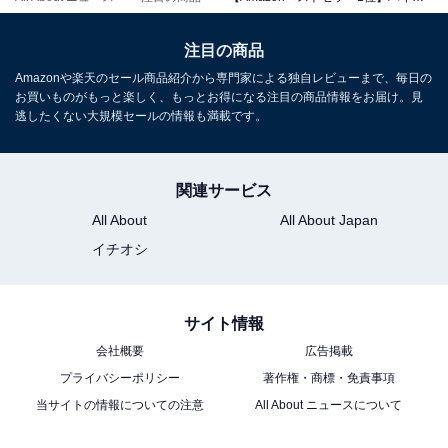
注目の商品
Amazonや楽天のセール商品紹介から専門家による独自レビューまで、毎日の
お買いものがもっと楽しく、もっとお得になる注目の商品情報をお届け。見
逃したくない大規模セールの情報も満載です。
関連サービス
All About
All About Japan
イチオシ
サイト情報
「プライム会員」なら便利でお得な特典が全部使
会社概要
広告掲載
プライバシーポリシー
著作権・商標・免責事項
い放題！
当サイトの情報についての注意
All About ニュースについて
Amazonプライムは、月額600円（税込）または年間