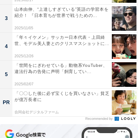
2025/02/17
山本由伸、“上達しすぎている”英語の学習本を
紹介！ 『日本育ちが世界で戦うための...
3
2025/11/05
「年々イケメン」サッカー日本代表・上田綺
世、モデル美人妻とのクリスマスショットに...
4
2025/12/26
「世間をにぎわせている」動物系YouTuber、
違法行為の告発に声明「飼育してい...
5
2025/02/07
「〇〇した後に必ず宝くじを買いなさい」貧乏
が億万長者に
PR
合同会社デジタルファーム
Recommended by