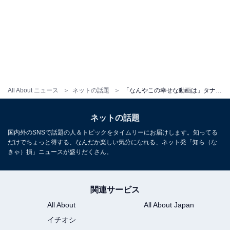
All About ニュース
ネットの話題
「なんやこの幸せな動画は」タナカガ、0歳娘との『何がおもろいねん』動画に反響！ 「可愛い癒しです」
ネットの話題
国内外のSNSで話題の人＆トピックをタイムリーにお届けします。知ってる
だけでちょっと得する、なんだか楽しい気分になれる、ネット発「知ら（な
きゃ）損」ニュースが盛りだくさん。
関連サービス
All About
All About Japan
イチオシ