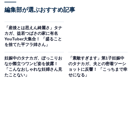
編集部が選ぶおすすめ記事
「産後とは思えん綺麗さ」タナ
カガ、益若つばさの家に有名
YouTuber大集合！ 「盛ること
を捨てた平フラ姉さん」
妊娠中のタナカガ、ぽっこりお
「素敵すぎます」第1子妊娠中
なか際立つワンピ姿を披露！
のタナカガ、夫との密着ツーシ
「こんなおしゃれな妊婦さん見
ョットに反響！ 「こっちまで幸
たことない」
せになる」