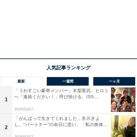
最新
一週間
一ヶ月
「うわすごい豪華メンバー」木梨憲武、ヒロミ
へ「連絡ください！」呼び掛ける。ISS...
1
2024/10/17
「がんばって生きてくれました」氷川きよ
し、“パートナー”の命日に思い。「私の身体...
2