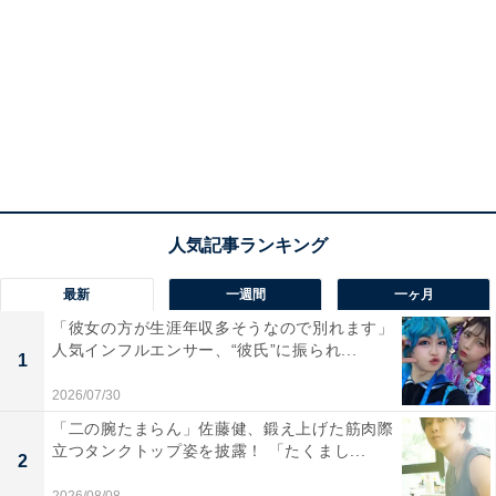
最新
一週間
一ヶ月
「彼女の方が生涯年収多そうなので別れます」
人気インフルエンサー、“彼氏”に振られ...
1
2026/07/30
「二の腕たまらん」佐藤健、鍛え上げた筋肉際
立つタンクトップ姿を披露！ 「たくまし...
2