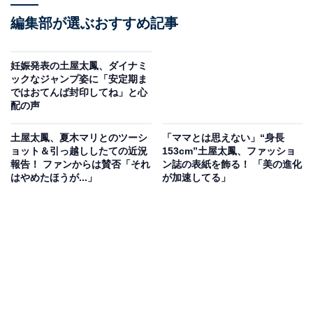
編集部が選ぶおすすめ記事
妊娠発表の土屋太鳳、ダイナミ
ックなジャンプ姿に「安定期ま
ではおてんば封印してね」と心
配の声
土屋太鳳、夏木マリとのツーシ
「ママとは思えない」“身長
ョット＆引っ越ししたての近況
153cm”土屋太鳳、ファッショ
報告！ ファンからは賛否「それ
ン誌の表紙を飾る！ 「美の進化
はやめたほうが...」
が加速してる」