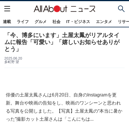
連載
ライフ
グルメ
社会
IT・ビジネス
エンタメ
リサ
「今、博多にいます」土屋太鳳がリアルタイ
ムに報告「可愛い」「嬉しいお知らせありが
とう」
2025.06.20
多町野 望
俳優の土屋太鳳さんは6月20日、自身のInstagramを更
新。舞台や映画の告知をし、映画のワンシーンと思われ
る写真を公開しました。【写真】土屋太鳳の“本当に暑か
った”撮影カット土屋さんは「こんにちは...