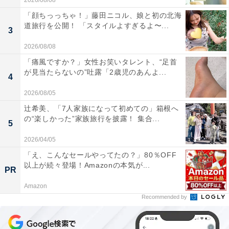
2026/08/08
「顔ちっっちゃ！」藤田ニコル、娘と初の北海
道旅行を公開！ 「スタイルよすぎるよ〜...
3
2026/08/08
「痛風ですか？」女性お笑いタレント、“足首
が見当たらないの”吐露「2歳児のあんよ...
4
2026/08/05
辻希美、「7人家族になって初めての」箱根へ
の“楽しかった”家族旅行を披露！ 集合...
5
2026/04/05
「え、こんなセールやってたの？」80％OFF
以上が続々登場！Amazonの本気が...
PR
Amazon
Recommended by