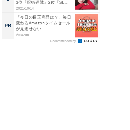
3位『呪術廻戦』2位『SL...
2021/10/14
COCO VIL
「今日の目玉商品は？」毎日
変わるAmazonタイムセール
PR
が見逃せない
Amazon
Recommended by