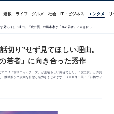
連載
ライフ
グルメ
社会
IT・ビジネス
エンタメ
リ
『前橋ウィッチーズ』を“1話切り”せず見てほしい理由。『虎に翼』の脚本家が「今の若者」に向き合った秀作
1話切り”せず見てほしい理由。
の若者」に向き合った秀作
ビアニメ『前橋ウィッチーズ』が素晴らしい内容でした。『虎に翼』との共
た、挑戦的かつ誠実な特徴と魅力をまとめます。（※画像出展：『前橋ウィ