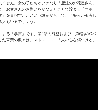
れません。女の子たちがいきなり「魔法のお花屋さん」
て、お客さんのお願いをかなえたことで貯まる「マポ
女」を目指す……という設定からして、「要素が渋滞し
る人もいるでしょう。
による「暴言」です。第2話の終盤および、第6話のCパ
した言葉の数々は、ストレートに「人の心を傷つける」