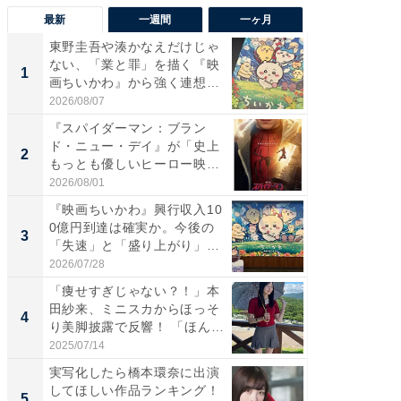
最新
一週間
一ヶ月
東野圭吾や湊かなえだけじゃ
【40代
ない、「業と罪」を描く『映
いと思う
1
1
画ちいかわ』から強く連想し
代タレン
た...
2026/08/07
2026/08/0
『スパイダーマン：ブラン
ワケあ
ド・ニュー・デイ』が「史上
マ『フ
2
2
もっとも優しいヒーロー映
演技連発
画」に...
の...
2026/08/01
2026/08/0
『映画ちいかわ』興行収入10
「FRUI
0億円到達は確実か。今後の
うまい
3
3
「失速」と「盛り上がり」
ング！ 2
が...
2026/07/28
2026/08/0
「痩せすぎじゃない？！」本
東野圭
田紗来、ミニスカからほっそ
ない、
4
4
り美脚披露で反響！ 「ほん
画ちい
と...
た...
2025/07/14
2026/08/0
実写化したら橋本環奈に出演
すべて
してほしい作品ランキング！
るその
5
PR