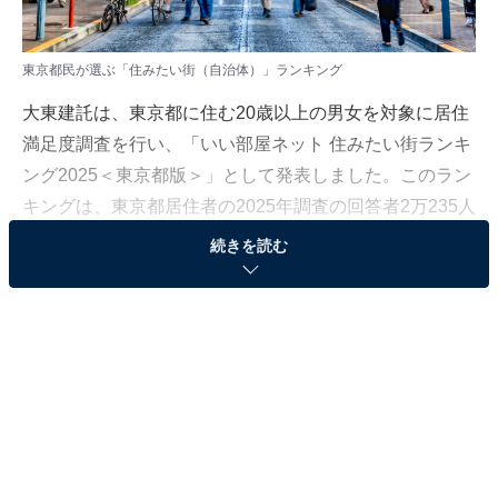
東京都民が選ぶ「住みたい街（自治体）」ランキング
大東建託は、東京都に住む20歳以上の男女を対象に居住
満足度調査を行い、「いい部屋ネット 住みたい街ランキ
ング2025＜東京都版＞」として発表しました。このラン
キングは、東京都居住者の2025年調査の回答者2万235人
を対象に集計したものです。
続きを読む
本記事では、「住みたい街（自治体）」ランキングのト
ップ2をご紹介します。
＞5位までのランキング結果を見る
2位：世田谷区