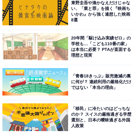
東野圭吾や湊かなえだけじゃな
い、「業と罪」を描く『映画ち
いかわ』から強く連想した映画
8選
20年間「駆け込み実績ゼロ」の
学校も…「こども110番の家」
は本当に必要？ PTAが直面する
理想と現実
「青春18きっぷ」販売激減の裏
に何が？ 連続利用の厳格化だけ
ではない「本当の理由」
「移民」に冷たいのはどっちな
のか？ スイスの厳格過ぎる学歴
選別と、日本の曖昧過ぎる外国
人政策