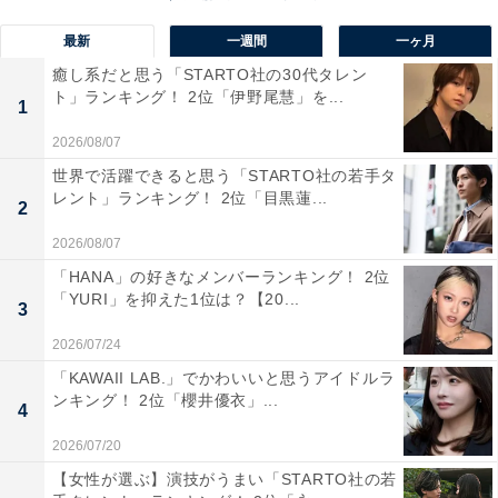
5位までの全ランキング結果を見
次ページ
る
最新
一週間
一ヶ月
癒し系だと思う「STARTO社の30代タレン
ト」ランキング！ 2位「伊野尾慧」を...
1
2026/08/07
世界で活躍できると思う「STARTO社の若手タ
レント」ランキング！ 2位「目黒蓮...
2
2026/08/07
「HANA」の好きなメンバーランキング！ 2位
「YURI」を抑えた1位は？【20...
3
2026/07/24
「KAWAII LAB.」でかわいいと思うアイドルラ
ンキング！ 2位「櫻井優衣」...
4
2026/07/20
こちらもおすすめ
【女性が選ぶ】演技がうまい「STARTO社の若