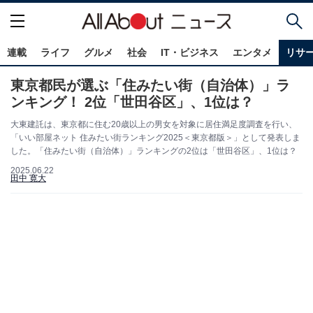
連載
ライフ
グルメ
社会
IT・ビジネス
エンタメ
リサ
東京都民が選ぶ「住みたい街（自治体）」ラ
ンキング！ 2位「世田谷区」、1位は？
大東建託は、東京都に住む20歳以上の男女を対象に居住満足度調査を行い、
「いい部屋ネット 住みたい街ランキング2025＜東京都版＞」として発表しま
した。「住みたい街（自治体）」ランキングの2位は「世田谷区」、1位は？
2025.06.22
田中 寛大