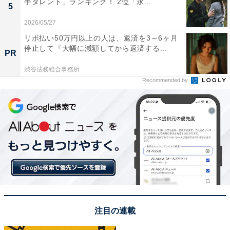
手タレント」ランキング！ 2位「永...
栃木県民が選ぶ「住みたい街（自治体）」ラン
5
キング！ 2位「東京23区」、1位は？
2026/05/27
リボ払い50万円以上の人は、返済を3～6ヶ月
停止して『大幅に減額してから返済する...
PR
渋谷法務総合事務所
Recommended by
1
2
注目の連載