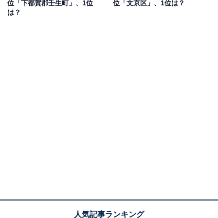
位「下都賀郡壬生町」、1位
位「文京区」、1位は？
は？
1位：港区
1位に輝いたのは「港区」でした。都内でも有数の高級
住宅街が点在し、洗練された街並みが広がるエリアで
す。六本木や麻布、青山といった人気エリアを擁し、最
先端の商業施設や文化施設、話題のレストランも多数集
まっています。一方で、緑豊かな公園や落ち着いた住宅
地もあり、暮らしやすさも兼ね備えています。交通アク
セスにも優れており、ビジネス・プライベートの両面で
高い利便性を誇るエリアといえるでしょう。