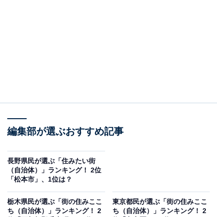
2位は「世田谷区」でした。閑静な住宅街が広がる一方
で、二子玉川や三軒茶屋、下北沢といった個性豊かな商
業エリアも点在しています。砧公園や駒沢オリンピック
公園など、緑豊かなスポットも多く、自然と都市機能が
調和した暮らしやすさが魅力です。落ち着いた住環境に
加え、交通アクセスやショッピング、子育て環境の整備
といった利便性の高さも、多くの支持を集めている要因
といえるでしょう。
編集部が選ぶおすすめ記事
長野県民が選ぶ「住みたい街
（自治体）」ランキング！ 2位
「松本市」、1位は？
栃木県民が選ぶ「街の住みここ
東京都民が選ぶ「街の住みここ
ち（自治体）」ランキング！ 2
ち（自治体）」ランキング！ 2