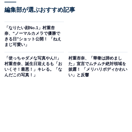
編集部が選ぶおすすめ記事
「なりたい顔No.1」村重杏
奈、“ノーマルカメラで優勝で
きる日”ショット公開！ 「ねえ
まじ可愛い」
「使っちゃダメな写真やん!!」
村重杏奈、「華奢は諦めまし
村重杏奈、誕生日迎えるも「お
た」宣言でムチムチ絶対領域を
いくそ！最悪！」キレる。「な
披露！ 「メリハリボディかわい
んだこの写真！」
い」と反響