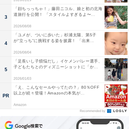
2026/01/29
「顔ちっっちゃ！」藤田ニコル、娘と初の北海
道旅行を公開！ 「スタイルよすぎるよ〜...
3
2026/08/08
「ユメが、ついに歩いた」杉浦太陽、第5子
が“立っち”に挑戦する姿を披露！ 「出来...
4
2026/08/04
「足長いし子煩悩だし」イケメンバレー選手、
子どもたちとのディズニーショットに「か...
5
2026/01/03
「え、こんなセールやってたの？」80％OFF
以上が続々登場！Amazonの本気が...
PR
Amazon
Recommended by