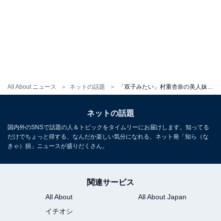
All About ニュース
ネットの話題
「双子みたい」村重杏奈の美人妹、美し過ぎる姉妹ショット公開！ 「かわいい」「美女ふたり」
ネットの話題
国内外のSNSで話題の人＆トピックをタイムリーにお届けします。知ってる
だけでちょっと得する、なんだか楽しい気分になれる、ネット発「知ら（な
きゃ）損」ニュースが盛りだくさん。
関連サービス
All About
All About Japan
イチオシ