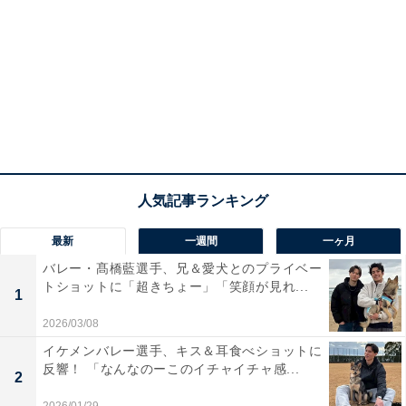
最新
一週間
一ヶ月
バレー・髙橋藍選手、兄＆愛犬とのプライベー
トショットに「超きちょー」「笑顔が見れ...
1
2026/03/08
イケメンバレー選手、キス＆耳食べショットに
反響！ 「なんなのーこのイチャイチャ感...
2