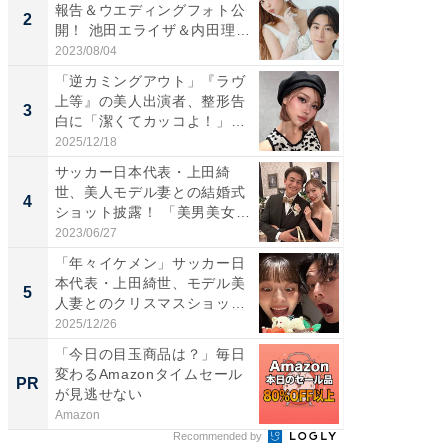
報告＆ウエディングフォト公
介、バ
2
2
開！ 池田エライザ＆内田理
らのプレ
央...
愛...
2023/08/04
2026/08/0
「逆カミングアウト」『ラヴ
「脚が
上等』の美人出演者、整形告
横川尚
3
3
白に「潔くてカッコよ！」
ムキな姿
「好...
刃...
2025/12/18
2026/08/0
サッカー日本代表・上田綺
「え、
世、美人モデル妻との結婚式
芸人、2
4
4
ショット披露！ 「美男美女」
エットに
「...
2023/06/27
2026/08/0
「年々イケメン」サッカー日
「脳がバ
本代表・上田綺世、モデル美
装姿が話
5
5
人妻とのクリスマスショット
のお父さ
に...
2025/12/26
2026/08/0
「今日の目玉商品は？」毎日
シェア別荘
変わるAmazonタイムセール
wners
PR
PR
が見逃せない
Amazon
COCO VIL
Recommended by