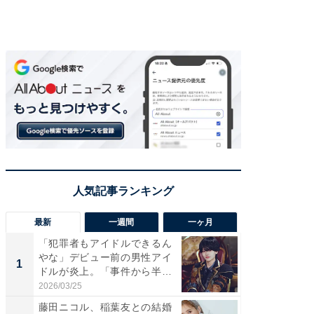
最新
一週間
一ヶ月
「犯罪者もアイドルできるん
「さす
やな」デビュー前の男性アイ
は」高
1
1
ドルが炎上。「事件から半年
災地を
も...
「カ...
2026/03/25
2026/08/0
藤田ニコル、稲葉友との結婚
「女の