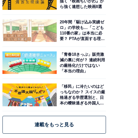
描く『映画ちいかわ』か
ら強く連想した映画8選
20年間「駆け込み実績ゼ
ロ」の学校も…「こども
110番の家」は本当に必
要？ PTAが直面する理想
と現実
「青春18きっぷ」販売激
減の裏に何が？ 連続利用
の厳格化だけではない
「本当の理由」
「移民」に冷たいのはど
っちなのか？ スイスの厳
格過ぎる学歴選別と、日
本の曖昧過ぎる外国人政
策
連載をもっと見る