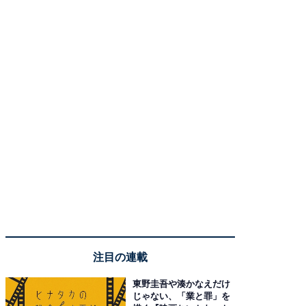
注目の連載
東野圭吾や湊かなえだけ
じゃない、「業と罪」を