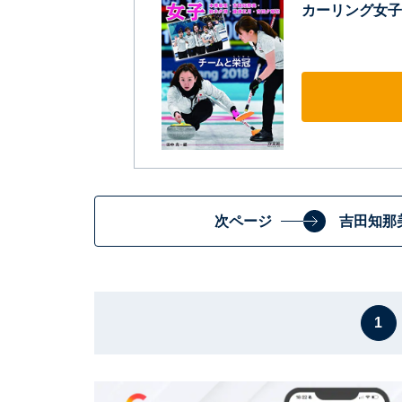
カーリング女子
次ページ
吉田知那
1