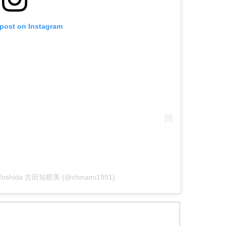
 post on Instagram
mi Yoshida 吉田知那美 (@chinami1991)