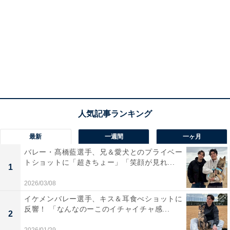
最新
一週間
一ヶ月
バレー・髙橋藍選手、兄＆愛犬とのプライベー
トショットに「超きちょー」「笑顔が見れ...
1
2026/03/08
イケメンバレー選手、キス＆耳食べショットに
反響！ 「なんなのーこのイチャイチャ感...
2