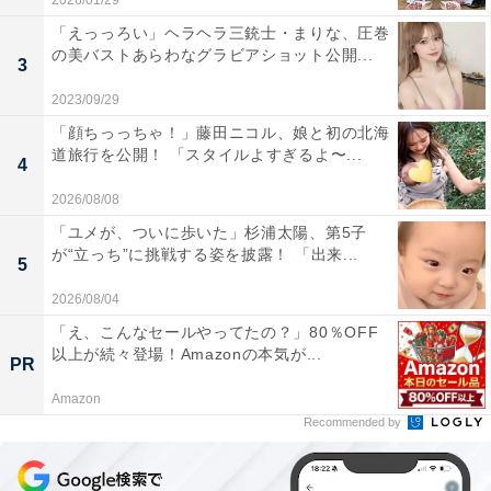
2026/01/29
「えっっろい」ヘラヘラ三銃士・まりな、圧巻
の美バストあらわなグラビアショット公開...
3
2023/09/29
「顔ちっっちゃ！」藤田ニコル、娘と初の北海
道旅行を公開！ 「スタイルよすぎるよ〜...
4
2026/08/08
「ユメが、ついに歩いた」杉浦太陽、第5子
が“立っち”に挑戦する姿を披露！ 「出来...
5
2026/08/04
「え、こんなセールやってたの？」80％OFF
以上が続々登場！Amazonの本気が...
PR
Amazon
Recommended by