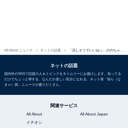
All About ニュース
ネットの話題
「涼しそうでいいねっ」ののちゃん、自宅プールで妹と水遊びショット公開！ 「暑い日はプールが一番」
ネットの話題
国内外のSNSで話題の人＆トピックをタイムリーにお届けします。知ってる
だけでちょっと得する、なんだか楽しい気分になれる、ネット発「知ら（な
きゃ）損」ニュースが盛りだくさん。
関連サービス
All About
All About Japan
イチオシ