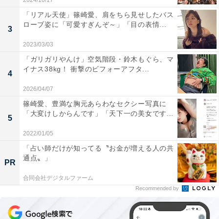
2024/10/17
「リアル天使」篠崎愛、肩をちら見せしたバス
ローブ姿に「可愛すぎんぞ～」「目の表情...
3
2023/03/03
「ガリガリやんけ」空気階段・鈴木もぐら、マ
イナス38kg！ 衝撃のビフォーアフタ...
4
2026/04/07
篠崎愛、豊満な胸元あらわなセクシー写真に
「大変けしからんです」「天下一の美女です...
5
2022/01/05
「占い師だけが知ってる〝お金が増える人の共
通点〟」
PR
合同会社デジタルファーム
Recommended by