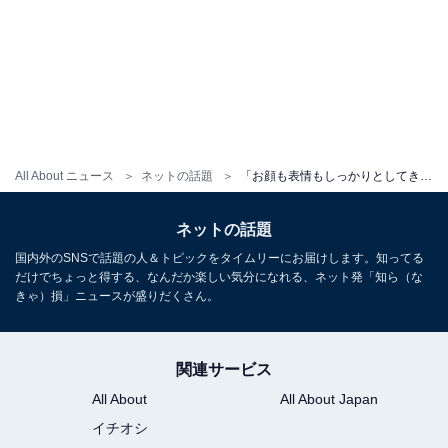
All About ニュース
ネットの話題
「お顔も表情もしっかりとしてきて」ののちゃん、妹の生後1000日を祝福！ 「その笑顔に癒されるよ」
ネットの話題
国内外のSNSで話題の人＆トピックをタイムリーにお届けします。知ってる
だけでちょっと得する、なんだか楽しい気分になれる、ネット発「知ら（な
きゃ）損」ニュースが盛りだくさん。
関連サービス
All About
All About Japan
イチオシ