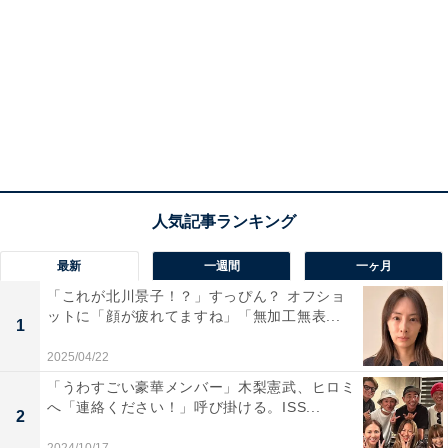
最新
一週間
一ヶ月
「これが北川景子！？」すっぴん？ オフショ
ットに「顔が疲れてますね」「無加工無表...
1
2025/04/22
「うわすごい豪華メンバー」木梨憲武、ヒロミ
へ「連絡ください！」呼び掛ける。ISS...
2