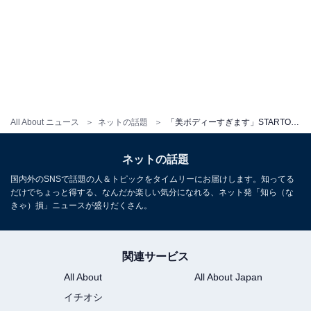
All About ニュース
ネットの話題
「美ボディーすぎます」STARTOアイドルの美腹筋に反響「まさに今が男盛り旬！」「ちゃんと仕上げててえらい」
ネットの話題
国内外のSNSで話題の人＆トピックをタイムリーにお届けします。知ってる
だけでちょっと得する、なんだか楽しい気分になれる、ネット発「知ら（な
きゃ）損」ニュースが盛りだくさん。
関連サービス
All About
All About Japan
イチオシ