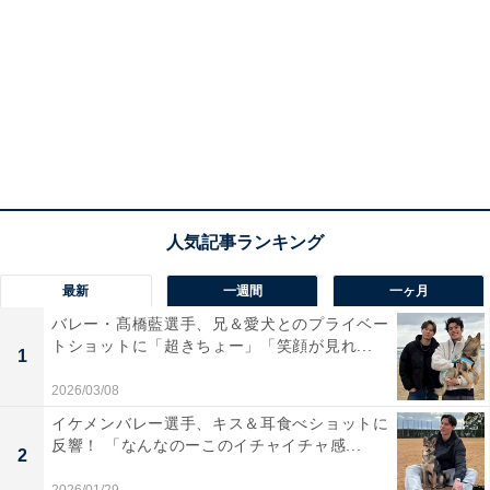
最新
一週間
一ヶ月
バレー・髙橋藍選手、兄＆愛犬とのプライベー
トショットに「超きちょー」「笑顔が見れ...
1
2026/03/08
イケメンバレー選手、キス＆耳食べショットに
反響！ 「なんなのーこのイチャイチャ感...
2