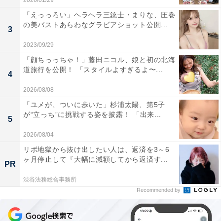
2026/01/29
「えっっろい」ヘラヘラ三銃士・まりな、圧巻
の美バストあらわなグラビアショット公開...
3
2023/09/29
「顔ちっっちゃ！」藤田ニコル、娘と初の北海
道旅行を公開！ 「スタイルよすぎるよ〜...
4
2026/08/08
「ユメが、ついに歩いた」杉浦太陽、第5子
が“立っち”に挑戦する姿を披露！ 「出来...
5
2026/08/04
リボ地獄から抜け出したい人は、返済を3～6
ヶ月停止して『大幅に減額してから返済す...
PR
渋谷法務総合事務所
Recommended by