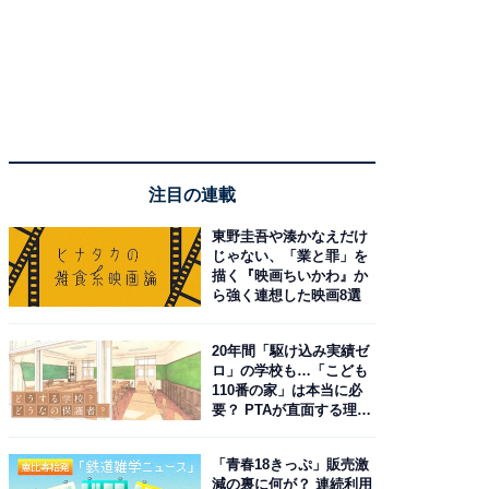
注目の連載
東野圭吾や湊かなえだけ
じゃない、「業と罪」を
描く『映画ちいかわ』か
ら強く連想した映画8選
20年間「駆け込み実績ゼ
ロ」の学校も…「こども
110番の家」は本当に必
要？ PTAが直面する理想
と現実
「青春18きっぷ」販売激
減の裏に何が？ 連続利用