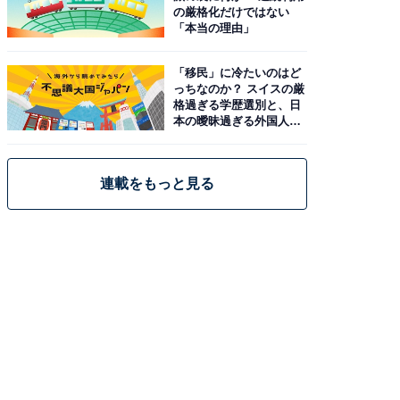
の厳格化だけではない
「本当の理由」
「移民」に冷たいのはど
っちなのか？ スイスの厳
格過ぎる学歴選別と、日
本の曖昧過ぎる外国人政
策
連載をもっと見る