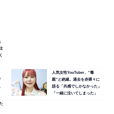
氏
泣
く
人気女性YouTuber、“毒
行
親”と絶縁。過去を赤裸々に
。
語る「共感でしかなかった」
「一緒に泣いてしまった」
た