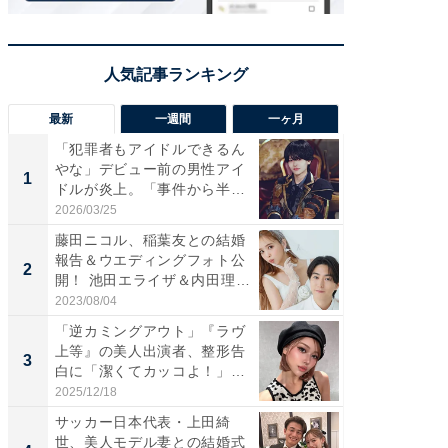
最新
一週間
一ヶ月
「犯罪者もアイドルできるん
「さす
やな」デビュー前の男性アイ
は」高
1
1
ドルが炎上。「事件から半年
災地を
も...
「カ...
2026/03/25
2026/08/0
藤田ニコル、稲葉友との結婚
「女の
報告＆ウエディングフォト公
介、バ
2
2
開！ 池田エライザ＆内田理
らのプレ
央...
愛...
2023/08/04
2026/08/0
「逆カミングアウト」『ラヴ
「脚が
上等』の美人出演者、整形告
横川尚
3
3
白に「潔くてカッコよ！」
ムキな姿
「好...
刃...
2025/12/18
2026/08/0
サッカー日本代表・上田綺
「え、
世、美人モデル妻との結婚式
芸人、2