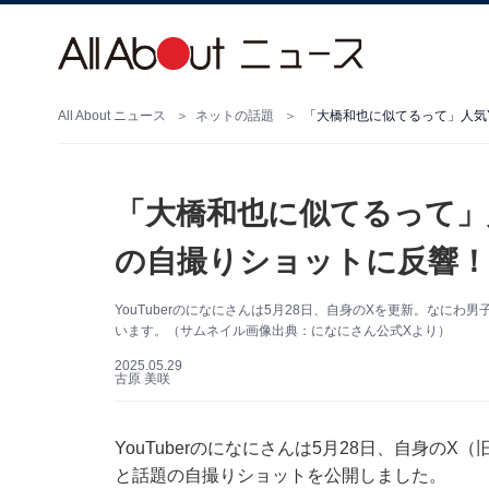
All About ニュース
ネットの話題
「大橋和也に似てるって」人気Y
「大橋和也に似てるって」人
の自撮りショットに反響！
YouTuberのになにさんは5月28日、自身のXを更新。なに
います。（サムネイル画像出典：になにさん公式Xより）
2025.05.29
古原 美咲
YouTuberのになにさんは5月28日、自身のX
と話題の自撮りショットを公開しました。