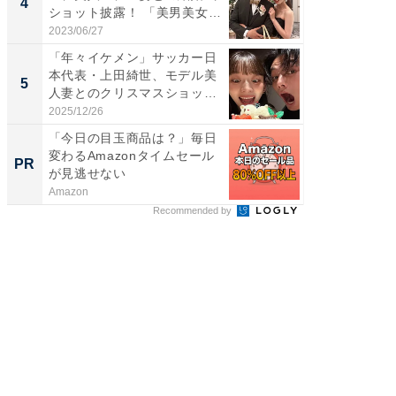
4
4
ショット披露！ 「美男美女」
エットに
「...
2023/06/27
2026/08/0
「年々イケメン」サッカー日
「脳がバ
本代表・上田綺世、モデル美
装姿が話
5
5
人妻とのクリスマスショット
のお父さ
に...
2025/12/26
2026/08/0
「今日の目玉商品は？」毎日
「え、
変わるAmazonタイムセール
の？」8
PR
PR
が見逃せない
場！Ama
Amazon
Amazon
Recommended by