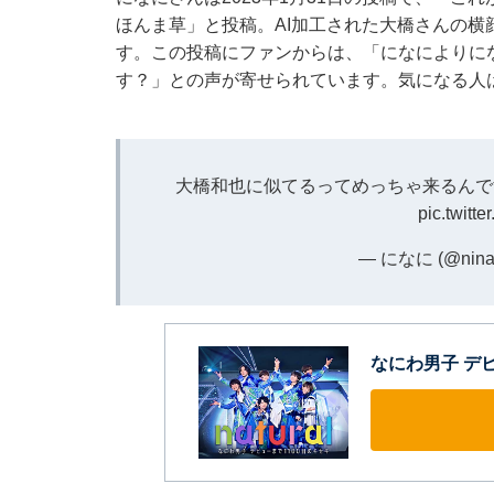
ほんま草」と投稿。AI加工された大橋さんの
す。この投稿にファンからは、「になによりに
す？」との声が寄せられています。気になる人
大橋和也に似てるってめっちゃ来るんで
pic.twitt
— になに (@ninan
なにわ男子 デビ