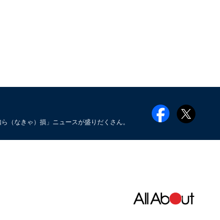
知ら（なきゃ）損」ニュースが盛りだくさん。