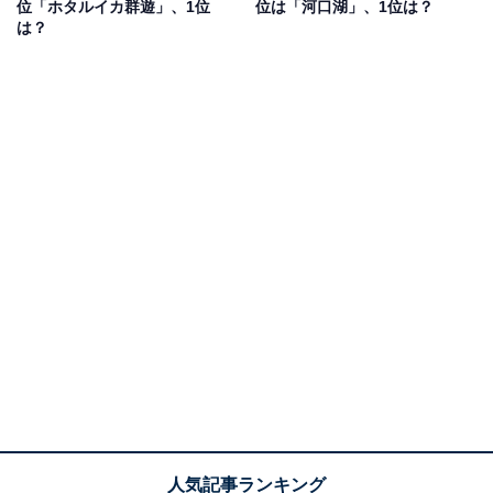
位「ホタルイカ群遊」、1位
位は「河口湖」、1位は？
は？
1位：上高地（松本市）／79票
日本屈指の山岳景勝地・上高地は、標高約1500mの高原
に広がる大自然の宝庫。北アルプスの名峰・穂高連峰や
焼岳を背景に、梓川（あずさがわ）の清流、河童橋、明
神池などが連なる風景はまさに絶景。特に新緑と紅葉の