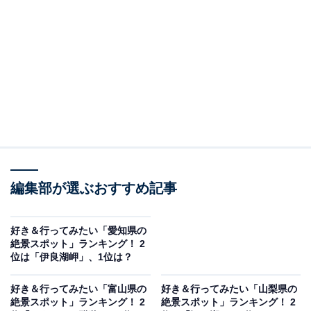
軽井沢の人気観光地・白糸の滝は、高さ3m・幅70mにわ
たり、地下水が岩肌から無数の白い糸のように流れ落ち
る幻想的な滝。自然湧水が源となっており、水量は安定
していて、夏でも涼しげな風景が広がります。木立に囲
まれた遊歩道は整備されており、軽井沢のドライブ途中
にも気軽に立ち寄れるのも魅力です。
回答者からは「自然豊かで癒されたいです。写真スポッ
トも多いみたいなのでゆっくりのんびり過ごしたいです
ね」（20代女性／東京都）、「レースカーテンのように
編集部が選ぶおすすめ記事
一面に見えて、季節によって風景画変わるのが綺麗」
（20代女性／北海道）、「岩肌から湧き出す清水が織り
好き＆行ってみたい「愛知県の
なす、繊細で優美な滝の流れに癒されたいから」（20代
絶景スポット」ランキング！ 2
位は「伊良湖岬」、1位は？
男性／福岡県）といった声が集まりました。
好き＆行ってみたい「富山県の
好き＆行ってみたい「山梨県の
絶景スポット」ランキング！ 2
絶景スポット」ランキング！ 2