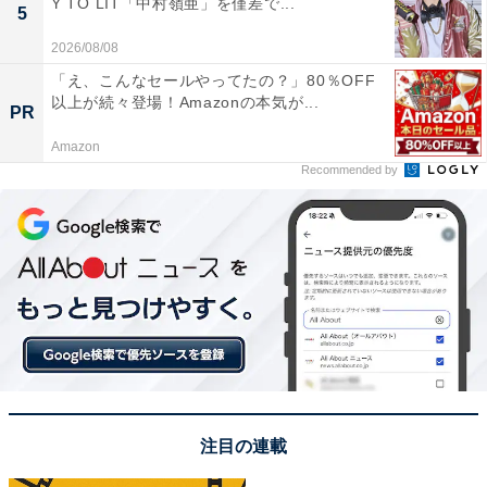
Y TO LIT「中村嶺亜」を僅差で...
5
2026/08/08
※回答者からのコメントは原文ママです
「え、こんなセールやってたの？」80％OFF
以上が続々登場！Amazonの本気が...
PR
次ページ
10位までのランキング結果を見る
Amazon
Recommended by
注目の連載