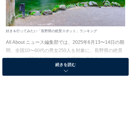
好き＆行ってみたい「長野県の絶景スポット」ランキング
All About ニュース編集部では、2025年6月13〜14日の期
間、全国10〜60代の男女250人を対象に、長野県の絶景
スポットに関するアンケートを実施しました。
続きを読む
その中から、好き＆行ってみたい「長野県の絶景スポッ
ト」ランキングの結果をご紹介します。
＞10位までの全ランキング結果を見る
2位：白糸の滝（北佐久郡軽井沢町）／40票