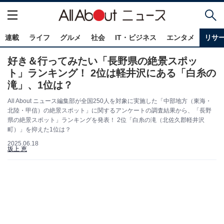
連載
ライフ
グルメ
社会
IT・ビジネス
エンタメ
リサ
好き＆行ってみたい「長野県の絶景スポッ
ト」ランキング！ 2位は軽井沢にある「白糸の
滝」、1位は？
All About ニュース編集部が全国250人を対象に実施した「中部地方（東海・
北陸・甲信）の絶景スポット」に関するアンケートの調査結果から、「長野
県の絶景スポット」ランキングを発表！ 2位「白糸の滝（北佐久郡軽井沢
町）」を抑えた1位は？
2025.06.18
坂上 恵