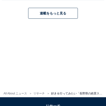
連載をもっと見る
All About ニュース
リサーチ
好き＆行ってみたい「長野県の絶景スポット」ランキング！ 2位は軽井沢にある「白糸の滝」、1位は？