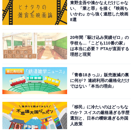
東野圭吾や湊かなえだけじゃな
い、「業と罪」を描く『映画ち
いかわ』から強く連想した映画
8選
こちらもおすすめ
好き＆行ってみたい「福井県の絶景スポット」
ランキング！ 2位「無人島『水島リゾー
20年間「駆け込み実績ゼロ」の
ト』」、1位は？
学校も…「こども110番の家」
は本当に必要？ PTAが直面する
理想と現実
「青春18きっぷ」販売激減の裏
に何が？ 連続利用の厳格化だけ
ではない「本当の理由」
1
2
「移民」に冷たいのはどっちな
のか？ スイスの厳格過ぎる学歴
選別と、日本の曖昧過ぎる外国
人政策