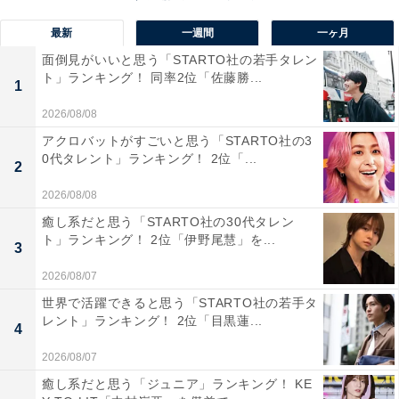
シーズンは多くの登山客や観光客でにぎわいます。マイ
最新
一週間
一ヶ月
カー規制があるため、自然の静けさと清らかさが保たれ
ており、トレッキング初心者から上級者まで楽しめるの
面倒見がいいと思う「STARTO社の若手タレン
ト」ランキング！ 同率2位「佐藤勝...
も特徴です。
1
2026/08/08
回答者からは「ちょっと雪が被った山が見える時期で、
アクロバットがすごいと思う「STARTO社の3
0代タレント」ランキング！ 2位「...
かっぱ橋手前から写真を撮るのがお勧めです」（40代女
2
性／岐阜県）、「透明度の高い川や深い緑、冬は雪をか
2026/08/08
ぶった山など、まさしく日本の大自然！のような景色が
癒し系だと思う「STARTO社の30代タレン
見られる」（30代女性／東京都）、「日本屈指の山岳景
ト」ランキング！ 2位「伊野尾慧」を...
3
勝地で、澄んだ梓川と穂高連峰の大パノラマが広がりま
2026/08/07
す。春から秋にかけての新緑や紅葉、夏の涼しさ、秋の
世界で活躍できると思う「STARTO社の若手タ
朝霧など、季節ごとに異なる絶景が楽しめます。遊歩道
レント」ランキング！ 2位「目黒蓮...
4
が整備されていて初心者でも安心してトレッキングで
2026/08/07
き、写真好きや自然好きには必見のスポットです」（60
代男性／広島県）といった声が集まりました。
癒し系だと思う「ジュニア」ランキング！ KE