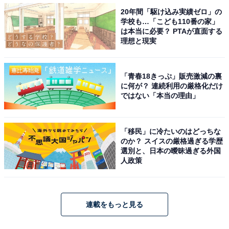
20年間「駆け込み実績ゼロ」の
学校も…「こども110番の家」
は本当に必要？ PTAが直面する
理想と現実
「青春18きっぷ」販売激減の裏
に何が？ 連続利用の厳格化だけ
ではない「本当の理由」
「移民」に冷たいのはどっちな
のか？ スイスの厳格過ぎる学歴
選別と、日本の曖昧過ぎる外国
人政策
連載をもっと見る