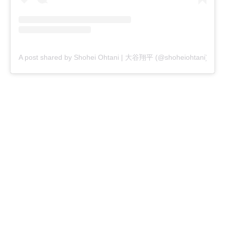
A post shared by Shohei Ohtani | 大谷翔平 (@shoheiohtani)