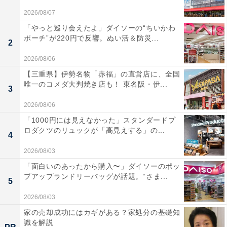
2026/08/07
「やっと巡り会えたよ」ダイソーの“ちいかわ
ポーチ”が220円で反響。ぬい活＆防災...
2
2026/08/06
【三重県】伊勢名物「赤福」の直営店に、全国
唯一のコメダ大判焼き店も！ 東名阪・伊...
3
2026/08/06
「1000円には見えなかった」スタンダードプ
ロダクツのリュックが「高見えする」の...
4
2026/08/03
「面白いのあったから購入〜」ダイソーのポッ
プアップランドリーバッグが話題。“さま...
5
2026/08/03
家の売却成功にはカギがある？家処分の基礎知
識を解説