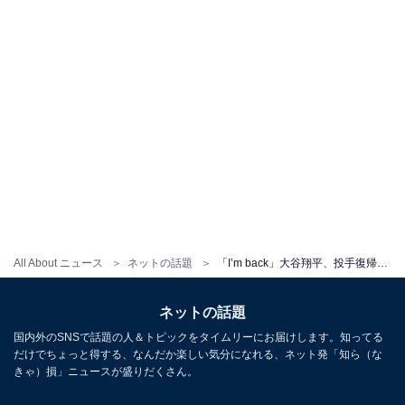
All About ニュース
ネットの話題
「I’m back」大谷翔平、投手復帰を報告！ 「やっぱり野球は最高だね」「最高にカッコよかった」「感動」
ネットの話題
国内外のSNSで話題の人＆トピックをタイムリーにお届けします。知ってる
だけでちょっと得する、なんだか楽しい気分になれる、ネット発「知ら（な
きゃ）損」ニュースが盛りだくさん。