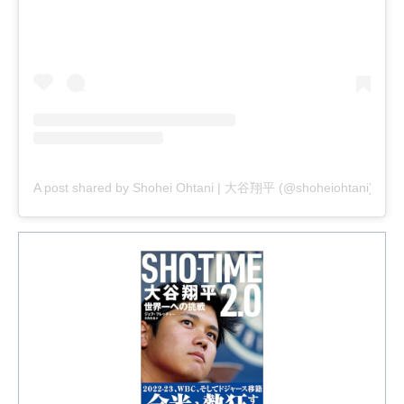
A post shared by Shohei Ohtani | 大谷翔平 (@shoheiohtani)