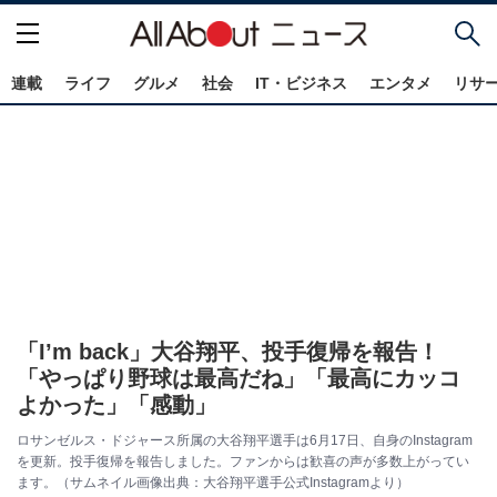
連載
ライフ
グルメ
社会
IT・ビジネス
エンタメ
リサ
「I’m back」大谷翔平、投手復帰を報告！
「やっぱり野球は最高だね」「最高にカッコ
よかった」「感動」
ロサンゼルス・ドジャース所属の大谷翔平選手は6月17日、自身のInstagram
を更新。投手復帰を報告しました。ファンからは歓喜の声が多数上がってい
ます。（サムネイル画像出典：大谷翔平選手公式Instagramより）