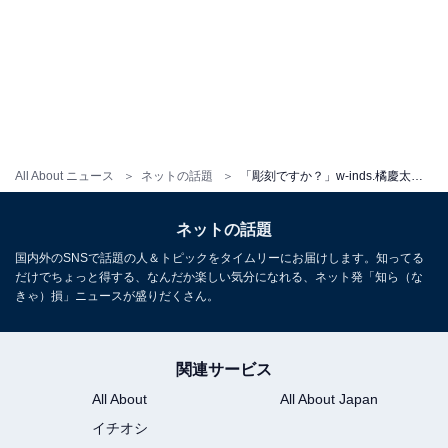
All About ニュース
ネットの話題
「彫刻ですか？」w-inds.橘慶太、ムキムキの肉体美を披露し「目の保養」「やり過ぎないでね」反響！
ネットの話題
国内外のSNSで話題の人＆トピックをタイムリーにお届けします。知ってる
だけでちょっと得する、なんだか楽しい気分になれる、ネット発「知ら（な
きゃ）損」ニュースが盛りだくさん。
関連サービス
All About
All About Japan
イチオシ