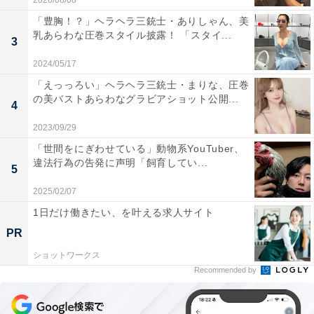
2026/08/08
「豊胸！？」ヘラヘラ三銃士・ありしゃん、美
乳あらわな圧巻スタイル披露！ 「スタイ...
3
2024/05/17
「えっっろい」ヘラヘラ三銃士・まりな、圧巻
の美バストあらわなグラビアショット公開...
4
2023/09/29
「世間をにぎわせている」動物系YouTuber、
違法行為の告発に声明「飼育してい...
5
2025/02/07
1日だけ働きたい、を叶える求人サイト
PR
ショットワークス
Recommended by