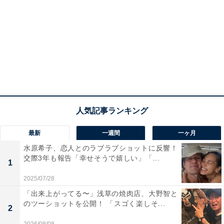
最新
一週間
一ヶ月
水原希子、恋人とのラブラブショットに反響！
交際3年も報告「幸せそうで嬉しい」「...
1
2025/07/28
「出来上がってる〜」浅草の焼肉店、大野智と
のツーショットを公開！ 「スゴく楽しそ...
2