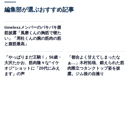
編集部が選ぶおすすめ記事
timeleszメンバーのバキバキ腹
筋披露「風磨くんの胸筋で寝た
い」「周杜くんの腕の筋肉の筋
と腹筋最高」
「やっぱりまだ王騎！」56歳・
「都合よく甘えてしまったな
大沢たかお、筋肉隆々な“イケ
ぁ…」木村拓哉、鍛えられた筋
オジ”ショットに「20代にみえ
肉際立つタンクトップ姿を披
ます」の声
露。ジム後の自撮り