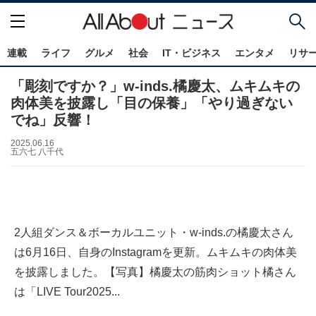
連載
ライフ
グルメ
社会
IT・ビジネス
エンタメ
リサ
「彫刻ですか？」w-inds.橘慶太、ムキムキの
肉体美を披露し「目の保養」「やり過ぎない
でね」反響！
2025.06.16
五六七 八千代
2人組ダンス＆ボーカルユニット・w-inds.の橘慶太さん
は6月16日、自身のInstagramを更新。ムキムキの肉体美
を披露しました。【写真】橘慶太の筋肉ショット橘さん
は「LIVE Tour2025...