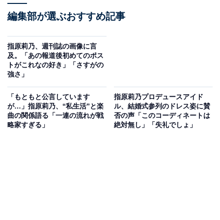
編集部が選ぶおすすめ記事
指原莉乃、週刊誌の画像に言
及。「あの報道後初めてのポス
トがこれなの好き」「さすがの
強さ」
「もともと公言しています
指原莉乃プロデュースアイド
が…」指原莉乃、“私生活”と楽
ル、結婚式参列のドレス姿に賛
曲の関係語る「一連の流れが戦
否の声「このコーディネートは
略家すぎる」
絶対無し」「失礼でしょ」