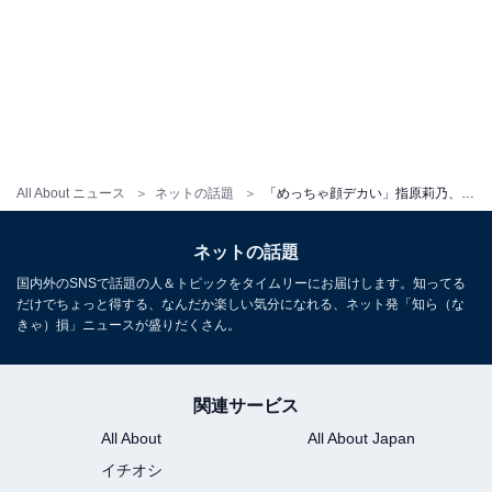
All About ニュース
ネットの話題
「めっちゃ顔デカい」指原莉乃、大阪万博でミャクミャクとの2ショット！ 「嬉し泣きで涙袋爆誕」「可愛い」
ネットの話題
国内外のSNSで話題の人＆トピックをタイムリーにお届けします。知ってる
だけでちょっと得する、なんだか楽しい気分になれる、ネット発「知ら（な
きゃ）損」ニュースが盛りだくさん。
関連サービス
All About
All About Japan
イチオシ