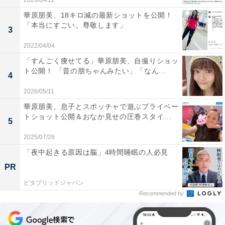
2026/04/12
華原朋美、18キロ減の最新ショットを公開！
「本当にすごい。尊敬します」
3
2022/04/04
「すんごく痩せてる」華原朋美、自撮りショッ
ト公開！ 「昔の朋ちゃんみたい」「なん...
4
2026/05/11
華原朋美、息子とスポッチャで遊ぶプライベー
トショット公開＆おなか見せの圧巻スタイ...
5
2025/07/28
「夜中起きる原因は脳」4時間睡眠の人必見
PR
ビタブリッドジャパン
Recommended by