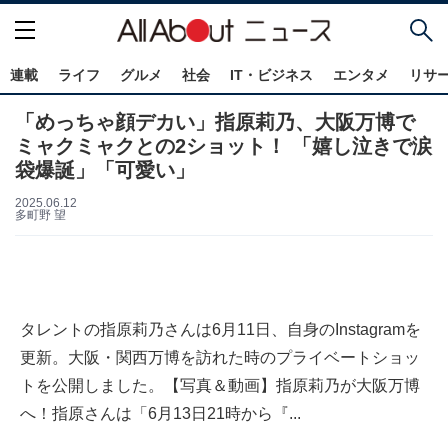
連載
ライフ
グルメ
社会
IT・ビジネス
エンタメ
リサ
「めっちゃ顔デカい」指原莉乃、大阪万博で
ミャクミャクとの2ショット！ 「嬉し泣きで涙
袋爆誕」「可愛い」
2025.06.12
多町野 望
タレントの指原莉乃さんは6月11日、自身のInstagramを
更新。大阪・関西万博を訪れた時のプライベートショッ
トを公開しました。【写真＆動画】指原莉乃が大阪万博
へ！指原さんは「6月13日21時から『...