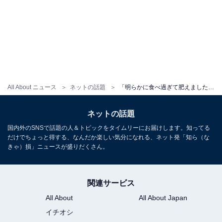
All About ニュース
ネットの話題
「明らかに食べ過ぎて肥えました」あびる優のタトゥー×肌見せショットに「全然細い」「逆にやつれた」の声
ネットの話題
国内外のSNSで話題の人＆トピックをタイムリーにお届けします。知ってる
だけでちょっと得する、なんだか楽しい気分になれる、ネット発「知ら（な
きゃ）損」ニュースが盛りだくさん。
関連サービス
All About
All About Japan
イチオシ