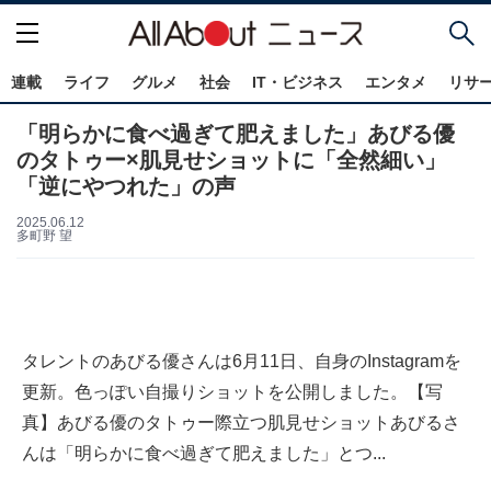
連載
ライフ
グルメ
社会
IT・ビジネス
エンタメ
リサ
「明らかに食べ過ぎて肥えました」あびる優
のタトゥー×肌見せショットに「全然細い」
「逆にやつれた」の声
2025.06.12
多町野 望
タレントのあびる優さんは6月11日、自身のInstagramを
更新。色っぽい自撮りショットを公開しました。【写
真】あびる優のタトゥー際立つ肌見せショットあびるさ
んは「明らかに食べ過ぎて肥えました」とつ...