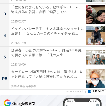
2026/08/10
「世間をにぎわせている」動物系YouTuber、
違法行為の告発に声明「飼育してい...
3
2025/02/07
イケメンバレー選手、キス＆耳食べショットに
反響！ 「なんなのーこのイチャイチャ感...
4
2026/01/29
登録者60万超の夫婦YouTuber、妊活1年を経
て妻が夫の言葉に涙。「俺の人生...
5
2023/10/06
カードローン50万円以上の人は、返済を3～6
ヶ月停止して『大幅に減額してから返済...
PR
渋谷法務総合事務所
Recommended by