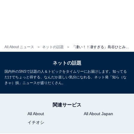
All About ニュース
ネットの話題
「凄い！！凄すぎる」島谷ひとみ、元SPEED今井絵理子議員とのプライベートショット公開「奇跡のCROSSOVER」
ネットの話題
国内外のSNSで話題の人＆トピックをタイムリーにお届けします。知ってる
だけでちょっと得する、なんだか楽しい気分になれる、ネット発「知ら（な
きゃ）損」ニュースが盛りだくさん。
関連サービス
All About
All About Japan
イチオシ