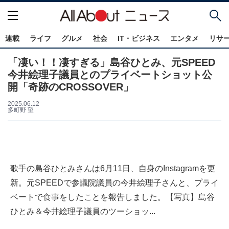
連載
ライフ
グルメ
社会
IT・ビジネス
エンタメ
リサ
「凄い！！凄すぎる」島谷ひとみ、元SPEED
今井絵理子議員とのプライベートショット公
開「奇跡のCROSSOVER」
2025.06.12
多町野 望
歌手の島谷ひとみさんは6月11日、自身のInstagramを更
新。元SPEEDで参議院議員の今井絵理子さんと、プライ
ベートで食事をしたことを報告しました。【写真】島谷
ひとみ＆今井絵理子議員のツーショッ...