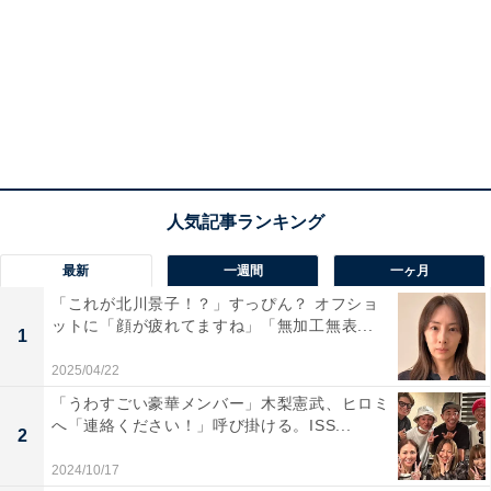
最新
一週間
一ヶ月
「これが北川景子！？」すっぴん？ オフショ
ットに「顔が疲れてますね」「無加工無表...
1
2025/04/22
「うわすごい豪華メンバー」木梨憲武、ヒロミ
へ「連絡ください！」呼び掛ける。ISS...
2
2024/10/17