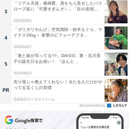
「リアル天使」篠崎愛、肩をちら見せしたバス
ローブ姿に「可愛すぎんぞ～」「目の表情...
3
2023/03/03
「ガリガリやんけ」空気階段・鈴木もぐら、マ
イナス38kg！ 衝撃のビフォーアフタ...
4
2026/04/07
「妻と娘が写ってる!!!!」DAIGO、妻・北川景
子の誕生日をお祝い！ 「ほんと...
5
2024/08/23
売り場じゃ教えてくれない！当たる人だけがや
ってる宝くじの習慣
PR
合同会社デジタルファーム
Recommended by