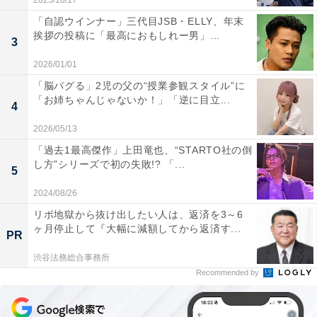
2025/10/17
「自認ウインナー」三代目JSB・ELLY、年末
挨拶の投稿に「最高におもしれー男」...
3
2026/01/01
「脳バグる」2児の父の“授業参観スタイル”に
「お姉ちゃんじゃないか！」「逆に目立...
4
2026/05/13
「過去1最高傑作」上田竜也、“STARTO社の倒
し方”シリーズで初の失敗!? 「...
5
2024/08/26
リボ地獄から抜け出したい人は、返済を3～6
ヶ月停止して『大幅に減額してから返済す...
PR
渋谷法務総合事務所
Recommended by