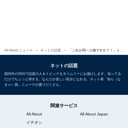
All About ニュース
ネットの話題
「これが同一人物ですか？！」トリンドル玲奈、“整形前後”の姿に驚きの声！ 「別人すぎてびっくり」
ネットの話題
国内外のSNSで話題の人＆トピックをタイムリーにお届けします。知ってる
だけでちょっと得する、なんだか楽しい気分になれる、ネット発「知ら（な
きゃ）損」ニュースが盛りだくさん。
関連サービス
All About
All About Japan
イチオシ