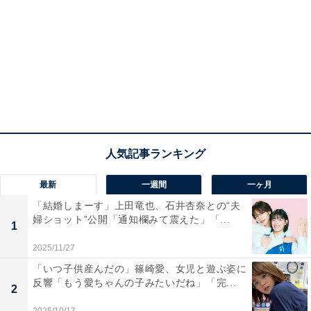
最新
一週間
一ヶ月
「結婚しまーす」上田竜也、石井杏奈との“夫
婦ショット”公開「通知欄みて震えた」「...
1
2025/11/27
「いつ子供産んだの」篠崎愛、女児と遊ぶ姿に
反響「もう愛ちゃんの子みたいだね」「完...
2