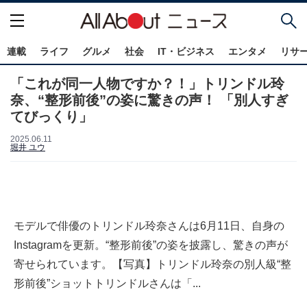
連載
ライフ
グルメ
社会
IT・ビジネス
エンタメ
リサ
「これが同一人物ですか？！」トリンドル玲
奈、“整形前後”の姿に驚きの声！ 「別人すぎ
てびっくり」
2025.06.11
堀井 ユウ
モデルで俳優のトリンドル玲奈さんは6月11日、自身の
Instagramを更新。“整形前後”の姿を披露し、驚きの声が
寄せられています。【写真】トリンドル玲奈の別人級“整
形前後”ショットトリンドルさんは「...