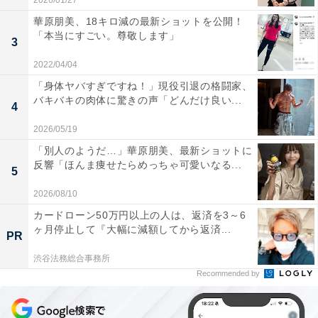
2026/01/27
華原朋美、18キロ減の最新ショットを公開！
「本当にすごい。尊敬します」
3
2022/04/04
「身体ヤバすぎですね！」現役引退の格闘家、
バキバキの肉体に驚きの声「どんだけ良い...
4
2026/05/19
「別人のようだ…」華原朋美、最新ショットに
反響「ほんま痩せたらめっちゃ可愛いなる...
5
2026/08/10
カードローン50万円以上の人は、返済を3～6
ヶ月停止して『大幅に減額してから返済...
PR
渋谷法務総合事務所
Recommended by