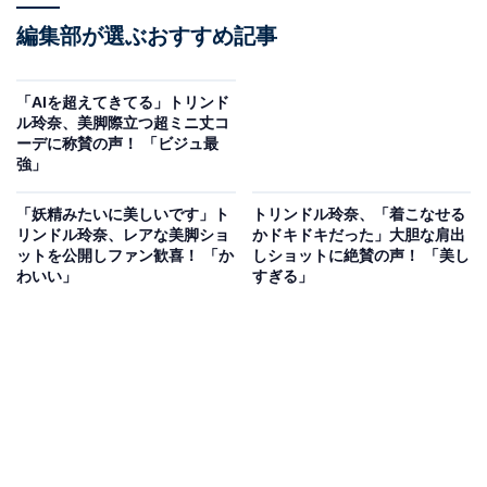
編集部が選ぶおすすめ記事
「AIを超えてきてる」トリンド
ル玲奈、美脚際立つ超ミニ丈コ
ーデに称賛の声！ 「ビジュ最
強」
「妖精みたいに美しいです」ト
トリンドル玲奈、「着こなせる
リンドル玲奈、レアな美脚ショ
かドキドキだった」大胆な肩出
ットを公開しファン歓喜！ 「か
しショットに絶賛の声！ 「美し
わいい」
すぎる」