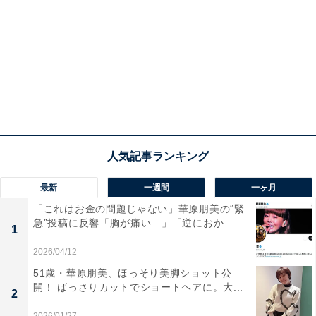
最新
一週間
一ヶ月
「これはお金の問題じゃない」華原朋美の“緊
急”投稿に反響「胸が痛い…」「逆におか...
1
2026/04/12
51歳・華原朋美、ほっそり美脚ショット公
開！ ばっさりカットでショートヘアに。大...
2