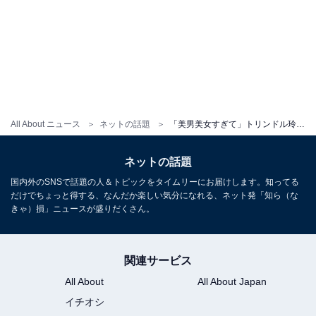
All About ニュース
ネットの話題
「美男美女すぎて」トリンドル玲奈、イケメン夫との密着ショットに反響！ 「美しすぎます2人とも」
ネットの話題
国内外のSNSで話題の人＆トピックをタイムリーにお届けします。知ってる
だけでちょっと得する、なんだか楽しい気分になれる、ネット発「知ら（な
きゃ）損」ニュースが盛りだくさん。
関連サービス
All About
All About Japan
イチオシ