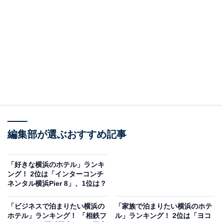
＞9位までのランキング結果を見る
2位：ヨコハマ グランド インターコンチネンタル
ホテル／31票
2位は「ヨコハマ グランド インターコンチネンタル ホテ
ル」でした。回答者からは夜景の美しさや横浜らしい景
色を評価する声が多数寄せられ、特にベイブリッジや観
覧車が見える眺望が高く評価されています。また、高級
編集部が選ぶおすすめ記事
感やプレミアム感、ロマンチックな雰囲気についても多
くの支持を集めているようです。
「好きな横浜のホテル」ランキ
ング！ 2位は「インターコンチ
ネンタル横浜Pier 8」、1位は？
回答者からは「横浜港を見渡せるハーバービュールーム
や、観覧車の夜景も綺麗でカップルに向いてます」（50
「ビジネスで泊まりたい横浜の
「家族で泊まりたい横浜のホテ
代女性／広島県）、「やはり一度はここに泊まってみた
ホテル」ランキング！ 「相鉄フ
ル」ランキング！ 2位は「ヨコ