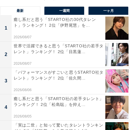
最新
一週間
一ヶ月
癒し系だと思う「STARTO社の30代タレン
1位：インターコンチネンタル横浜Pier 8／42票
ト」ランキング！ 2位「伊野尾慧」を...
1
1位は「インターコンチネンタル横浜Pier 8」でした。回
2026/08/07
答者からは夜景の美しさや景色の良さを評価する声が圧
世界で活躍できると思う「STARTO社の若手タ
レント」ランキング！ 2位「目黒蓮...
倒的に多く、海に囲まれた特別な立地とロマンチックな
2
雰囲気が高く評価されています。また、特別な日やプロ
2026/08/07
ポーズの場所として適していることや、非日常感を味わ
「パフォーマンスがすごいと思うSTARTO社タ
える憧れのホテルとしても多くの支持を集めているよう
レント」ランキング！ 2位「佐久間...
3
です。
2026/08/06
癒し系だと思う「STARTO社の若手タレント」
回答者からは「ここでプロポーズされたいです！夜景が
ランキング！ 2位「松島聡」を抑え...
4
綺麗だったり、立地が良いので年齢問わずオススメで
2026/08/05
す」（20代女性／東京都）、「みなとみらいの海に囲ま
れた静かな立地で、非日常を味わえるロマンチックな時
「実は二世」と知って驚いたタレントランキン