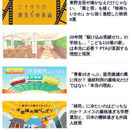
東野圭吾や湊かなえだけじゃな
い、「業と罪」を描く『映画ち
いかわ』から強く連想した映画
8選
20年間「駆け込み実績ゼロ」の
こちらもおすすめ
学校も…「こども110番の家」
は本当に必要？ PTAが直面する
「食事がおいしかった横浜のホテル」ランキン
理想と現実
グ！ 2位は「ヒルトン横浜」、1位は？
「青春18きっぷ」販売激減の裏
に何が？ 連続利用の厳格化だけ
ではない「本当の理由」
「移民」に冷たいのはどっちな
のか？ スイスの厳格過ぎる学歴
1
2
選別と、日本の曖昧過ぎる外国
人政策