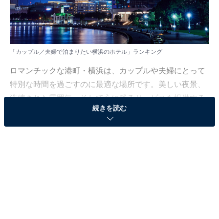
「カップル／夫婦で泊まりたい横浜のホテル」ランキング
ロマンチックな港町・横浜は、カップルや夫婦にとって
特別な時間を過ごすのに最適な場所です。美しい夜景、
洗練された雰囲気、そして心に残るサービスを提供する
続きを読む
ホテルが数多く点在し、記念日やプロポーズなどの大切
な瞬間を演出してくれます。
今回は、All Aboutニュース編集部が全国10～70代の男女
212人を対象に実施したアンケート結果をもとに、「カ
ップル／夫婦で泊まりたい横浜のホテル」ランキングを
ご紹介します。果たして1位に選ばれたのはどこだった
のでしょうか？