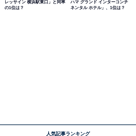
レッサイン 横浜駅東口」と同率
ハマ グランド インターコンチ
いという憧れがあると思う。夜景も本当に綺麗でロマン
の1位は？
ネンタル ホテル」、1位は？
ティックです」（20代女性／東京都）、「ヨットの帆の
ような外観が象徴的で部屋からの景色は別格。ロマンチ
ックな雰囲気がカップルや夫婦にぴったりだと思いま
す」（50代男性／東京都）などのコメントが寄せられて
いました。