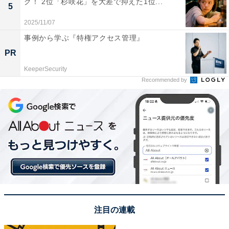
グ！ 2位「杉咲花」を大差で抑えた1位...
間が過ごせそうだから」（50代男性／大阪府）、「横浜
5
で景観が良いホテルといえばここ」（40代男性／神奈川
2025/11/07
県）などのコメントが寄せられていました。
事例から学ぶ『特権アクセス管理』
PR
※回答コメントは原文ママです
KeeperSecurity
Recommended by
次ページ
9位までのランキング結果を見る
注目の連載