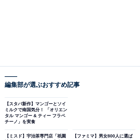
酸辣湯麺 （税込450円）
編集部が選ぶおすすめ記事
【スタバ新作】マンゴーとソイ
ミルクで南国気分！ 「オリエン
タル マンゴー & ティー フラペ
チーノ」を実食
酸辣湯麺 （税込450円）
【ミスド】宇治茶専門店「祇園
【ファミマ】男女800人に選ば
第3弾となる今回は、これまでの人気商品に加えて、辛