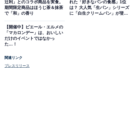
辻利」とのコラボ商品を実食。
れた「好きなパンの食感」1位
味と酸味が絶妙なバランスの「酸辣湯麺（スーラータン
期間限定商品はほうじ茶＆抹茶
は？ 大人気「生パン」シリーズ
で「和」の香り
に「白生クリームパン」が登
メン）」が初登場します。酢の酸味とホワイトペッパー
場！
の辛みが特徴的です。
【開催中】ピエール・エルメの
「マカロンデー」は、おいしい
だけのイベントではなかっ
た…！
関連リンク
プレスリリース