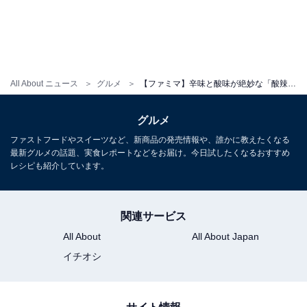
※店舗によって取り扱いのない場合があります
こちらもおすすめ
【ファミマ】暑い夏はがっつりしっかり食べて
乗り切ろう！ 全国の名店監修「うまい麺」4種
All About ニュース
グルメ
【ファミマ】辛味と酸味が絶妙な「酸辣湯麺」が新登場！ 中華の名店「百楽」監修第3弾の4商品が発売中
類とリニューアルした定番の冷し麺が続々登
場！
グルメ
ファストフードやスイーツなど、新商品の発売情報や、誰かに教えたくなる
最新グルメの話題、実食レポートなどをお届け。今日試したくなるおすすめ
レシピも紹介しています。
関連サービス
All About
All About Japan
イチオシ