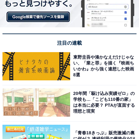
中華幕の内弁当（税込658円）
注目の連載
百楽の人気メニュー「海老の天ぷら」「甘酢肉団子」に
東野圭吾や湊かなえだけじゃな
加えて、総料理長オススメの「油淋鶏」が入った大満足
い、「業と罪」を描く『映画ち
なお弁当。「油淋鶏」は五香粉（ウーシャンフェン）が
いかわ』から強く連想した映画
8選
きいていてクセになる味わいです。
天津飯（税込635円）
20年間「駆け込み実績ゼロ」の
学校も…「こども110番の家」
は本当に必要？ PTAが直面する
理想と現実
「青春18きっぷ」販売激減の裏
に何が？ 連続利用の厳格化だけ