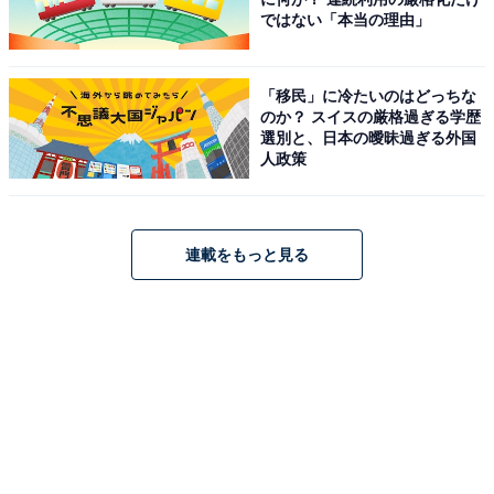
ではない「本当の理由」
「移民」に冷たいのはどっちな
のか？ スイスの厳格過ぎる学歴
選別と、日本の曖昧過ぎる外国
人政策
天津飯（税込635円）
連載をもっと見る
清湯ベースのあんにエビのトッピングが嬉しい天津飯。
仕上げのねぎ油を増量し、より香り高い味わいに仕上げ
ました。
※画像はイメージです
※軽減税率対象商品につき、税込価格は消費税8％にて
表示しています