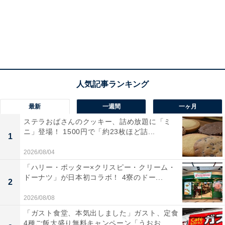
人気商品もさらにおいしくリニューアル！
2024年より具を増量した定番商品の「チャーハンおむす
び」のほか、「中華幕の内弁当」「天津飯」も改良を重
ね、本格的な味わいになっています。
チャーハンおむすび（税込210円）
最新
一週間
一ヶ月
ステラおばさんのクッキー、詰め放題に「ミ
ニ」登場！ 1500円で「約23枚ほど詰...
1
2026/08/04
「ハリー・ポッター×クリスピー・クリーム・
ドーナツ」が日本初コラボ！ 4寮のドー...
2
2026/08/08
「ガスト食堂、本気出しました」ガスト、定食
4種ご飯大盛り無料キャンペーン「うおお...