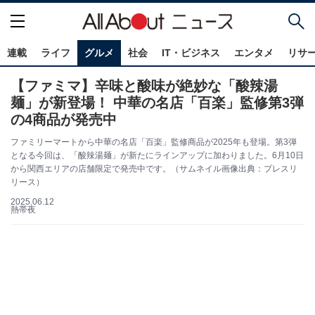
連載
ライフ
グルメ
社会
IT・ビジネス
エンタメ
リサ
【ファミマ】辛味と酸味が絶妙な「酸辣湯
麺」が新登場！ 中華の名店「百楽」監修第3弾
の4商品が発売中
ファミリーマートから中華の名店「百楽」監修商品が2025年も登場。第3弾
となる今回は、「酸辣湯麺」が新たにラインアップに加わりました。6月10日
から関西エリアの店舗限定で発売中です。（サムネイル画像出典：プレスリ
リース）
2025.06.12
熱帯夜