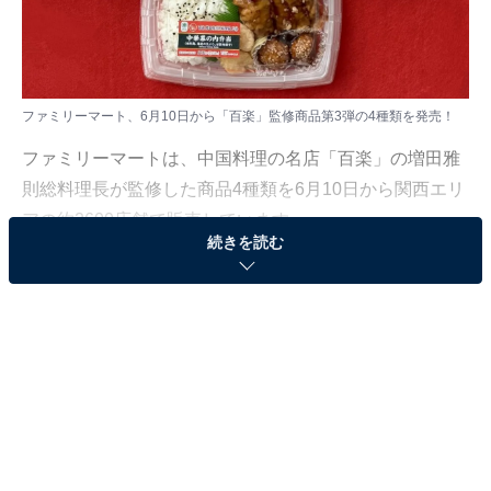
ファミリーマート、6月10日から「百楽」監修商品第3弾の4種類を発売！
ファミリーマートは、中国料理の名店「百楽」の増田雅
則総料理長が監修した商品4種類を6月10日から関西エリ
アの約2600店舗で販売しています。
続きを読む
「百楽」監修中華
第3弾に
「酸辣湯麺」が初
登場！
1958年に大阪の上本町に誕生した中国料理専門店の「百
楽」。大阪府、京都府、奈良県に6店舗を展開している
人気店で、ファミリーマートでは2023年4月から監修商
品を発売しています。