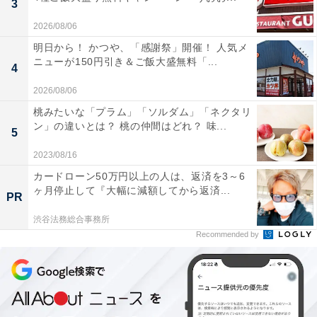
3
2026/08/06
明日から！ かつや、「感謝祭」開催！ 人気メ
チャーハンおむすび （税込210円）
ニューが150円引き＆ご飯大盛無料「...
4
鶏ガラベースの味付けがやみつきになるおむすび。玉子
2026/08/06
とチャーシューを増量し、ボリューミーになりました。
桃みたいな「プラム」「ソルダム」「ネクタリ
ン」の違いとは？ 桃の仲間はどれ？ 味...
5
中華幕の内弁当（税込658円）
2023/08/16
カードローン50万円以上の人は、返済を3～6
ヶ月停止して『大幅に減額してから返済...
PR
渋谷法務総合事務所
Recommended by