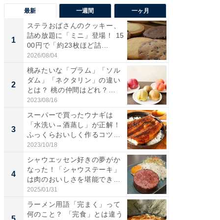
最新
一週間
一ヶ月
ステラおばさんのクッキー、
ステラ
詰め放題に「ミニ」登場！ 15
詰め放題
1
1
00円で「約23枚ほど詰...
00円で「
2026/08/04
2026/08/0
桃みたいな「プラム」「ソル
「えぐ
ダム」「ネクタリン」の違い
う！」
2
2
とは？ 桃の仲間はどれ？
神」と
味...
が神」「.
2023/08/16
2026/08/0
スーパーで買ったウナギは
「ガス
「水洗い→酒蒸し」が正解！
た」ガス
3
3
ふっくらおいしく作るコツ＆
盛り無
蒲...
お...
2023/10/18
2026/08/0
シャウエッセン好きの夢がか
「はま
なった！「シャウステーキ」
第3弾開
4
4
は肉のおいしさを堪能できる
タが登
絶...
う...
2025/01/31
2026/08/0
ラーメン用語「完まく」って
「正直
何のこと？ 「完食」とは違う
とは…！
5
5