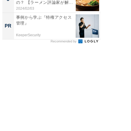
の？ 【ラーメン評論家が解...
目は地味
2024/02/03
2026/08/0
事例から学ぶ『特権アクセス
一橋・
管理』
らが語
PR
PR
貫教育
KeeperSecurity
一橋大学
Recommended by