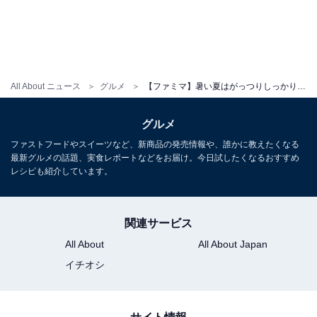
りと感じられます。
※販売地域によって商品名が異なります
冷したぬきうどん ：北海道・関東・東海
冷しぶっかけうどん：東北・中部・北陸・関西・中
All About ニュース
グルメ
【ファミマ】暑い夏はがっつりしっかり食べて乗り切ろう！ 全国の名店監修「うまい麺」4種類とリニューアルした定番の冷し麺が続々登場！
国・四国・九州・南九州・沖縄
グルメ
石臼挽きそば粉使用 ざるそば（税込450円）
ファストフードやスイーツなど、新商品の発売情報や、誰かに教えたくなる
【発売地域】全国
最新グルメの話題、実食レポートなどをお届け。今日試したくなるおすすめ
レシピも紹介しています。
【発売日】5月27日
そば粉の粗挽き比率を調整し、歯切れのよい麺にリニュ
ーアル。そばつゆもしょうゆのシャープな香りがより感
関連サービス
じられるようになっています。
All About
All About Japan
イチオシ
※画像はイメージです
※軽減税率対象商品につき、税込価格は消費税8％にて
表示しています