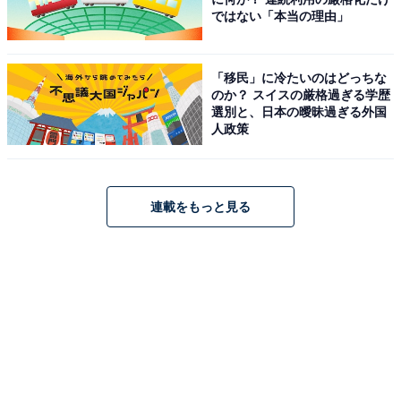
ではない「本当の理由」
【発売日】5月13日
麺にたんぱく値の高い国産中強力粉を配合してコシをア
ップ。特製スープはごま油の比率をアップしてより香ば
「移民」に冷たいのはどっちな
しさが感じられるように。さらに、麺やほかの具材とも
のか？ スイスの厳格過ぎる学歴
選別と、日本の曖昧過ぎる外国
調和するように、細切りカットの豚ももチャーシューを
人政策
トッピングしています。
※中部地区および宮崎県・鹿児島県・沖縄県では一部商
品の仕様が異なります
連載をもっと見る
北海道産小麦の小麦粉使用 冷したぬきうどん／冷しぶっ
かけうどん（税込430円）
【発売地域】全国
【発売日】5月20日
弾力に優れた北海道産中力粉や北海道産準強力粉を配合
して麺のコシをアップ！ つゆは昆布だしとかつお節だし
をそれぞれ異なる温度で抽出し、だしのうまみがしっか