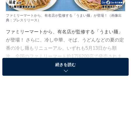
ファミリーマートから、有名店が監修する「うまい麺」が登場！（画像出
典：プレスリリース）
ファミリーマートから、有名店が監修する「うまい麺」
が登場！ さらに、冷し中華、そば、うどんなどの夏の定
番の冷し麺もリニューアル。いずれも5月13日から順
次、全国のファミリーマート約1万6200店で発売されま
す。
続きを読む
有名店監修「うまい麺」4種が登場！
今回登場する「うまい麺」は全4種。
5月13日からの第一
弾
では、「冷し味噌担担麺」と「五目あんかけ焼そば」
が発売されます。