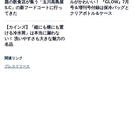
題の飲食店が集う「玉川高島屋
ルがかわいい！ 『GLOW』7月
S.C」の新フードコートに行っ
号＆増刊号付録は保冷バッグと
てきた
クリアボトル＆ケース
大阪王将監修 五目あんかけ焼そば（税込646円）
「五目あんかけ焼そば」は、看板メニュー「元祖焼餃
【カインズ】「縦にも横にも置
ける冷水筒」は本当に漏れな
子」で有名な中華専門店「大阪王将」監修。2回に分け
い！ 洗いやすさも大きな魅力の
て炒めることで、香ばしさとモチモチ感を楽しめるよう
名品
に仕上げた麺と、野菜や海老、卵そぼろなどのさまざま
関連リンク
な具材がたっぷり。大阪王将の特製だれを使用したあん
プレスリリース
でより味わい深くなっています。
さらに、
5月20日からの第二弾
では、「博多焼きラーメ
ン」と「冷し魚介豚骨まぜそば」が発売。本格的な暑さ
に備えた冷し麺にガッツリ食べたいニーズにも応えてい
ます。