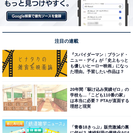
夏の定番冷し麺がさらにおいしくリニューアル！
注目の連載
また、夏の定番の冷し麺カテゴリがリニューアル！ こち
らは5月13日から順次発売されます。
『スパイダーマン：ブランド・
ニュー・デイ』が「史上もっと
も優しいヒーロー映画」になっ
た理由。予習したい作品は？
20年間「駆け込み実績ゼロ」の
学校も…「こども110番の家」
は本当に必要？ PTAが直面する
理想と現実
左から「6種具材の冷し中華」「冷したぬきうどん／冷しぶっかけうどん」
「ざるそば」
定番！特製醤油だれ 6種具材の冷し中華（税込578円）
「青春18きっぷ」販売激減の裏
【発売地域】全国
に何が？ 連続利用の厳格化だけ