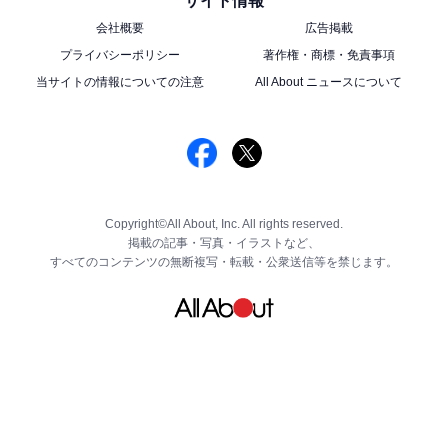
サイト情報
※店舗によっては取り扱いのない場合があります
会社概要
広告掲載
※宮崎県・鹿児島県・沖縄県では一部商品の仕様が異な
プライバシーポリシー
著作権・商標・免責事項
る場合があります
当サイトの情報についての注意
All About ニュースについて
クーポンプレゼントやSNSキャン
次ページ
ペーンも
Copyright©All About, Inc. All rights reserved.
掲載の記事・写真・イラストなど、
すべてのコンテンツの無断複写・転載・公衆送信等を禁じます。