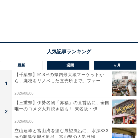
左から、頑者監修「冷し魚介豚骨まぜそば」とShin-Shin店主監修「博多焼
きラーメン」
最新
一週間
一ヶ月
頑者監修 冷し魚介豚骨まぜそば（税込598円）
【千葉県】918㎡の県内最大級マーケットか
「冷し魚介豚骨まぜそば」は、つけめんブームの火付け
ら、廃校をリノベした直売所まで。ファー...
1
役として東京や神奈川にも進出し、10店舗以上営業して
2026/08/06
いる「頑者」監修のまぜそばです。コシのある中太麺
【三重県】伊勢名物「赤福」の直営店に、全国
に、魚介だしや豚ガラスープなどを合わせた、頑者のつ
唯一のコメダ大判焼き店も！ 東名阪・伊...
2
けめんのたれを再現した濃厚な味わいに仕上がっていま
す。
2026/08/06
立山連峰と富山湾を望む展望風呂に、水深333
mの海洋深層水風呂。富山県の人気日帰...