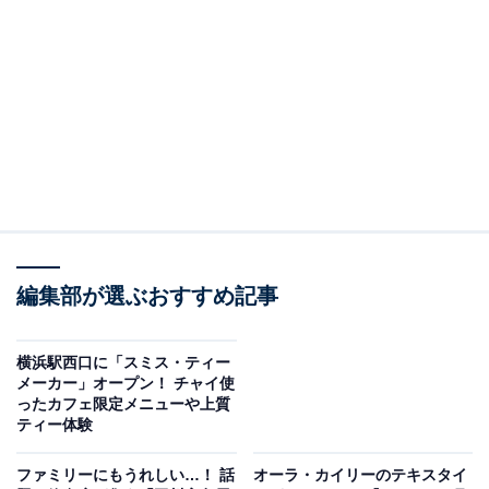
左から、さっぽろ純連監修「冷し味噌担担麺」と大阪王将監修「五目あんか
け焼そば」
さっぽろ純連監修 冷し味噌担担麺（税込598円）
編集部が選ぶおすすめ記事
「冷し味噌担担麺」は、昭和39年創業、札幌の人気ラー
メン店「さっぽろ純連」監修。根しょうがを加えること
横浜駅西口に「スミス・ティー
で濃厚な味わいながらさっぱりとした後味が特徴のみそ
メーカー」オープン！ チャイ使
ラーメンで、人気を集めてきた名店です。コシのある中
ったカフェ限定メニューや上質
ティー体験
太麺に、さっぽろ純連監修のみそと胡麻の香ばしい風味
が広がる特製だれ。花椒の香りをきかせた肉そぼろをは
ファミリーにもうれしい…！ 話
オーラ・カイリーのテキスタイ
じめ、もやし、ゆで卵などがトッピングされています。