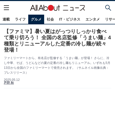
連載
ライフ
グルメ
社会
IT・ビジネス
エンタメ
リサ
【ファミマ】暑い夏はがっつりしっかり食べ
て乗り切ろう！ 全国の名店監修「うまい麺」4
種類とリニューアルした定番の冷し麺が続々
登場！
ファミリーマートから、有名店が監修する「うまい麺」が登場！ さらに、冷
し中華、そば、うどんなどの夏の定番の冷し麺もリニューアル。いずれも5月
13日から全国のファミリーマートで発売されます。（サムネイル画像出典：
プレスリリース）
2025.05.12
芦野 秋