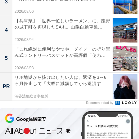
Shin-Shin店主監修 博多焼きラーメン（税込550円）
3
あっさりとした豚骨スープと手間暇かけたチャーシュ
2026/08/06
ー、そして極細のストレート麺が特徴の「博多純情らー
【兵庫県】「世界一忙しいラーメン」に、龍野
めん」を提供する福岡天神の行列店「Shin-Shin」店主監
の城下町を再現したSAも。山陽自動車道...
4
修。とんこつベースの濃厚スープにウスターソースを合
2026/08/04
わせ、ラードのコクや魚介の風味を感じられる味わいに
「これ絶対に便利なやつや」ダイソーの折り畳
仕上がっています。
み式ランドリーバスケットが高評価「使わ...
5
2026/08/03
リボ地獄から抜け出したい人は、返済を3～6
ヶ月停止して『大幅に減額してから返済す...
PR
渋谷法務総合事務所
Recommended by