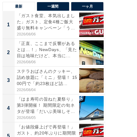
最新
一週間
一ヶ月
「ガスト食堂、本気出しまし
ステラ
た」ガスト、定食4種ご飯大
詰め放題
1
1
盛り無料キャンペーン「うお
00円で「
お...
2026/08/06
2026/08/0
「正直、ここまで反響がある
「えぐ
とは…！」NewDays、「見た
う！」
2
2
目は地味だけど、本当に...
神」と
が神」「.
2026/08/06
2026/08/0
ステラおばさんのクッキー、
「はま
詰め放題に「ミニ」登場！ 15
第3弾開
3
3
00円で「約23枚ほど詰...
タが登
う...
2026/08/04
2026/08/0
「はま寿司の旨ねた夏祭り」
「たま
第3弾開催！ 期間限定の旬ネ
グ、新作
4
4
タが登場「だいぶ美味しそ
ィ”登場
う...
2026/08/05
2026/08/0
「お値段爆上げで再登場！」
「とう
ガスト、約20年ぶりに期間限
家、“ア
5
5