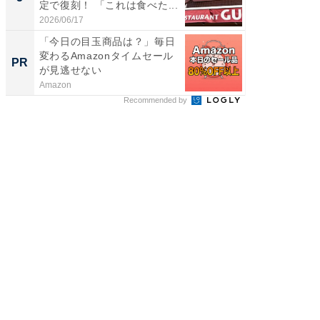
定で復刻！ 「これは食べた...
っ！？1
2026/06/17
2026/08/0
「今日の目玉商品は？」毎日
【毎日変
変わるAmazonタイムセール
ムセー
PR
PR
が見逃せない
Amazon
Amazon
Recommended by