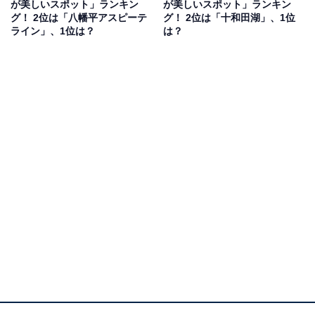
が美しいスポット」ランキン
が美しいスポット」ランキン
な雰囲気が1番好きです」（40代女性／東京都）などの
グ！ 2位は「八幡平アスピーテ
グ！ 2位は「十和田湖」、1位
ライン」、1位は？
は？
コメントが寄せられていました。
1位：蔵王山（山形県上山市など）／39票