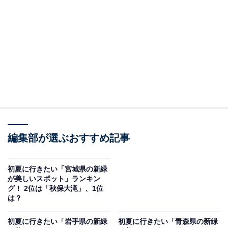
2位：山寺（宝珠山立石寺）（山形県山形市）／24
票
2位は「山寺（宝珠山立石寺）」でした。長い石段を登
る参道の途中で新緑に包まれた景色が広がり、多くの人
がその爽やかさと静けさを評価しています。芭蕉の句で
知られる歴史的背景と自然美が融合したスポットで、初
夏の季節に訪れたい場所として選ばれています。
編集部が選ぶおすすめ記事
回答者からは「石段を登る山岳寺院の道中は、ブナやカ
エデなどの若葉に包まれ、木漏れ日が美しい新緑トンネ
ルになります。頂上からの景色も緑に染まり、絶景が拝
初夏に行きたい「宮城県の新緑
が美しいスポット」ランキン
める」（50代男性／東京都）、「山寺は石段を登りなが
グ！ 2位は「秋保大滝」、1位
ら自然の中を進む特別な体験ができる場所です。新緑に
は？
包まれた境内の景色は神秘的で、上からの眺めも絶景で
初夏に行きたい「岩手県の新緑
初夏に行きたい「青森県の新緑
す」（20代男性／静岡県）、「緑の豊かな季節の爽やか