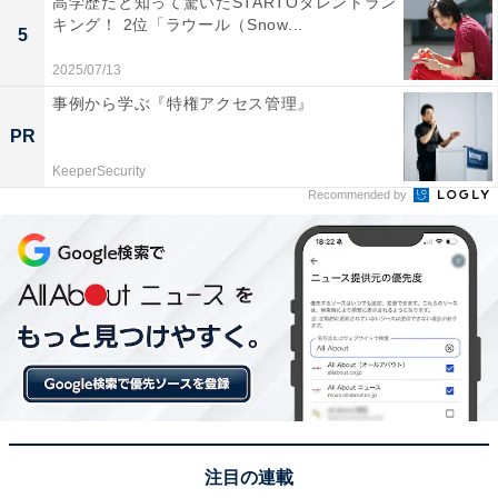
高学歴だと知って驚いたSTARTOタレントラン
キング！ 2位「ラウール（Snow...
5
次ページ
12位までのランキング結果を見る
2025/07/13
事例から学ぶ『特権アクセス管理』
PR
KeeperSecurity
Recommended by
注目の連載
こちらもおすすめ