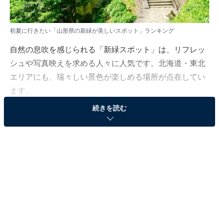
初夏に行きたい「山形県の新緑が美しいスポット」ランキング
自然の息吹を感じられる「新緑スポット」は、リフレッ
シュや写真映えを求める人々に人気です。北海道・東北
エリアにも、瑞々しい景色が楽しめる場所が点在してい
ます。
続きを読む
今回は、All Aboutニュース編集部が全国10～70代の男女
218人を対象に実施したアンケート結果をもとに、「山
形県の初夏に行きたい新緑スポット」ランキングをご紹
介します。果たして1位に選ばれたのはどこだったので
しょうか？
＞12位までのランキング結果を見る