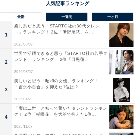
1位は「蔵王山」でした。新緑に覆われる初夏は、爽や
かな空気と共に広がる緑の景観が訪れる人々を魅了して
最新
一週間
一ヶ月
います。ロープウェイやドライブコースから眺める山並
癒し系だと思う「STARTO社の30代タレン
ト」ランキング！ 2位「伊野尾慧」を...
みの美しさに加え、温泉との組み合わせも楽しめるスポ
1
ットとして支持を集めています。
2026/08/07
世界で活躍できると思う「STARTO社の若手タ
回答者からは「新緑の中を走るドライブコースで、山々
レント」ランキング！ 2位「目黒蓮...
2
の緑と残雪のコントラストが初夏ならではの美しさだか
2026/08/07
ら」（30代女性／東京都）、「蔵王山は、新緑が一斉に
美しいと思う「昭和の女優」ランキング！
芽吹く初夏の時期に、爽やかな空気と壮大な自然の景色
「吉永小百合」を抑えた1位は？
3
を楽しめる場所です」（20代男性／愛知県）、「温泉街
2025/04/21
から望む新緑の山並みに心が和むから」（20代女性／長
「実は二世」と知って驚いたタレントランキン
崎県）などのコメントが寄せられていました。
グ！ 2位「杉咲花」を大差で抑えた1位...
4
※回答コメントは原文ママです
2025/11/07