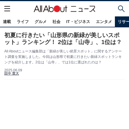
連載
ライフ
グルメ
社会
IT・ビジネス
エンタメ
リサ
初夏に行きたい「山形県の新緑が美しいスポ
ット」ランキング！ 2位は「山寺」、1位は？
All Aboutニュース編集部は「新緑が美しい絶景スポット」に関するアンケー
ト調査を実施しました。今回は山形県で初夏に行きたい新緑スポットランキ
ングを紹介します。2位は「山寺」、では1位に選ばれたのは？
2025.06.09
田中 寛大