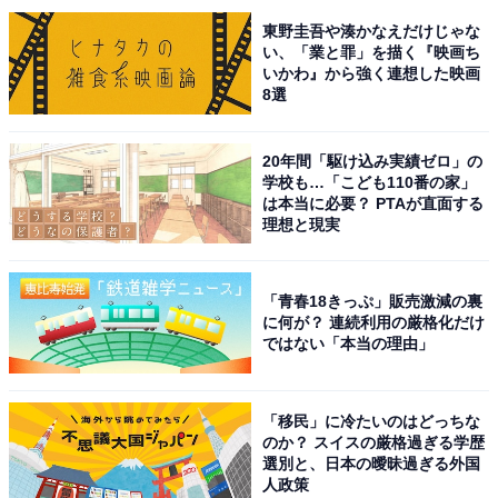
初夏に行きたい「秋田県の新緑が美しいスポッ
東野圭吾や湊かなえだけじゃな
ト」ランキング！ 2位は「鏡沼（八幡平ドラゴ
い、「業と罪」を描く『映画ち
ンアイ）」、1位は？
いかわ』から強く連想した映画
8選
20年間「駆け込み実績ゼロ」の
学校も…「こども110番の家」
は本当に必要？ PTAが直面する
理想と現実
1
2
「青春18きっぷ」販売激減の裏
に何が？ 連続利用の厳格化だけ
ではない「本当の理由」
「移民」に冷たいのはどっちな
のか？ スイスの厳格過ぎる学歴
選別と、日本の曖昧過ぎる外国
人政策