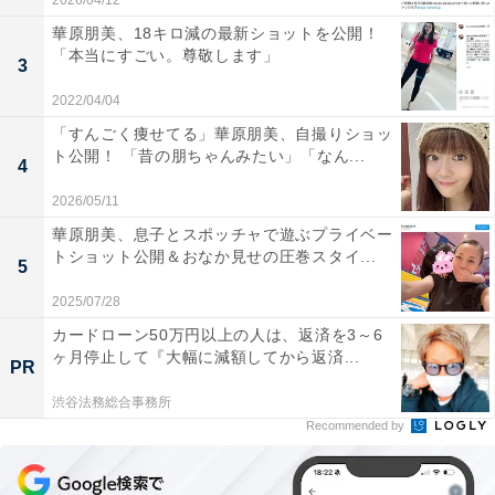
2026/04/12
華原朋美、18キロ減の最新ショットを公開！
「本当にすごい。尊敬します」
3
2022/04/04
「すんごく痩せてる」華原朋美、自撮りショッ
ト公開！ 「昔の朋ちゃんみたい」「なん...
4
2026/05/11
華原朋美、息子とスポッチャで遊ぶプライベー
トショット公開＆おなか見せの圧巻スタイ...
5
2025/07/28
カードローン50万円以上の人は、返済を3～6
ヶ月停止して『大幅に減額してから返済...
PR
渋谷法務総合事務所
Recommended by