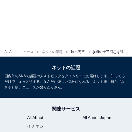
All About ニュース
ネットの話題
鈴木亮平、亡き師の十三回忌を追悼。「亮平さんの頑張りを評価されてるのでは」「笑顔が素敵です」の声も
ネットの話題
国内外のSNSで話題の人＆トピックをタイムリーにお届けします。知ってる
だけでちょっと得する、なんだか楽しい気分になれる、ネット発「知ら（な
きゃ）損」ニュースが盛りだくさん。
関連サービス
All About
All About Japan
イチオシ