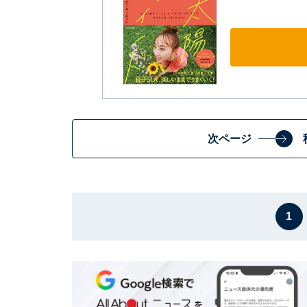
次ページ
1