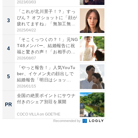
情...
愛...
2023/03/03
2026/08/0
「これが北川景子！？」すっ
「脚が
ぴん？ オフショットに「顔が
横川尚
3
3
疲れてますね」「無加工無
ムキな姿
表...
刃...
2025/04/22
2026/08/0
「そこくっつくの？！」元NG
「え、
T48メンバー、結婚報告に祝
芸人、2
4
4
福と驚きの声！「お相手の...
エットに
2026/08/07
2026/08/0
「やっと報告！」人気YouTu
「脳がバ
ber、イケメン夫の顔出しで
装姿が話
5
5
結婚報告「明日はショッ...
のお父さ
2026/01/15
2026/08/0
全国の絶景ポイントにサウナ
シェア別荘
付きのシェア別荘を展開
wners
PR
PR
COCO VILLA on GOETHE
COCO VIL
Recommended by