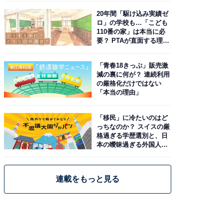
20年間「駆け込み実績ゼ
ロ」の学校も…「こども
110番の家」は本当に必
要？ PTAが直面する理想
と現実
「青春18きっぷ」販売激
減の裏に何が？ 連続利用
の厳格化だけではない
「本当の理由」
「移民」に冷たいのはど
っちなのか？ スイスの厳
格過ぎる学歴選別と、日
本の曖昧過ぎる外国人政
策
連載をもっと見る