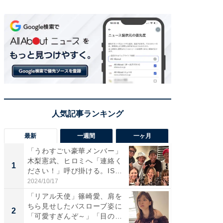
最新
一週間
一ヶ月
「うわすごい豪華メンバー」
「さす
木梨憲武、ヒロミへ「連絡く
は」高
1
1
ださい！」呼び掛ける。IS
災地を
S...
「カ...
2024/10/17
2026/08/0
「リアル天使」篠崎愛、肩を
「女の
ちら見せしたバスローブ姿に
介、バ
2
2
「可愛すぎんぞ～」「目の表
らのプレ