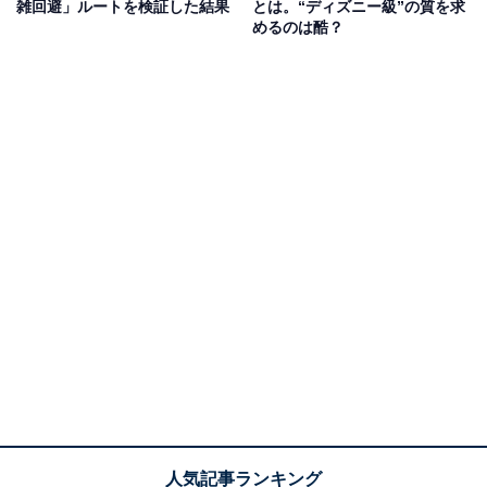
雑回避」ルートを検証した結果
とは。“ディズニー級”の質を求
めるのは酷？
西ゲート付近にあるミャクミャク像。後ろから見るとパソナ館（左）のアト
ムも
ガンダム像