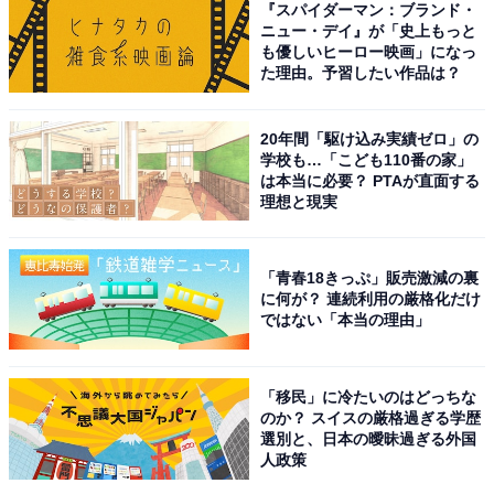
『スパイダーマン：ブランド・
ニュー・デイ』が「史上もっと
外観が「映え」る海外パビリオンはここ！
も優しいヒーロー映画」になっ
た理由。予習したい作品は？
日中の海外パビリオンはどこも行列だが、パビリオンの
外観を見るだけなら待たずとも楽しめる。
20年間「駆け込み実績ゼロ」の
学校も…「こども110番の家」
は本当に必要？ PTAが直面する
ウズベキスタン館
理想と現実
「青春18きっぷ」販売激減の裏
に何が？ 連続利用の厳格化だけ
ではない「本当の理由」
「移民」に冷たいのはどっちな
のか？ スイスの厳格過ぎる学歴
選別と、日本の曖昧過ぎる外国
人政策