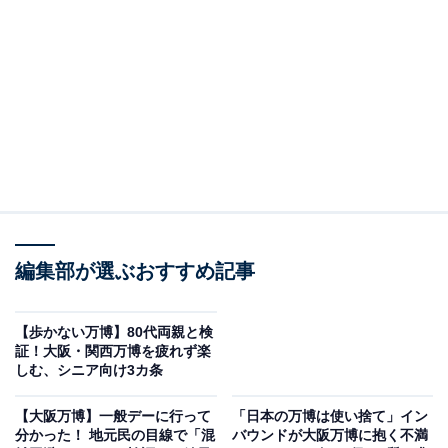
東ゲートを入ってすぐのミャクミャク像には「いらっしゃいませ」の立て看
板（筆者撮影、以下同）
2つのミャクミャク像は同じと思いきやポーズが違い、
東ゲートのみ「いらっしゃいませ」の立て看板がある。
編集部が選ぶおすすめ記事
西のミャクミャク像
西ゲートのミャクミャク像は、夕暮れ時にはフォトジェ
【歩かない万博】80代両親と検
証！大阪・関西万博を疲れず楽
ニックになるうえ近くにあるガンダム像やパソナ館
しむ、シニア向け3カ条
（PASONA NATUREVERSE）の鉄腕アトムなどと合わ
せて撮れる。いずれも人気で、記念写真を撮るための行
【大阪万博】一般デーに行って
「日本の万博は使い捨て」イン
分かった！ 地元民の目線で「混
バウンドが大阪万博に抱く不満
列が終日できている。