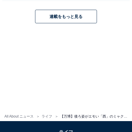
連載をもっと見る
「ウズベキスタン」パビリオン（左）と大屋根リング、木材のコラボレーシ
ョン
「ウズベキスタン」パビリオンはレンガや粘土、杉の木
で造られており、その大きさにまず圧倒される。特に屋
上の木柱は、まるで木の神殿。大阪近郊などから集めら
れた杉の木を使い、万博終了後は自国へ輸送して再利用
されるとのことだ。
サウジアラビア館
All About ニュース
ライフ
【万博】後ろ姿がエモい「西」のミャクミャクだけじゃない、話題の“映え”スポットと撮影の注意点