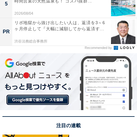
時間営業の天然温泉も！ コスパ抜群...
上げるポーズはレアだ。
5
2026/08/04
胸や背中からは煙が噴き出し、夜にはライトアップも。
リボ地獄から抜け出したい人は、返済を3～6
ちなみに、万博会場での高さ制限が理由で、このポーズ
ヶ月停止して『大幅に減額してから返済す...
PR
になったという。
渋谷法務総合事務所
Recommended by
注目の連載