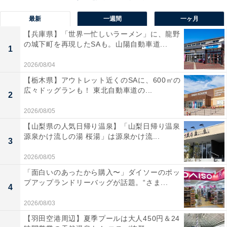
最新
一週間
一ヶ月
【兵庫県】「世界一忙しいラーメン」に、龍野
の城下町を再現したSAも。山陽自動車道...
1
2026/08/04
【栃木県】アウトレット近くのSAに、600㎡の
広々ドッグランも！ 東北自動車道の...
2
2026/08/05
【山梨県の人気日帰り温泉】「山梨日帰り温泉
源泉かけ流しの湯 桜湯」は源泉かけ流...
3
2026/08/05
「面白いのあったから購入〜」ダイソーのポッ
ガンダム像は右腕を上げた独特のポーズ。パビリオンに入場せずとも見られ
プアップランドリーバッグが話題。“さま...
る
4
そのガンダム像「RX-78F00/E ガンダム」も、ぜひ撮り
2026/08/03
たい。高さ約17mの実物大で、片膝を立てて腕を大きく
【羽田空港周辺】夏季プールは大人450円＆24