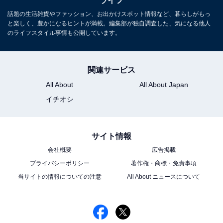
ライフ
話題の生活雑貨やファッション、お出かけスポット情報など、暮らしがもっ
と楽しく、豊かになるヒントが満載。編集部が独自調査した、気になる他人
のライフスタイル事情も公開しています。
関連サービス
All About
All About Japan
イチオシ
「サウジアラビア」パビリオンは中東の王国らしい威厳と雰囲気が漂う
次回の万博開催国「サウジアラビア」パビリオンも特徴
サイト情報
的。スーク（市場）を模したデザインとヤシの木で、ま
会社概要
広告掲載
るでサウジアラビアを訪れたかような雰囲気を醸し出し
プライバシーポリシー
著作権・商標・免責事項
ている。夜はさらに幻想的な雰囲気に。「カタール」
当サイトの情報についての注意
All About ニュースについて
「クウェート」「バーレーン」など中東のパビリオン
は、いずれも見栄えがする外観。