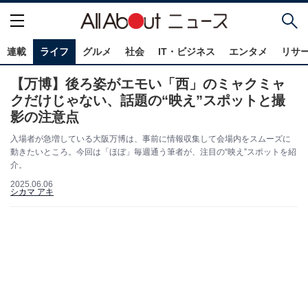
連載
ライフ
グルメ
社会
IT・ビジネス
エンタメ
リサ
【万博】後ろ姿がエモい「西」のミャクミャ
クだけじゃない、話題の“映え”スポットと撮
影の注意点
入場者が急増している大阪万博は、事前に情報収集して会場内をスムーズに
動きたいところ。今回は「ほぼ」毎週通う筆者が、注目の“映え”スポットを紹
介。
2025.06.06
シカマ アキ