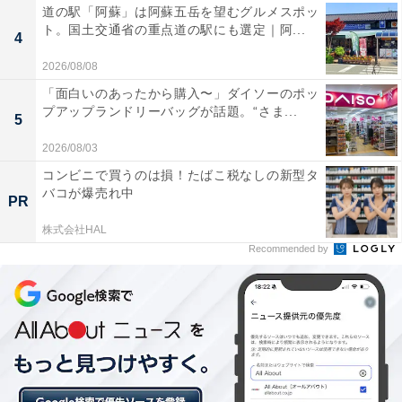
道の駅「阿蘇」は阿蘇五岳を望むグルメスポッ
ト。国土交通省の重点道の駅にも選定｜阿...
4
2026/08/08
「面白いのあったから購入〜」ダイソーのポッ
プアップランドリーバッグが話題。“さま...
5
2026/08/03
コンビニで買うのは損！たばこ税なしの新型タ
バコが爆売れ中
PR
株式会社HAL
Recommended by