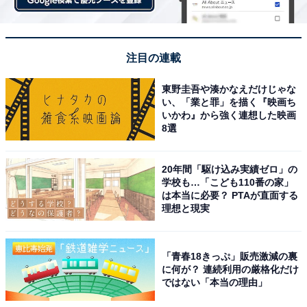
注目の連載
東野圭吾や湊かなえだけじゃな
い、「業と罪」を描く『映画ち
いかわ』から強く連想した映画
8選
20年間「駆け込み実績ゼロ」の
学校も…「こども110番の家」
は本当に必要？ PTAが直面する
理想と現実
「青春18きっぷ」販売激減の裏
に何が？ 連続利用の厳格化だけ
ではない「本当の理由」