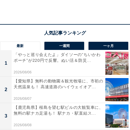
最新
一週間
一ヶ月
「やっと巡り会えたよ」ダイソーの“ちいかわ
ポーチ”が220円で反響。ぬい活＆防災...
1
2026/08/06
【愛知県】無料の動物園＆観光牧場に、市初の
天然温泉も！ 高速道路のハイウェイオア...
2
2026/08/07
【鹿児島県】桜島を望む駅ビルの大観覧車に、
無料の駅ナカ足湯も！ 駅ナカ・駅直結ス...
3
2026/08/08