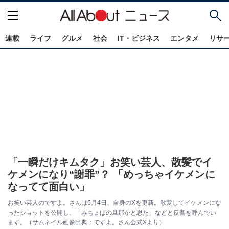
連載
ライフ
グルメ
社会
IT・ビジネス
エンタメ
リサ
「一瞬だけキムタク」お笑い芸人、散髪でイ
ケメンになり“謝罪”？ 「めっちゃイケメンに
なってて面白い」
お笑い芸人のですよ。さんは6月4日、自身のXを更新。散髪してイケメンにな
ったショットを公開し、「みちょぱの旦那かと思た」などと反響を呼んでい
ます。（サムネイル画像出典：ですよ。さん公式Xより）