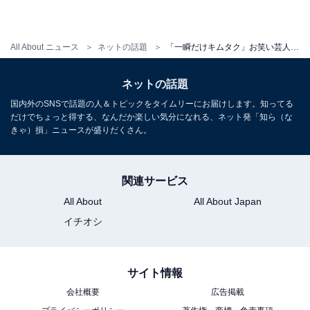
All About ニュース
ネットの話題
「一瞬だけキムタク」お笑い芸人、散髪でイケメンになり“謝罪”？ 「めっちゃイケメンになってて面白い」
ネットの話題
国内外のSNSで話題の人＆トピックをタイムリーにお届けします。知ってる
だけでちょっと得する、なんだか楽しい気分になれる、ネット発「知ら（な
きゃ）損」ニュースが盛りだくさん。
関連サービス
All About
All About Japan
イチオシ
サイト情報
会社概要
広告掲載