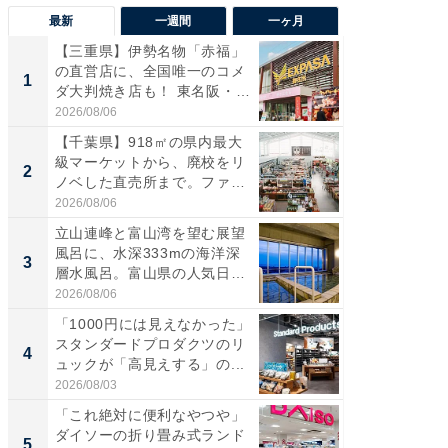
最新
一週間
一ヶ月
【三重県】伊勢名物「赤福」
【兵庫
の直営店に、全国唯一のコメ
ーメン
1
1
ダ大判焼き店も！ 東名阪・
再現した
伊...
道...
2026/08/06
2026/08/0
【千葉県】918㎡の県内最大
【三重
級マーケットから、廃校をリ
の直営
2
2
ノベした直売所まで。ファ
ダ大判焼
ー...
伊...
2026/08/06
2026/08/0
立山連峰と富山湾を望む展望
【千葉県
風呂に、水深333mの海洋深
級マー
3
3
層水風呂。富山県の人気日
ノベし
帰...
ー...
2026/08/06
2026/08/0
「1000円には見えなかった」
ステラ
スタンダードプロダクツのリ
詰め放題
4
4
ュックが「高見えする」の...
00円で「
2026/08/03
2026/08/0
「これ絶対に便利なやつや」
立山連
ダイソーの折り畳み式ランド
風呂に、
5
5