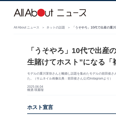
All About ニュース
ネットの話題
「うそやろ」10代で出産
生賭けてホスト”になる「
モデルの重川茉弥さんと離婚し話題を集めたモデルの前田俊さんは6
た。（サムネイル画像出典：前田俊さん公式Instagramより）
2025.06.04
橋酒 瑛麗瑠
ホスト宣言