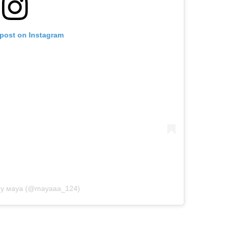
 post on Instagram
 by мaya (@mayaaa_124)