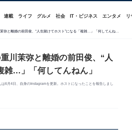
連載
ライフ
グルメ
社会
IT・ビジネス
エンタメ
リ
「うそやろ」10代で出産の重川茉弥と離婚の前田俊、“人生賭けてホスト”になる「複雑…」「何してんねん」
の重川茉弥と離婚の前田俊、“人
複雑…」「何してんねん」
月4日、自身のInstagramを更新。ホストになったことを報告しまし