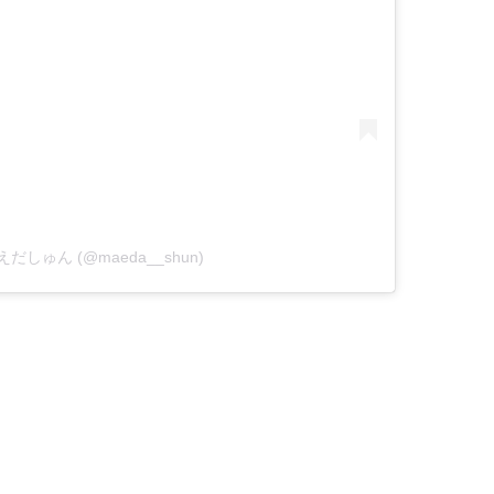
y まえだしゅん (@maeda__shun)