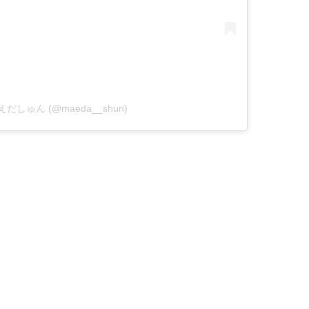
y まえだしゅん (@maeda__shun)