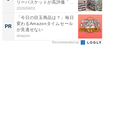
リーバスケットが高評価「使
層水風
わ...
帰...
2026/08/03
2026/08/0
「今日の目玉商品は？」毎日
すべて
変わるAmazonタイムセール
るその
PR
PR
が見逃せない
Amazon
COCO VIL
Recommended by