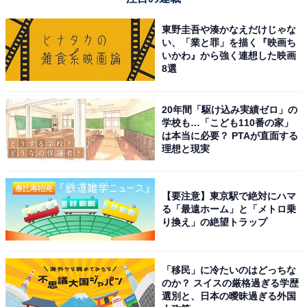
東野圭吾や湊かなえだけじゃな
い、「業と罪」を描く『映画ち
いかわ』から強く連想した映画
8選
20年間「駆け込み実績ゼロ」の
学校も…「こども110番の家」
は本当に必要？ PTAが直面する
理想と現実
【要注意】東京駅で絶対にハマ
る「最遠ホーム」と「メトロ乗
り換え」の絶望トラップ
「移民」に冷たいのはどっちな
のか？ スイスの厳格過ぎる学歴
選別と、日本の曖昧過ぎる外国