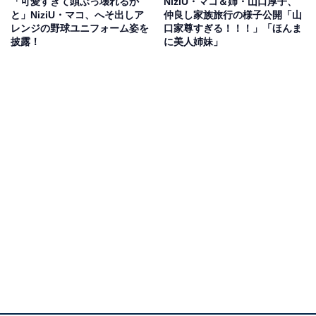
「可愛すぎて頭ぶっ壊れるか
NiziU・マコ＆姉・山口厚子、
と」NiziU・マコ、へそ出しア
仲良し家族旅行の様子公開「山
レンジの野球ユニフォーム姿を
口家尊すぎる！！！」「ほんま
披露！
に美人姉妹」