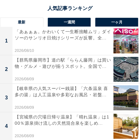
最新
一週間
一ヶ月
「あぁぁぁ。かわいくて一生断捨離ムリ」ダイ
ソーのサンリオ日焼けシリーズが反響。全...
1
2026/08/10
【群馬県藤岡市】道の駅「ららん藤岡」は買い
物・グルメ・遊びが揃うスポット。全国で...
2
2026/08/09
【岐阜県の人気スーパー銭湯】「六条温泉 喜
多の湯」は人工温泉や多彩なお風呂・岩盤...
3
2026/08/09
【宮城県の穴場日帰り温泉】「晴れ温泉」は1
00％源泉掛け流しの天然混合泉を楽しめ...
4
2026/08/09