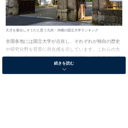
天才を輩出しそうだと思う九州・沖縄の国立大学ランキング
全国各地には国立大学が点在し、それぞれが独自の歴史
や研究分野を背景に存在感を示しています。これらの大
学は、入学試験の難易度や学生の雰囲気、卒業生の活躍
続きを読む
などを通じて、多彩なイメージを形成しているようで
す。
All About ニュース編集部では、全国の10〜70代の男女
199人を対象に「九州・沖縄地方の国立大学」に関する
アンケート調査を実施しました。この記事では、「天才
を輩出しそうだと思う九州・沖縄の国立大学」について
のランキング結果を紹介します。