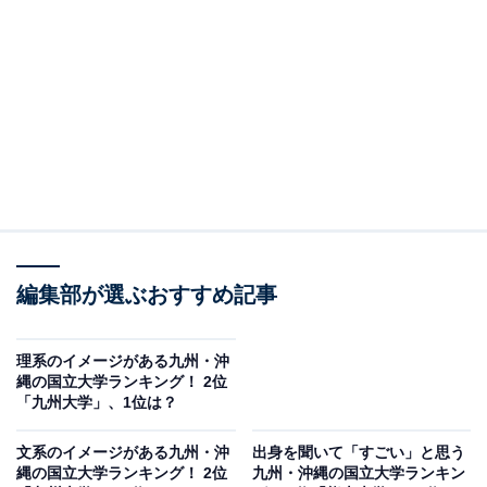
＞7位までの全ランキング結果
2位：九州工業大学／26票
2位は「九州工業大学」でした。工学系に特化した専門
性の高い教育と研究体制を持つ同大学は、「理系の天才
が育ちそう」というイメージにつながっているようで
す。特にAIやロボティクス、情報工学といった分野での
先進的な取り組みに注目が集まっています。
編集部が選ぶおすすめ記事
回答者からは「理工系に特化した大学であり、高度な研
理系のイメージがある九州・沖
究がおこなわれているため」（40代男性／山形県）、
縄の国立大学ランキング！ 2位
「九州大学」、1位は？
「理系を極めた人たちがたくさんいそうだから」（20代
女性／熊本県）、「努力型というより、天才が多いイメ
文系のイメージがある九州・沖
出身を聞いて「すごい」と思う
ージ」（20代男性／福岡県）などのコメントが寄せられ
縄の国立大学ランキング！ 2位
九州・沖縄の国立大学ランキン