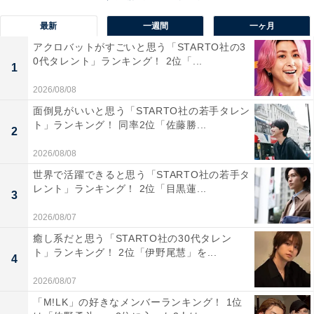
究を牽引する九州大学は、「天才肌の学生が集まりそう
最新
一週間
一ヶ月
な大学」として支持を集めました。研究機関としての評
価の高さや、国内外で活躍する研究者・技術者を輩出す
アクロバットがすごいと思う「STARTO社の3
0代タレント」ランキング！ 2位「...
るポテンシャルの高さも、天才のイメージを後押しして
1
いるようです。
2026/08/08
面倒見がいいと思う「STARTO社の若手タレン
ト」ランキング！ 同率2位「佐藤勝...
回答者からは「九州で１番賢いから」（30代女性／東京
2
都）、「旧帝大なので偏差値も高く賢い人が多いから」
2026/08/08
（30代男性／広島県）、「九州大学は研究環境や設備が
世界で活躍できると思う「STARTO社の若手タ
充実していて、多様な分野で最先端の学びが出来るかと
レント」ランキング！ 2位「目黒蓮...
3
思います。全国から優秀な学生が集まり、天才を輩出し
2026/08/07
そうだと感じます」（30代女性／福岡県）などのコメン
癒し系だと思う「STARTO社の30代タレン
トが寄せられていました。
ト」ランキング！ 2位「伊野尾慧」を...
4
2026/08/07
※回答コメントは原文ママです
「M!LK」の好きなメンバーランキング！ 1位