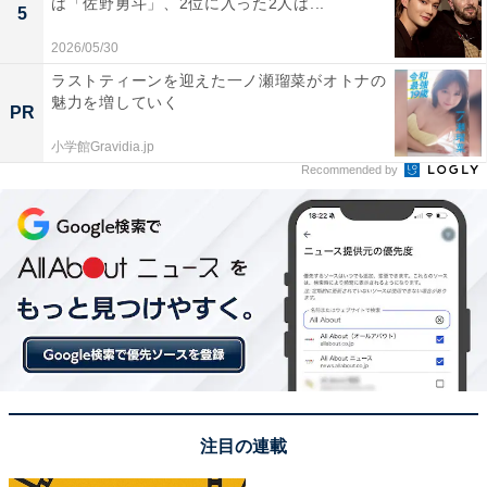
は「佐野勇斗」、2位に入った2人は...
5
7位までの全ランキング結果を見
次ページ
2026/05/30
る
ラストティーンを迎えた一ノ瀬瑠菜がオトナの
魅力を増していく
PR
小学館Gravidia.jp
Recommended by
注目の連載
こちらもおすすめ