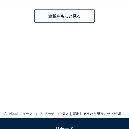
連載をもっと見る
All About ニュース
リサーチ
天才を輩出しそうだと思う九州・沖縄の国立大学ランキング！ 2位「九州工業大学」、1位は？