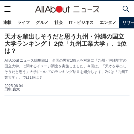
連載
ライフ
グルメ
社会
IT・ビジネス
エンタメ
リサ
天才を輩出しそうだと思う九州・沖縄の国立
大学ランキング！ 2位「九州工業大学」、1位
は？
All About ニュース編集部は、全国の男女199人を対象に「九州・沖縄地方の
国立大学」に関するイメージ調査を実施しました。今回は、「天才を輩出し
そうだと思う」大学についてのランキング結果を紹介します。2位は「九州工
業大学」、では1位は？
2025.06.04
田中 寛大