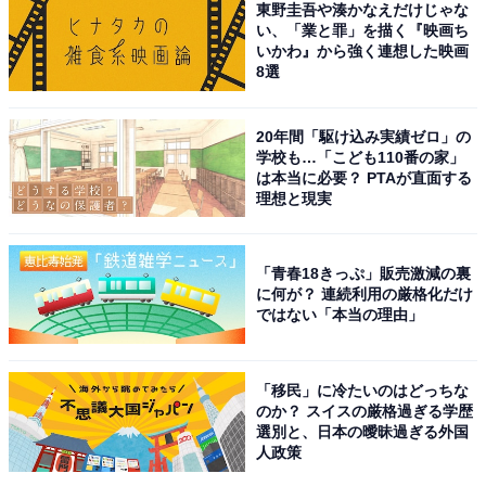
東野圭吾や湊かなえだけじゃな
子どもを進学させたい九州・沖縄の国立大学ラ
い、「業と罪」を描く『映画ち
ンキング！ 1位「九州大学」、2位は？
いかわ』から強く連想した映画
8選
20年間「駆け込み実績ゼロ」の
学校も…「こども110番の家」
は本当に必要？ PTAが直面する
理想と現実
1
2
「青春18きっぷ」販売激減の裏
に何が？ 連続利用の厳格化だけ
ではない「本当の理由」
「移民」に冷たいのはどっちな
のか？ スイスの厳格過ぎる学歴
選別と、日本の曖昧過ぎる外国
人政策