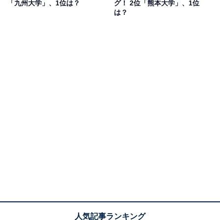
「九州大学」、1位は？
グ！ 2位「熊本大学」、1位
ていました。
は？
1位：九州大学／115票
1位は「九州大学」でした。幅広い学問分野での先端研