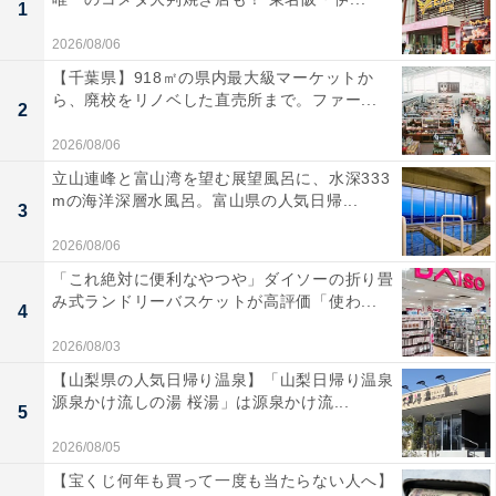
1
2026/08/06
【千葉県】918㎡の県内最大級マーケットか
ら、廃校をリノベした直売所まで。ファー...
2
2026/08/06
立山連峰と富山湾を望む展望風呂に、水深333
mの海洋深層水風呂。富山県の人気日帰...
3
2026/08/06
「これ絶対に便利なやつや」ダイソーの折り畳
み式ランドリーバスケットが高評価「使わ...
4
2026/08/03
【山梨県の人気日帰り温泉】「山梨日帰り温泉
源泉かけ流しの湯 桜湯」は源泉かけ流...
5
2026/08/05
【宝くじ何年も買って一度も当たらない人へ】