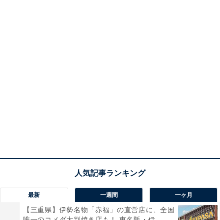
最新
一週間
一ヶ月
【三重県】伊勢名物「赤福」の直営店に、全国
唯一のコメダ大判焼き店も！ 東名阪・伊...