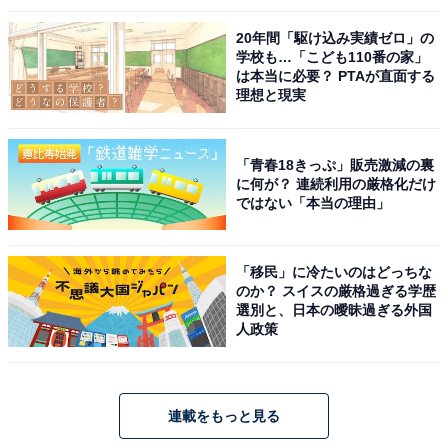
20年間「駆け込み実績ゼロ」の
学校も…「こども110番の家」
は本当に必要？ PTAが直面する
理想と現実
「青春18きっぷ」販売激減の裏
に何が？ 連続利用の厳格化だけ
ではない「本当の理由」
「移民」に冷たいのはどっちな
のか？ スイスの厳格過ぎる学歴
選別と、日本の曖昧過ぎる外国
人政策
連載をもっと見る