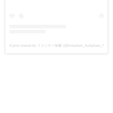
A post shared by ファンキー加藤 (@funkykato_funkykato_funkyk