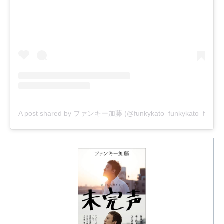
A post shared by ファンキー加藤 (@funkykato_funkykato_funkyk