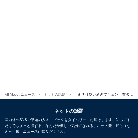
All About ニュース
ネットの話題
「え？可愛い過ぎてキュン」有名歌手、ディズニーに登場「パパ頑張ってる」「楽しんでますね」
ネットの話題
国内外のSNSで話題の人＆トピックをタイムリーにお届けします。知ってる
だけでちょっと得する、なんだか楽しい気分になれる、ネット発「知ら（な
きゃ）損」ニュースが盛りだくさん。