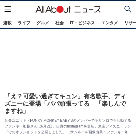
連載
ライフ
グルメ
社会
IT・ビジネス
エンタメ
リサ
「え？可愛い過ぎてキュン」有名歌手、ディ
ズニーに登場「パパ頑張ってる」「楽しんで
ますね」
音楽ユニット・FUNKY MONKEY BΛBY'Sのメンバーでありソロでも活動する
ファンキー加藤さんは6月2日、自身のInstagramを更新。東京ディズニーラン
ドでのオフショットを公開しました。（サムネイル画像出典：ファンキー加