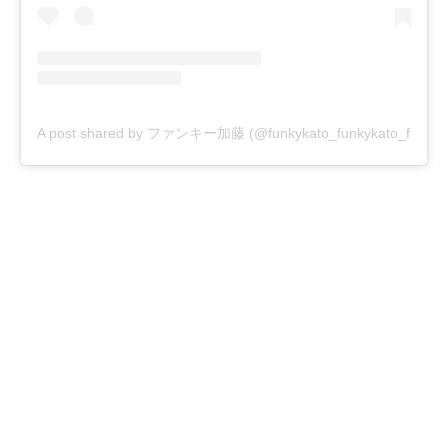
A post shared by ファンキー加藤 (@funkykato_funkykato_funkyk