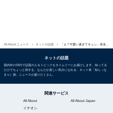
All About ニュース
ネットの話題
「え？可愛い過ぎてキュン」有名歌手、ディズニーに登場「パパ頑張ってる」「楽しんでますね」
ネットの話題
国内外のSNSで話題の人＆トピックをタイムリーにお届けします。知ってる
だけでちょっと得する、なんだか楽しい気分になれる、ネット発「知ら（な
きゃ）損」ニュースが盛りだくさん。
関連サービス
All About
All About Japan
イチオシ