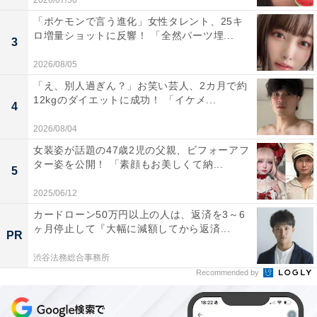
2026/07/30
「ポケモンで言う進化」女性タレント、25キ
ロ増量ショットに反響！ 「全然パーツ埋...
3
2026/08/05
「え、別人過ぎん？」お笑い芸人、2カ月で約
12kgのダイエットに成功！ 「イケメ...
4
2026/08/04
女装姿が話題の47歳2児の父親、ビフォーアフ
ター姿を公開！ 「素顔もお美しくて納...
5
2025/06/12
カードローン50万円以上の人は、返済を3～6
ヶ月停止して『大幅に減額してから返済...
PR
渋谷法務総合事務所
Recommended by