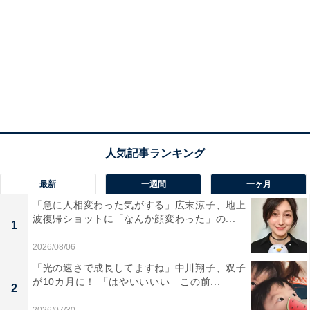
最新
一週間
一ヶ月
「急に人相変わった気がする」広末涼子、地上
波復帰ショットに「なんか顔変わった」の...
1
2026/08/06
「光の速さで成長してますね」中川翔子、双子
が10カ月に！ 「はやいいいい この前...
2