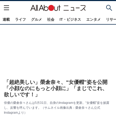
連載
ライフ
グルメ
社会
IT・ビジネス
エンタメ
リサ
「超絶美しい」榮倉奈々、“女優帽”姿を公開
「小顔なのにもっと小顔に」「まじでこれ、
欲しいです！」
俳優の榮倉奈々さんは5月31日、自身のInstagramを更新。“女優帽”姿を披露
し、反響を呼んでいます。（サムネイル画像出典：榮倉奈々さん公式
Instagramより）