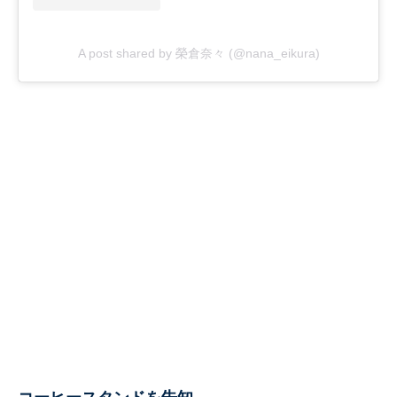
A post shared by 榮倉奈々 (@nana_eikura)