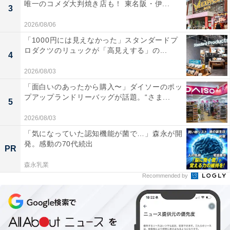
唯一のコメダ大判焼き店も！ 東名阪・伊...
3
2026/08/06
「1000円には見えなかった」スタンダードプ
ロダクツのリュックが「高見えする」の...
4
2026/08/03
「面白いのあったから購入〜」ダイソーのポッ
プアップランドリーバッグが話題。“さま...
5
2026/08/03
「気になっていた認知機能が菌で…」森永が開
発。感動の70代続出
PR
森永乳業
Recommended by