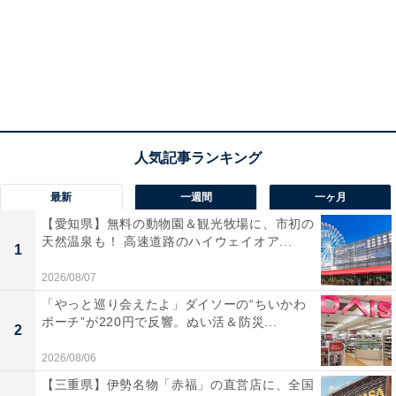
最新
一週間
一ヶ月
【愛知県】無料の動物園＆観光牧場に、市初の
天然温泉も！ 高速道路のハイウェイオア...
1
2026/08/07
「やっと巡り会えたよ」ダイソーの“ちいかわ
ポーチ”が220円で反響。ぬい活＆防災...
2
2026/08/06
【三重県】伊勢名物「赤福」の直営店に、全国