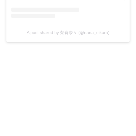
A post shared by 榮倉奈々 (@nana_eikura)