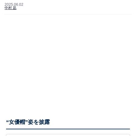
2025.06.02
中村 凪
“女優帽”姿を披露