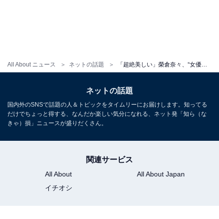
All About ニュース
ネットの話題
「超絶美しい」榮倉奈々、“女優帽”姿を公開「小顔なのにもっと小顔に」「まじでこれ、欲しいです！」
ネットの話題
国内外のSNSで話題の人＆トピックをタイムリーにお届けします。知ってる
だけでちょっと得する、なんだか楽しい気分になれる、ネット発「知ら（な
きゃ）損」ニュースが盛りだくさん。
関連サービス
All About
All About Japan
イチオシ