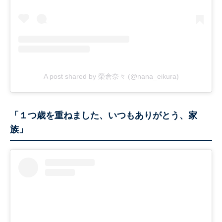
A post shared by 榮倉奈々 (@nana_eikura)
「１つ歳を重ねました、いつもありがとう、家
族」